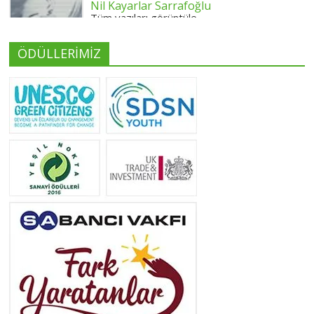
Nil Kayarlar Sarrafoğlu
Tüm yazıları görüntüle
ÖDÜLLERİMİZ
Yeliz Yılmaz
Tüm yazıları görüntüle
Neslihan Edeş
Tüm yazıları görüntüle
Yeşilist
Tüm yazıları görüntüle