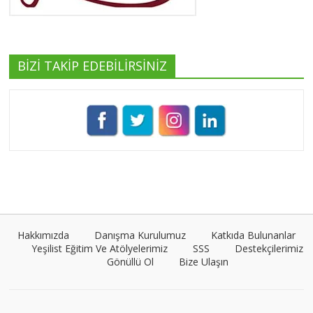
BİZİ TAKİP EDEBİLİRSİNİZ
Pınar Demirkan
Tüm yazıları görüntüle
Umut Cantörü
Tüm yazıları görüntüle
Hakkımızda
Danışma Kurulumuz
Katkıda Bulunanlar
Yeşilist Eğitim Ve Atölyelerimiz
SSS
Destekçilerimiz
Müge Suyolcu
Gönüllü Ol
Bize Ulaşın
Tüm yazıları görüntüle