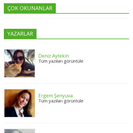
ÇOK OKUNANLAR
YAZARLAR
Deniz Aytekin
Tüm yazıları görüntüle
Ergem Şenyuva
Tüm yazıları görüntüle