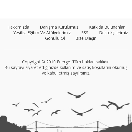
Umut Cantörü
Tüm yazıları görüntüle
Hakkımızda
Danışma Kurulumuz
Katkıda Bulunanlar
Yeşilist Eğitim Ve Atölyelerimiz
SSS
Destekçilerimiz
Gönüllü Ol
Bize Ulaşın
VEGG İstanbul
Tüm yazıları görüntüle
Copyright © 2010 Energe. Tüm hakları saklıdır.
Bu sayfayı ziyaret ettiğinizde kullanım ve satış koşullarını okumuş
ve kabul etmiş sayılırsınız.
Müge Suyolcu
Tüm yazıları görüntüle
Naz Kural