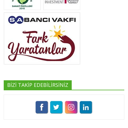
Neslihan Edeş
Tüm yazıları görüntüle
Yeşilist
Tüm yazıları görüntüle
BİZİ TAKİP EDEBİLİRSİNİZ
Pınar Demirkan
Tüm yazıları görüntüle