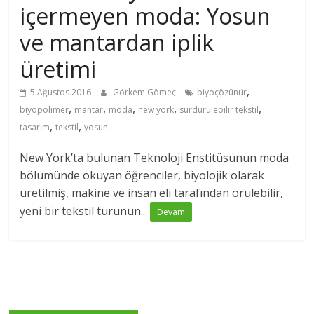
içermeyen moda: Yosun
ve mantardan iplik
üretimi
,
5 Ağustos 2016
Görkem Gömeç
biyoçözünür
,
,
,
,
,
biyopolimer
mantar
moda
new york
sürdürülebilir tekstil
,
,
tasarım
tekstil
yosun
New York’ta bulunan Teknoloji Enstitüsünün moda
bölümünde okuyan öğrenciler, biyolojik olarak
üretilmiş, makine ve insan eli tarafından örülebilir,
yeni bir tekstil türünün...
Devam