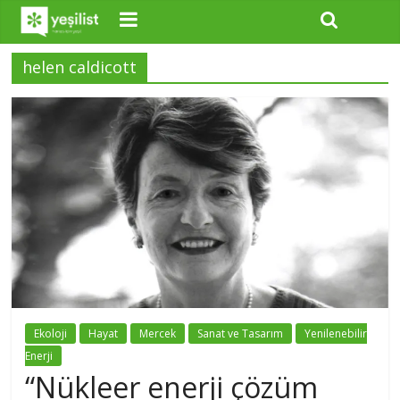
helen caldicott
Ekoloji
Hayat
Mercek
Sanat ve Tasarım
Yenilenebilir
Enerji
“Nükleer enerji çözüm