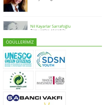
Nil Kayarlar Sarrafoğlu
Tüm yazıları görüntüle
ÖDÜLLERİMİZ
Yeliz Yılmaz
Tüm yazıları görüntüle
Neslihan Edeş
Tüm yazıları görüntüle