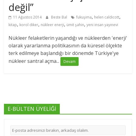
değil”
,
,
11 Ağustos 2014
Beste Bal
fukuşima
helen caldicott
,
,
,
,
kitap
korol diker
nükleer enerji
ümit şahin
yeni insan yayınevi
Nükleer felaketlerin yaşandığı ve nükleerden 'enerji'
olarak yararlanma politikasının da küresel ölçekte
terk edilmeye başlandığı bir dönemde Türkiye'ye
nükleer santral açma...
Devam
E-BÜLTEN ÜYELİĞİ