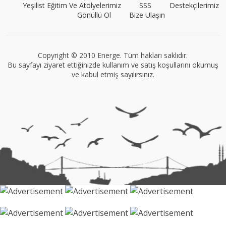
Yeşilist Eğitim Ve Atölyelerimiz
SSS
Destekçilerimiz
Gönüllü Ol
Bize Ulaşın
Müge Suyolcu
Tüm yazıları görüntüle
Copyright © 2010 Energe. Tüm hakları saklıdır.
Bu sayfayı ziyaret ettiğinizde kullanım ve satış koşullarını okumuş
ve kabul etmiş sayılırsınız.
VEGG İstanbul
Tüm yazıları görüntüle
Naz Kural
Tüm yazıları görüntüle