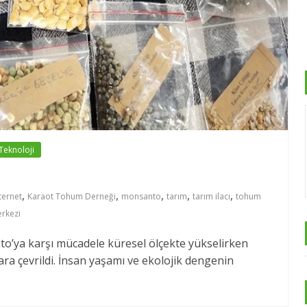
Teknoloji
,
,
,
,
,
ternet
Karaot Tohum Derneği
monsanto
tarım
tarım ilacı
tohum
rkezi
o’ya karşı mücadele küresel ölçekte yükselirken
ra çevrildi. İnsan yaşamı ve ekolojik dengenin