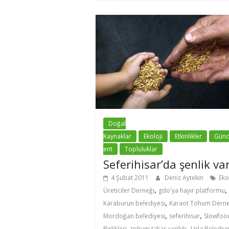
Doğal
Kaynaklar
Ekoloji
Etkinlikler
Gün
ent
Topluluklar
Seferihisar’da şenlik var
4 Şubat 2011
Deniz Aytekin
Eko
,
,
Üreticiler Derneği
gdo'ya hayır platformu
,
Karaburun belediyesi
Karaot Tohum Derne
,
,
Mordoğan belediyesi
seferihisar
Slowfoo
,
,
Birlikleri
tohum takas şenliği
Urla Belediye