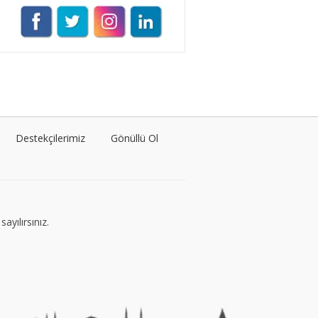
VEGG İstanbul
Tüm yazıları görüntüle
Naz Kural
Tüm yazıları görüntüle
Destekçilerimiz
Gönüllü Ol
Sezin İlbasmış
Tüm yazıları görüntüle
ayılırsınız.
Nermin Köse
Tüm yazıları görüntüle