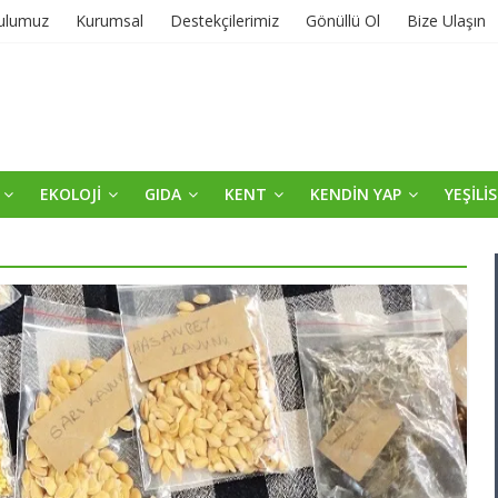
ulumuz
Kurumsal
Destekçilerimiz
Gönüllü Ol
Bize Ulaşın
EKOLOJİ
GIDA
KENT
KENDİN YAP
YEŞİLİ