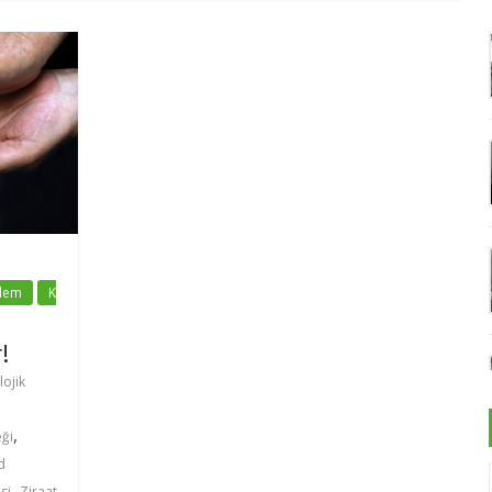
dem
K
!
lojik
,
ği
d
,
si
Ziraat