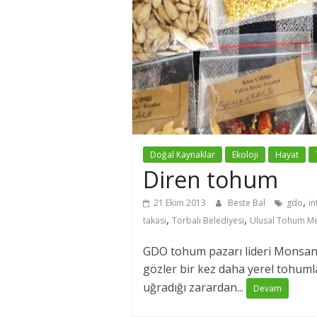
Doğal Kaynaklar
Ekoloji
Hayat
Diren tohum
,
21 Ekim 2013
Beste Bal
gdo
in
,
,
takası
Torbalı Belediyesi
Ulusal Tohum Me
GDO tohum pazarı lideri Monsant
gözler bir kez daha yerel tohumla
uğradığı zarardan...
Devam