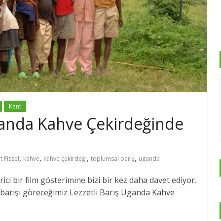
Kent
Uganda Kahve Çekirdeğinde
,
,
,
,
t Fissel
kahve
kahve çekirdeği
toplumsal barış
uganda
ci bir film gösterimine bizi bir kez daha davet ediyor.
arışı göreceğimiz Lezzetli Barış Uganda Kahve