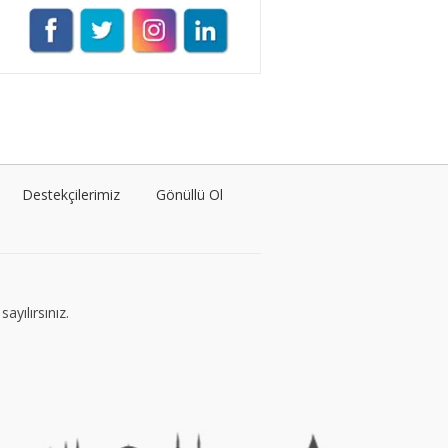
VEGG İstanbul
Tüm yazıları görüntüle
Naz Kural
Tüm yazıları görüntüle
Destekçilerimiz
Gönüllü Ol
Sezin İlbasmış
Tüm yazıları görüntüle
ayılırsınız.
Nermin Köse
Tüm yazıları görüntüle