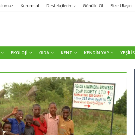
ulumuz
Kurumsal
Destekçilerimiz
Gönüllü Ol
Bize Ulaşın
EKOLOJİ
GIDA
KENT
KENDİN YAP
YEŞİLİ