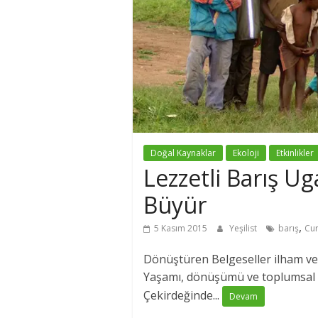
Doğal Kaynaklar
Ekoloji
Etkinlikler
Lezzetli Barış 
Büyür
,
5 Kasım 2015
Yeşilist
barış
Cur
Dönüştüren Belgeseller ilham veri
Yaşamı, dönüşümü ve toplumsal b
Çekirdeğinde...
Devam