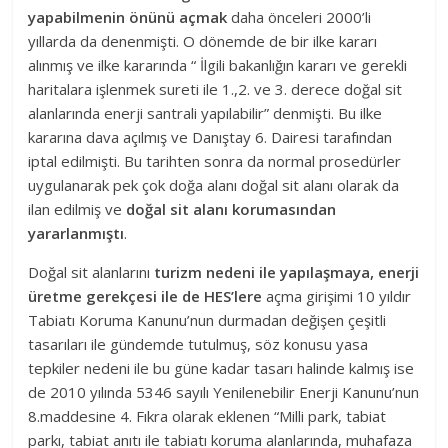
yapabilmenin önünü açmak
daha önceleri 2000’li
yıllarda da denenmişti. O dönemde de bir ilke kararı
alınmış ve ilke kararında “ İlgili bakanlığın kararı ve gerekli
haritalara işlenmek sureti ile 1.,2. ve 3. derece doğal sit
alanlarında enerji santrali yapılabilir” denmişti. Bu ilke
kararına dava açılmış ve Danıştay 6. Dairesi tarafından
iptal edilmişti. Bu tarihten sonra da normal prosedürler
uygulanarak pek çok doğa alanı doğal sit alanı olarak da
ilan edilmiş ve
doğal sit alanı korumasından
yararlanmıştı
.
Doğal sit alanlarını
turizm nedeni ile yapılaşmaya, enerji
üretme gerekçesi ile de HES’lere
açma girişimi 10 yıldır
Tabiatı Koruma Kanunu’nun durmadan değişen çeşitli
tasarıları ile gündemde tutulmuş, söz konusu yasa
tepkiler nedeni ile bu güne kadar tasarı halinde kalmış ise
de 2010 yılında 5346 sayılı Yenilenebilir Enerji Kanunu’nun
8.maddesine 4. Fıkra olarak eklenen “Milli park, tabiat
parkı, tabiat anıtı ile tabiatı koruma alanlarında, muhafaza