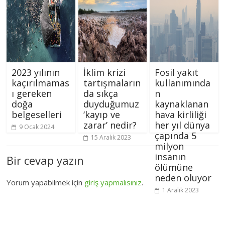
2023 yılının
İklim krizi
Fosil yakıt
kaçırılmamas
tartışmaların
kullanımında
ı gereken
da sıkça
n
doğa
duyduğumuz
kaynaklanan
belgeselleri
‘kayıp ve
hava kirliliği
zarar’ nedir?
her yıl dünya
9 Ocak 2024
çapında 5
15 Aralık 2023
milyon
insanın
Bir cevap yazın
ölümüne
neden oluyor
Yorum yapabilmek için
giriş yapmalısınız
.
1 Aralık 2023