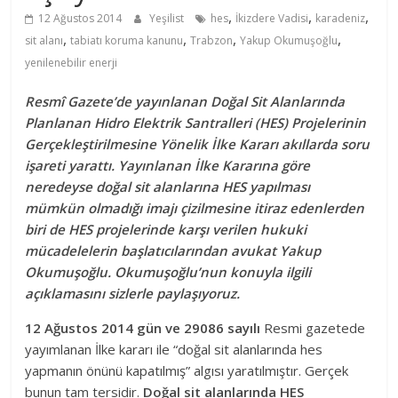
,
,
,
12 Ağustos 2014
Yeşilist
hes
İkizdere Vadisi
karadeniz
,
,
,
,
sit alanı
tabiatı koruma kanunu
Trabzon
Yakup Okumuşoğlu
yenilenebilir enerji
Resmî Gazete’de yayınlanan Doğal Sit Alanlarında
Planlanan Hidro Elektrik Santralleri (HES) Projelerinin
Gerçekleştirilmesine Yönelik İlke Kararı akıllarda soru
işareti yarattı. Yayınlanan İlke Kararına göre
neredeyse doğal sit alanlarına HES yapılması
mümkün olmadığı imajı çizilmesine itiraz edenlerden
biri de HES projelerinde karşı verilen hukuki
mücadelelerin başlatıcılarından avukat Yakup
Okumuşoğlu. Okumuşoğlu’nun konuyla ilgili
açıklamasını sizlerle paylaşıyoruz.
12 Ağustos 2014 gün ve 29086 sayılı
Resmi gazetede
yayımlanan İlke kararı ile “doğal sit alanlarında hes
yapmanın önünü kapatılmış” algısı yaratılmıştır. Gerçek
bunun tam tersidir.
Doğal sit alanlarında HES