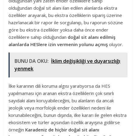
olduğundan yani zaten ender özelliklere sahip
olduğundan doğal sit alanı ilan edilen alanlarda ekstra
özellikler arayarak, bu ekstra özelliklerin sipariş üzerine
hazırlanacak bir rapor ile sorgulanıp, bu raporun sözüne
göre bu ekstra özellikler yoksa daha önce ender
özelliklere sahip olduğundan
doğal sit alanı edilmiş
alanlarda HESlere izin vermenin yolunu açmış
oluyor.
BUNU DA OKU:
İklim değişikliği ve duyarsızlığı
yenmek
İlke kararının dili koruma algısı yaratıyorsa da HES
yapılmaması için aranan ekstra özelliklerin çok sınırlı
sayıdaki alanı koruyabileceğini, bu alanların da ancak
jeolojik veya morfolojik ender özellikleri nedeni ile
korunabileceğini, bunun dışında, ilke kararı ile gelen ekstra
ekosistem ve türler açısından özellik arayışına gidilirse
örneğin
Karadeniz de hiçbir doğal sit alanı