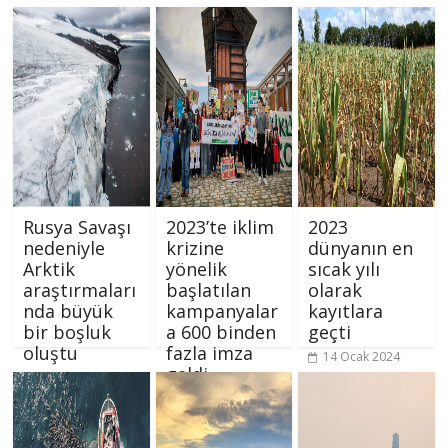
Rusya Savaşı
2023’te iklim
2023
nedeniyle
krizine
dünyanın en
Arktik
yönelik
sıcak yılı
araştırmaları
başlatılan
olarak
nda büyük
kampanyalar
kayıtlara
bir boşluk
a 600 binden
geçti
oluştu
fazla imza
14 Ocak 2024
geldi
26 Ocak 2024
25 Ocak 2024