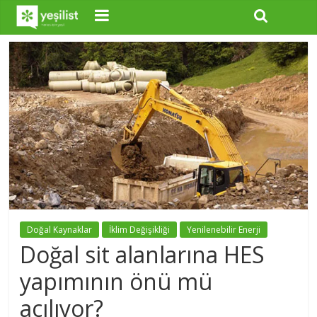
Doğal Kaynaklar
İklim Değişikliği
Yenilenebilir Enerji
Doğal sit alanlarına HES
yapımının önü mü
açılıyor?