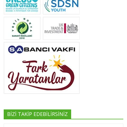
Yeliz Yılmaz
Tüm yazıları görüntüle
Neslihan Edeş
Tüm yazıları görüntüle
Yeşilist
Tüm yazıları görüntüle
BİZİ TAKİP EDEBİLİRSİNİZ
Pınar Demirkan
Tüm yazıları görüntüle