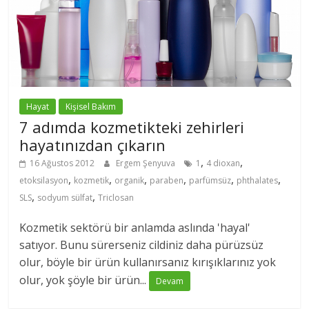
Hayat
Kişisel Bakım
7 adımda kozmetikteki zehirleri
hayatınızdan çıkarın
,
,
16 Ağustos 2012
Ergem Şenyuva
1
4 dioxan
,
,
,
,
,
,
etoksilasyon
kozmetik
organik
paraben
parfümsüz
phthalates
,
,
SLS
sodyum sülfat
Triclosan
Kozmetik sektörü bir anlamda aslında 'hayal'
satıyor. Bunu sürerseniz cildiniz daha pürüzsüz
olur, böyle bir ürün kullanırsanız kırışıklarınız yok
olur, yok şöyle bir ürün...
Devam