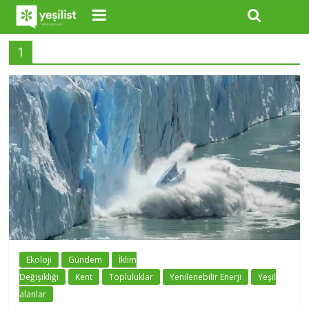
1
Ekoloji
Gündem
İklim
Değişikliği
Kent
Topluluklar
Yenilenebilir Enerji
Yeşil
alanlar