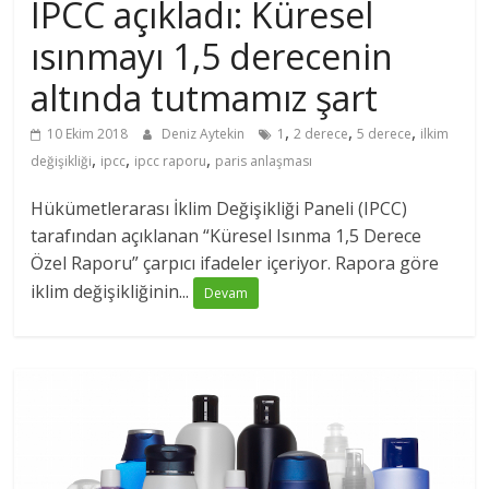
IPCC açıkladı: Küresel
ısınmayı 1,5 derecenin
altında tutmamız şart
,
,
,
10 Ekim 2018
Deniz Aytekin
1
2 derece
5 derece
ilkim
,
,
,
değişikliği
ipcc
ipcc raporu
paris anlaşması
Hükümetlerarası İklim Değişikliği Paneli (IPCC)
tarafından açıklanan “Küresel Isınma 1,5 Derece
Özel Raporu” çarpıcı ifadeler içeriyor. Rapora göre
iklim değişikliğinin...
Devam