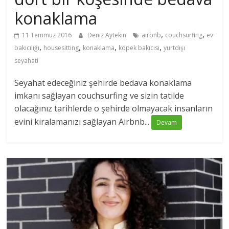
konaklama
,
,
11 Temmuz 2016
Deniz Aytekin
airbnb
couchsurfing
ev
,
,
,
,
bakıcılığı
housesitting
konaklama
köpek bakıcısı
yurtdışı
seyahati
Seyahat edeceğiniz şehirde bedava konaklama
imkanı sağlayan couchsurfing ve sizin tatilde
olacağınız tarihlerde o şehirde olmayacak insanların
evini kiralamanızı sağlayan Airbnb...
Devam