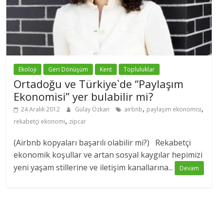
Ekoloji
Geri Dönüşüm
Kent
Topluluklar
Ortadoğu ve Türkiye`de “Paylaşım
Ekonomisi” yer bulabilir mi?
,
,
24 Aralık 2012
Gülay Özkan
airbnb
paylaşım ekonomisi
,
rekabetçi ekonomi
zipcar
(Airbnb kopyaları başarılı olabilir mi?) Rekabetçi
ekonomik koşullar ve artan sosyal kaygılar hepimizi
yeni yaşam stillerine ve iletişim kanallarına...
Devam