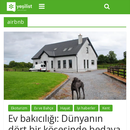
airbnb
Ekoturizm
Ev ve Bahçe
Hayat
İyi haberler
Kent
Ev bakıcılığı: Dünyanın
dört bir köşesinde bedava