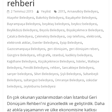
rehberi
,
,
2 Temmuz 2015
Yeşilist
2015
Arnavutköy Belediyes
,
,
,
Ataşehir Belediyesi
Bakırköy Belediyesi
Başakşehir Belediyesi
,
,
,
Bayrampaşa Belediyesi
beşiktaş belediyesi
beykoz belediyesi
,
,
,
Beylikdüzü Belediyesi
Beyolu Belediyesi
Büyükçekmece Belediyesi
,
,
,
,
Çatalca Belediyesi
Çekmeköy Belediyesi
cep telefonu
elektronik
,
,
,
elektronik atıklar
Esenler Belediyesi
Eyüp Belediyesi
,
,
,
Gaziosmanpaşa Belediyesi
geri dönüşüm
geri dönüşüm reberi
,
,
,
,
Güngöre Belediyesi
infografik
istanbul
kadıköy belediyesi
,
,
,
Kağıthane Belediyesi
Küçükçekmece Belediyesi
listeler
Maltepe
,
,
,
,
Belediyesi
Pendik Belediyesi
rehber
Sancaktepe Belediyesi
,
,
,
sarıyer belediyesi
Silivri Beledeiyesi
Şişli Belediyesi
Sultanbeyli
,
,
,
Belediyesi
sultangazi belediyesi
Ümraniye Belediyesi
üsküdar
,
belediyesi
zeytinburnu belediyesi
En çok okunan yazılarımızdan olan İstanbul Geri
Dönüşüm Rehberi'ni güncelledik ve geliştirdik. Daha
az atıkla yaşamanın ve ülke ekonomisine katkısı