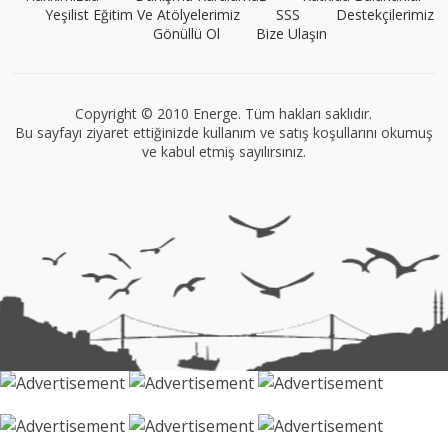
Yeşilist Eğitim Ve Atölyelerimiz
SSS
Destekçilerimiz
Gönüllü Ol
Bize Ulaşın
VEGG İstanbul
Tüm yazıları görüntüle
Copyright © 2010 Energe. Tüm hakları saklıdır.
Bu sayfayı ziyaret ettiğinizde kullanım ve satış koşullarını okumuş
ve kabul etmiş sayılırsınız.
Müge Suyolcu
Tüm yazıları görüntüle
Naz Kural
Tüm yazıları görüntüle