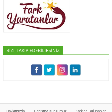
Yeşilist
Tüm yazıları görüntüle
BİZİ TAKİP EDEBİLİRSİNİZ
Pınar Demirkan
Tüm yazıları görüntüle
Umut Cantörü
Tüm yazıları görüntüle
Hakkımızda
Danışma Kurulumuz
Katkıda Bulunanlar