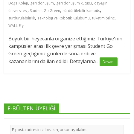
,
,
,
Doğa Koleji
geri dönüşüm
geri dönüşüm kutusu
özyeğin
,
,
,
üniversitesi
Student Go Green
sürdürülebilir kampüs
,
,
,
sürdürülebilirlik
Teknoloji ve Robotik Kulübümü
tüketim bilinc
WALL-Efy
Büyük bir heyecanla organize ettiğimiz Türkiye'nin
kampüsler arası ilk çevre yarışması Student Go
Green geçtiğimiz günlerde sona erdi ve
kazananlarını da ilan edildi. Detaylarına...
Devam
E-BÜLTEN ÜYELİĞİ