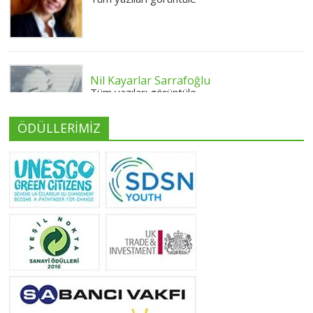
Nil Kayarlar Sarrafoğlu
Tüm yazıları görüntüle
ÖDÜLLERİMİZ
Yeliz Yılmaz
Tüm yazıları görüntüle
Neslihan Edeş
Tüm yazıları görüntüle