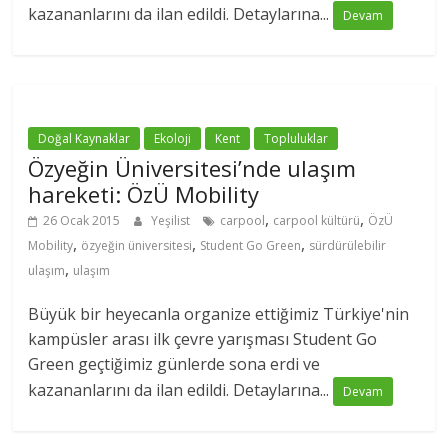
kazananlarını da ilan edildi. Detaylarına...
Devam
Doğal Kaynaklar
Ekoloji
Kent
Topluluklar
Özyeğin Üniversitesi’nde ulaşım
hareketi: ÖzÜ Mobility
,
,
26 Ocak 2015
Yeşilist
carpool
carpool kültürü
ÖzÜ
,
,
,
Mobility
özyeğin üniversitesi
Student Go Green
sürdürülebilir
,
ulaşım
ulaşım
Büyük bir heyecanla organize ettiğimiz Türkiye'nin
kampüsler arası ilk çevre yarışması Student Go
Green geçtiğimiz günlerde sona erdi ve
kazananlarını da ilan edildi. Detaylarına...
Devam