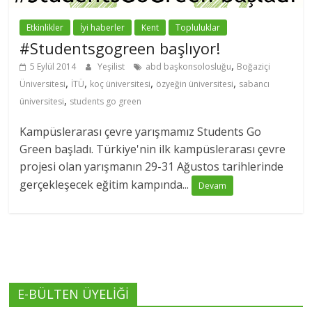
Etkinlikler
İyi haberler
Kent
Topluluklar
#Studentsgogreen başlıyor!
,
5 Eylül 2014
Yeşilist
abd başkonsolosluğu
Boğaziçi
,
,
,
,
Üniversitesi
İTÜ
koç üniversitesi
özyeğin üniversitesi
sabancı
,
üniversitesi
students go green
Kampüslerarası çevre yarışmamız Students Go
Green başladı. Türkiye'nin ilk kampüslerarası çevre
projesi olan yarışmanın 29-31 Ağustos tarihlerinde
gerçekleşecek eğitim kampında...
Devam
E-BÜLTEN ÜYELİĞİ