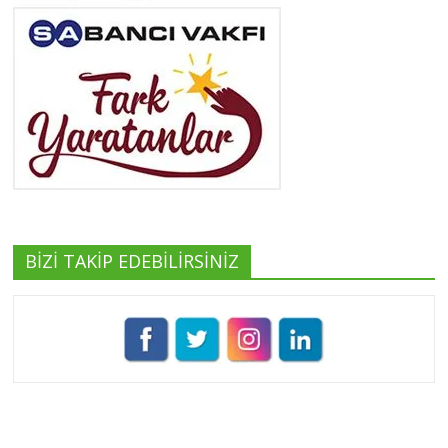
Neslihan Edeş
Tüm yazıları görüntüle
Yeşilist
Tüm yazıları görüntüle
BİZİ TAKİP EDEBİLİRSİNİZ
Pınar Demirkan
Tüm yazıları görüntüle
Umut Cantörü
Tüm yazıları görüntüle