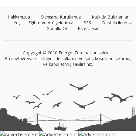
Hakkımızda
Danışma Kurulumuz
Katkıda Bulunanlar
Yeşilist Eğitim Ve Atölyelerimiz
SSS
Destekçilerimiz
Gönüllü Ol
Bize Ulaşın
VEGG İstanbul
Tüm yazıları görüntüle
Copyright © 2010 Energe. Tüm hakları saklıdır.
Bu sayfayı ziyaret ettiğinizde kullanım ve satış koşullarını okumuş
ve kabul etmiş sayılırsınız.
Müge Suyolcu
Tüm yazıları görüntüle
Naz Kural
Tüm yazıları görüntüle