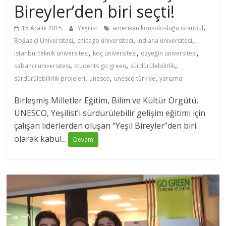
Bireyler’den biri seçti!
,
15 Aralık 2015
Yeşilist
amerikan konsolosluğu istanbul
,
,
,
Boğaziçi Üniversitesi
chicago üniversitesi
indiana üniversitesi
,
,
,
istanbul teknik üniversitesi
koç üniversitesi
özyeğin üniversitesi
,
,
,
sabancı üniversitesi
students go green
sürdürülebilirlik
,
,
,
sürdürülebilirlik projeleri
unesco
unesco türkiye
yarışma
Birleşmiş Milletler Eğitim, Bilim ve Kültür Örgütü,
UNESCO, Yeşilist’i sürdürülebilir gelişim eğitimi için
çalışan liderlerden oluşan “Yeşil Bireyler”den biri
olarak kabul...
Devam