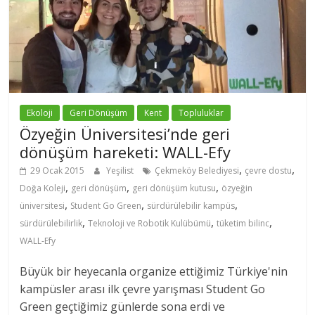
Ekoloji
Geri Dönüşüm
Kent
Topluluklar
Özyeğin Üniversitesi’nde geri
dönüşüm hareketi: WALL-Efy
,
,
29 Ocak 2015
Yeşilist
Çekmeköy Belediyesi
çevre dostu
,
,
,
Doğa Koleji
geri dönüşüm
geri dönüşüm kutusu
özyeğin
,
,
,
üniversitesi
Student Go Green
sürdürülebilir kampüs
,
,
,
sürdürülebilirlik
Teknoloji ve Robotik Kulübümü
tüketim bilinc
WALL-Efy
Büyük bir heyecanla organize ettiğimiz Türkiye'nin
kampüsler arası ilk çevre yarışması Student Go
Green geçtiğimiz günlerde sona erdi ve