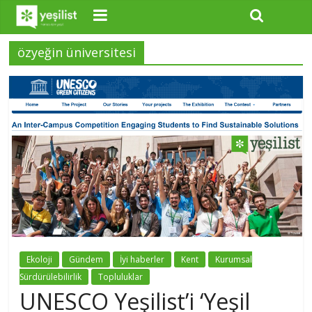
özyeğin üniversitesi
Ekoloji
Gündem
İyi haberler
Kent
Kurumsal
Sürdürülebilirlik
Topluluklar
UNESCO Yeşilist’i ‘Yeşil