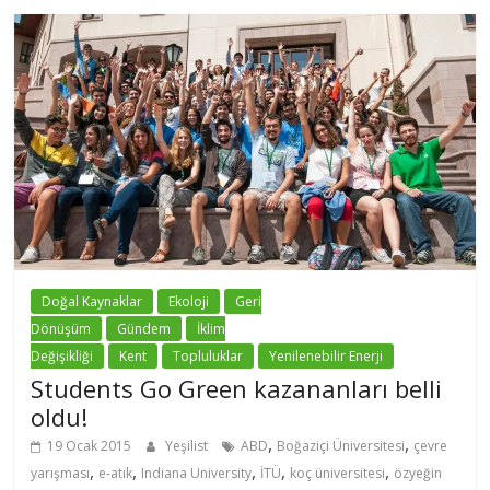
Doğal Kaynaklar
Ekoloji
Geri
Dönüşüm
Gündem
İklim
Değişikliği
Kent
Topluluklar
Yenilenebilir Enerji
Students Go Green kazananları belli
oldu!
,
,
19 Ocak 2015
Yeşilist
ABD
Boğaziçi Üniversitesi
çevre
,
,
,
,
,
yarışması
e-atık
Indiana University
İTÜ
koç üniversitesi
özyeğin