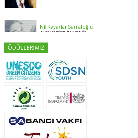
Nil Kayarlar Sarrafoğlu
Tüm yazıları görüntüle
ÖDÜLLERİMİZ
Yeliz Yılmaz
Tüm yazıları görüntüle
Neslihan Edeş
Tüm yazıları görüntüle