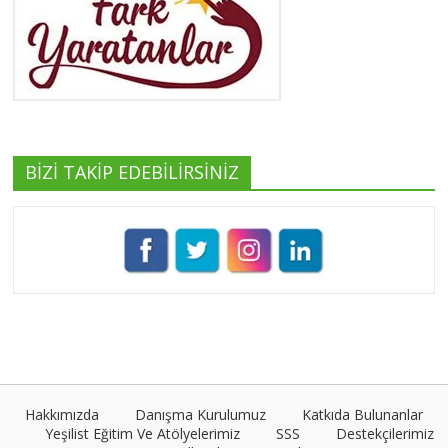
Yeşilist
Tüm yazıları görüntüle
BİZİ TAKİP EDEBİLİRSİNİZ
Pınar Demirkan
Tüm yazıları görüntüle
Umut Cantörü
Tüm yazıları görüntüle
Hakkımızda
Danışma Kurulumuz
Katkıda Bulunanlar
Yeşilist Eğitim Ve Atölyelerimiz
SSS
Destekçilerimiz