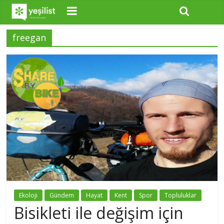
freegan
Ekoloji
Gündem
Hayat
Kent
Spor
Topluluklar
Bisikleti ile değişim için