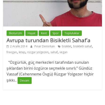
Ekoturizm
Hayat
Kent
Spor
Topluluklar
Avrupa turundan Bisikletli Sahaf’a
,
,
2 Aralık 2014
Pınar Demirkan
bisiklet
bisikletli sahaf
,
,
,
,
freegan
kitap
rüzgar yolgezen
sahaf
vegan
“Özgürlük, güç merkezleri tarafından sunulan
şıklardan birini özgürce seçmekle sınırlı.” Gündüz
Vassaf (Cehenneme Övgü) Rüzgar Yolgezer hiçbir
şıkkı...
Devam