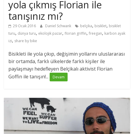
yola çıkmış Florian ile
tanışınız mı?
,
,
29 Ocak 2016
Daniel Schwank
belçika
bisiklet
bisiklet
,
,
,
,
,
turu
dünya turu
ekolojik pazar
florian griffin
freegan
karbon ayak
,
izi
share by bike
Bisikleti ile yola çıkıp, değişimin yollarını uluslararası
bir ortamda, farklı ülkelerde farklı kişiler ile
paylaşmayı hedefleyen Belçikalı aktivist Florian
Goffin ile tanışın!...
Devam