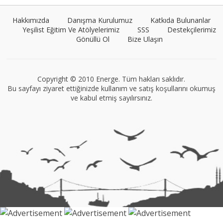
Hakkımızda
Danışma Kurulumuz
Katkıda Bulunanlar
Yeşilist Eğitim Ve Atölyelerimiz
SSS
Destekçilerimiz
Gönüllü Ol
Bize Ulaşın
Müge Suyolcu
Tüm yazıları görüntüle
Copyright © 2010 Energe. Tüm hakları saklıdır.
Bu sayfayı ziyaret ettiğinizde kullanım ve satış koşullarını okumuş
ve kabul etmiş sayılırsınız.
VEGG İstanbul
Tüm yazıları görüntüle
Naz Kural
Tüm yazıları görüntüle