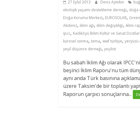
27 Eylül 2013
Deniz Aytekin
bu
,
ekolojik yaşamı destekleme derneği
doğa 
,
,
Doğa Koruma Merkezi
EUROSOLAR
Green
,
,
,
Akdeniz
iklim ağı
iklim değişikliği
iklim ra
,
ipcc
Kadıköyü Bilim Kültür ve Sanat Dostlar
,
,
,
küresel ısınma
tema
wwf türkiye
yeryüzü 
,
yeşil düşünce derneği
yeşilist
Bu sabah İklim Ağı olarak IPCC'n
beşinci İklim Raporu'nu tüm düny
aynı anda Türk basınına açıklam
üzere Taksim'de bir toplantı yapt
Raporun çarpıcı sonuçlarına...
D