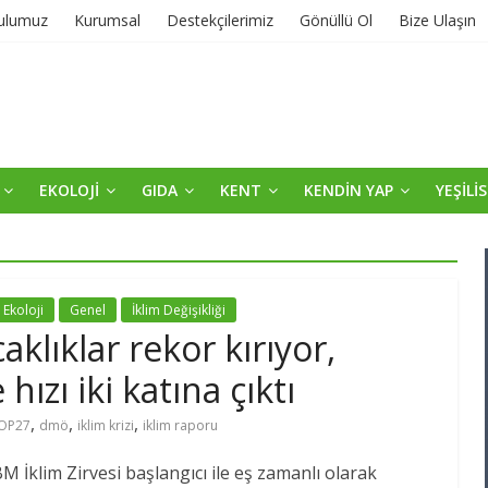
ulumuz
Kurumsal
Destekçilerimiz
Gönüllü Ol
Bize Ulaşın
EKOLOJİ
GIDA
KENT
KENDİN YAP
YEŞİLİ
Ekoloji
Genel
İklim Değişikliği
klıklar rekor kırıyor,
ızı iki katına çıktı
,
,
,
OP27
dmö
iklim krizi
iklim raporu
İklim Zirvesi başlangıcı ile eş zamanlı olarak