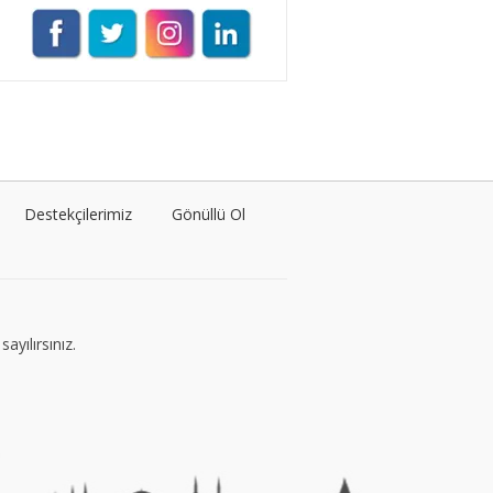
Müge Suyolcu
Tüm yazıları görüntüle
Naz Kural
Tüm yazıları görüntüle
Destekçilerimiz
Gönüllü Ol
Sezin İlbasmış
Tüm yazıları görüntüle
ayılırsınız.
Esra Gürses
Tüm yazıları görüntüle