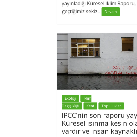
yayınladığı Küresel İklim Raporu,
geçtiğimiz sekiz...
Devam
Ekoloji
İklim
Değişikliği
Kent
Topluluklar
IPCC’nin son raporu yay
Küresel ısınma kesin ol
vardır ve insan kaynaklı