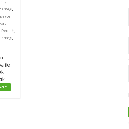
ğday
,
derneği
peace
,
poru
,
ı Derneği
,
derneği
in
a ile
ak
ık.
evam