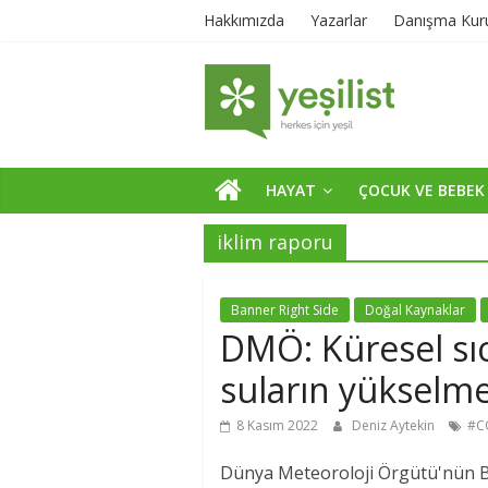
Hakkımızda
Yazarlar
Danışma Kur
HAYAT
ÇOCUK VE BEBEK
iklim raporu
Banner Right Side
Doğal Kaynaklar
DMÖ: Küresel sıca
suların yükselme h
8 Kasım 2022
Deniz Aytekin
#C
Dünya Meteoroloji Örgütü'nün BM 