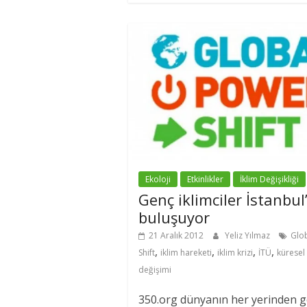
Ekoloji
Etkinlikler
İklim Değişikliği
Genç iklimciler İstanbul
buluşuyor
21 Aralık 2012
Yeliz Yılmaz
Glo
,
,
,
,
Shift
iklim hareketi
iklim krizi
İTÜ
küresel
değişimi
350.org dünyanın her yerinden 