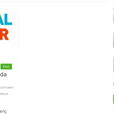
Kent
’da
bal Power
 eksen
genç