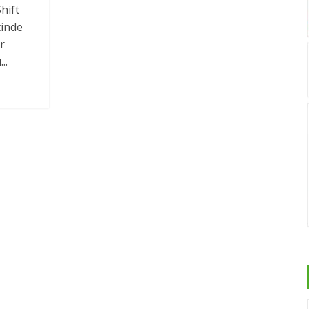
hift
tinde
r
..