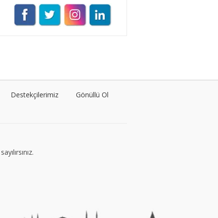
VEGG İstanbul
Tüm yazıları görüntüle
Naz Kural
Tüm yazıları görüntüle
Destekçilerimiz
Gönüllü Ol
Sezin İlbasmış
Tüm yazıları görüntüle
ayılırsınız.
Esra Gürses
Tüm yazıları görüntüle