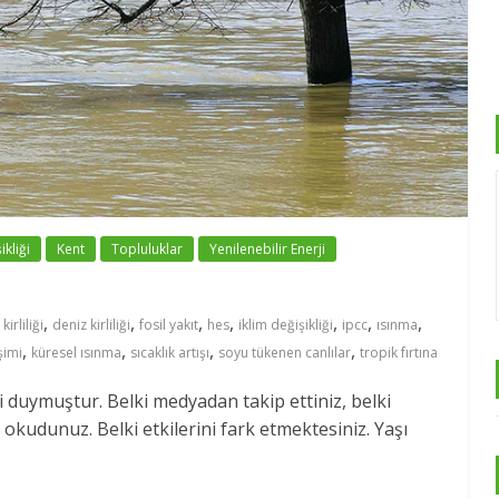
ikliği
Kent
Topluluklar
Yenilenebilir Enerji
,
,
,
,
,
,
,
kirliliği
deniz kirliliği
fosil yakıt
hes
iklim değişikliği
ipcc
ısınma
,
,
,
,
şimi
küresel ısınma
sıcaklık artışı
soyu tükenen canlılar
tropik fırtına
ni duymuştur. Belki medyadan takip ettiniz, belki
 okudunuz. Belki etkilerini fark etmektesiniz. Yaşı