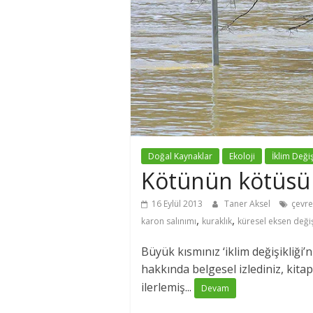
Doğal Kaynaklar
Ekoloji
İklim Değiş
Kötünün kötüsü
16 Eylül 2013
Taner Aksel
çevre 
,
,
karon salınımı
kuraklık
küresel eksen deği
Büyük kısmınız ‘iklim değişikliği’
hakkında belgesel izlediniz, kitap
ilerlemiş...
Devam