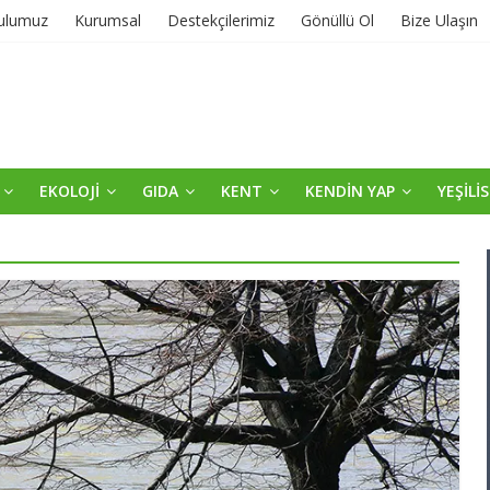
ulumuz
Kurumsal
Destekçilerimiz
Gönüllü Ol
Bize Ulaşın
EKOLOJİ
GIDA
KENT
KENDİN YAP
YEŞİLİ