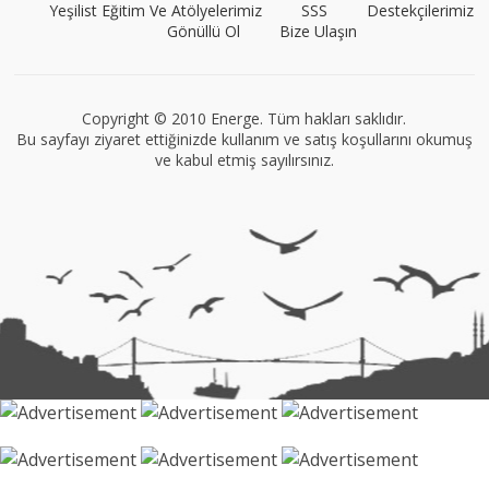
Yeşilist Eğitim Ve Atölyelerimiz
SSS
Destekçilerimiz
Gönüllü Ol
Bize Ulaşın
VEGG İstanbul
Tüm yazıları görüntüle
Copyright © 2010 Energe. Tüm hakları saklıdır.
Bu sayfayı ziyaret ettiğinizde kullanım ve satış koşullarını okumuş
ve kabul etmiş sayılırsınız.
Müge Suyolcu
Tüm yazıları görüntüle
Naz Kural
Tüm yazıları görüntüle