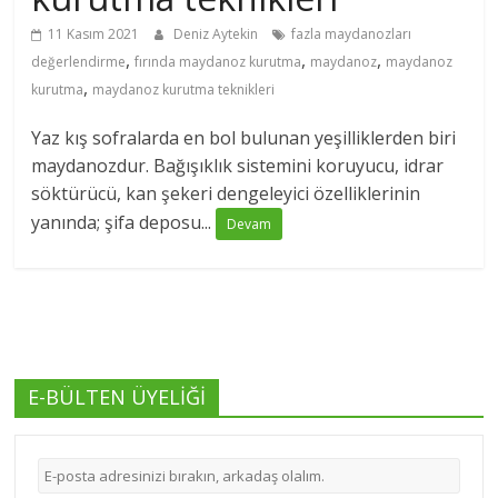
11 Kasım 2021
Deniz Aytekin
fazla maydanozları
,
,
,
değerlendirme
fırında maydanoz kurutma
maydanoz
maydanoz
,
kurutma
maydanoz kurutma teknikleri
Yaz kış sofralarda en bol bulunan yeşilliklerden biri
maydanozdur. Bağışıklık sistemini koruyucu, idrar
söktürücü, kan şekeri dengeleyici özelliklerinin
yanında; şifa deposu...
Devam
E-BÜLTEN ÜYELİĞİ