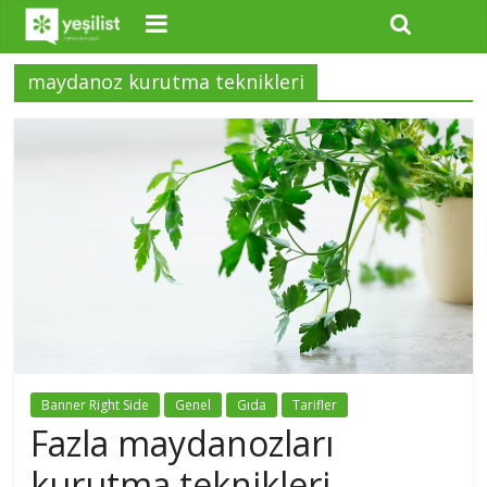
maydanoz kurutma teknikleri
Banner Right Side
Genel
Gıda
Tarifler
Fazla maydanozları
kurutma teknikleri