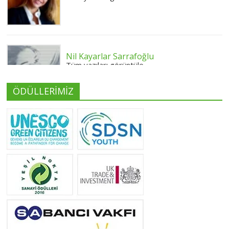
Nil Kayarlar Sarrafoğlu
Tüm yazıları görüntüle
ÖDÜLLERİMİZ
Yeliz Yılmaz
Tüm yazıları görüntüle
Neslihan Edeş
Tüm yazıları görüntüle