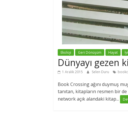
Ekoloji
Geri Dönüşüm
Hayat
İy
Dünyayı gezen ki
1 Aralık 2015
Selen Duru
bookc
Book Crossing ağını duymuş muy
tanıtan, kitapların resmen bir de
network açık alandaki kitap...
De