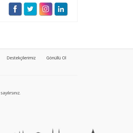
Müge Suyolcu
Tüm yazıları görüntüle
Naz Kural
Tüm yazıları görüntüle
Destekçilerimiz
Gönüllü Ol
Sezin İlbasmış
Tüm yazıları görüntüle
ayılırsınız.
Esra Gürses
Tüm yazıları görüntüle