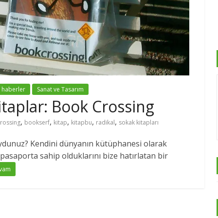
i haberler
Sanat ve Tasarım
taplar: Book Crossing
,
,
,
,
,
rossing
bookserf
kitap
kitapbu
radikal
sokak kitapları
dunuz? Kendini dünyanın kütüphanesi olarak
 pasaporta sahip olduklarını bize hatırlatan bir
vam