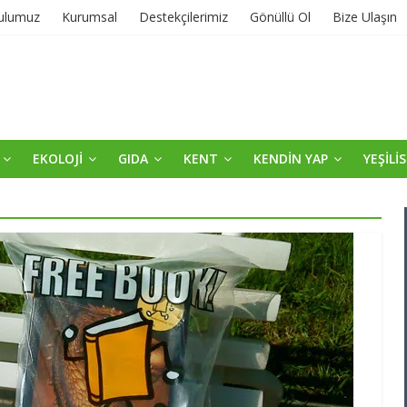
ulumuz
Kurumsal
Destekçilerimiz
Gönüllü Ol
Bize Ulaşın
EKOLOJİ
GIDA
KENT
KENDİN YAP
YEŞİLİ