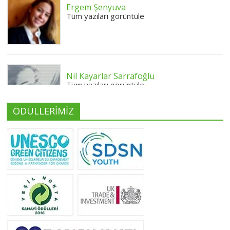
Ergem Şenyuva
Tüm yazıları görüntüle
Nil Kayarlar Sarrafoğlu
Tüm yazıları görüntüle
ÖDÜLLERİMİZ
Yeliz Yılmaz
Tüm yazıları görüntüle
Neslihan Edeş
Tüm yazıları görüntüle