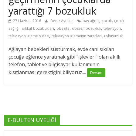
yarattığı 7 bozukluk
,
,
27 Haziran 2016
Deniz Aytekin
baş ağrısı
çocuk
çocuk
,
,
,
,
,
sağlığı
dikkat bozuklukları
obezite
obsesif bozukluk
televizyon
,
,
televizyon izleme süresi
televizyon izlemenin zararları
uykusuzluk
Ağlayan bebekleri susturmak, evde canı sıkılan
çocuğa eğlence yaratmak gibi "işlevleri" olan akıllı
telefon, tablet ve bilgisayar kullanımının
kısıtlanması gerektiğini biliyoruz....
Devam
E-BÜLTEN ÜYELİĞİ