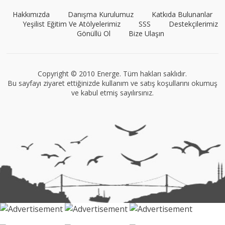
Hakkımızda
Danışma Kurulumuz
Katkıda Bulunanlar
Yeşilist Eğitim Ve Atölyelerimiz
SSS
Destekçilerimiz
Gönüllü Ol
Bize Ulaşın
Müge Suyolcu
Tüm yazıları görüntüle
Copyright © 2010 Energe. Tüm hakları saklıdır.
Bu sayfayı ziyaret ettiğinizde kullanım ve satış koşullarını okumuş
ve kabul etmiş sayılırsınız.
VEGG İstanbul
Tüm yazıları görüntüle
Naz Kural
Tüm yazıları görüntüle