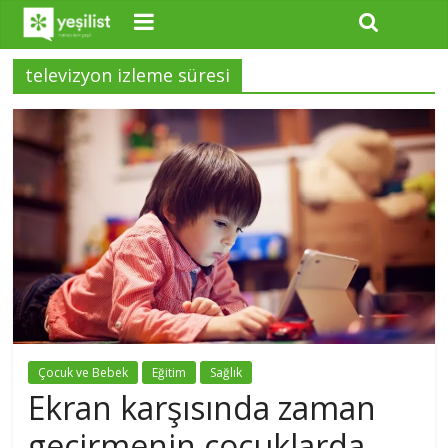
televizyon izleme süresi
Çocuk ve Bebek
Eğitim
Sağlık
Ekran karşısında zaman
geçirmenin çocuklarda