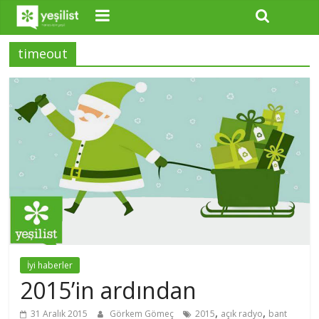
timeout
İyi haberler
2015’in ardından
,
,
31 Aralık 2015
Görkem Gömeç
2015
açık radyo
bant