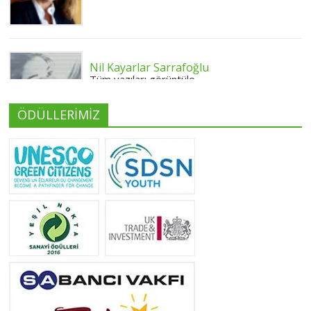
Nil Kayarlar Sarrafoğlu
Tüm yazıları görüntüle
ÖDÜLLERİMİZ
Yeliz Yılmaz
Tüm yazıları görüntüle
Neslihan Edeş
Tüm yazıları görüntüle