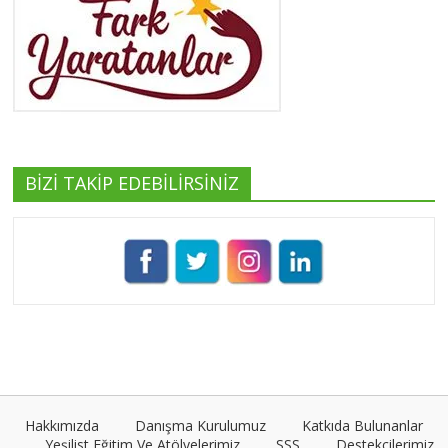
Yeşilist
Tüm yazıları görüntüle
BİZİ TAKİP EDEBİLİRSİNİZ
Pınar Demirkan
Tüm yazıları görüntüle
Umut Cantörü
Tüm yazıları görüntüle
Hakkımızda
Danışma Kurulumuz
Katkıda Bulunanlar
Yeşilist Eğitim Ve Atölyelerimiz
SSS
Destekçilerimiz