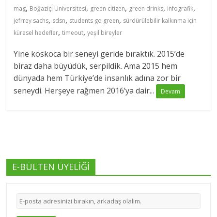
,
,
,
,
,
mag
Boğaziçi Üniversitesi
green citizen
green drinks
infografik
,
,
,
jefrrey sachs
sdsn
students go green
sürdürülebilir kalkınma için
,
,
küresel hedefler
timeout
yeşil bireyler
Yine koskoca bir seneyi geride bıraktık. 2015’de
biraz daha büyüdük, serpildik. Ama 2015 hem
dünyada hem Türkiye’de insanlık adına zor bir
seneydi. Herşeye rağmen 2016’ya dair...
Devam
E-BÜLTEN ÜYELİĞİ