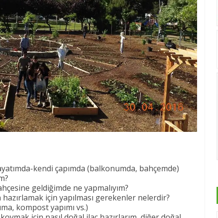
hayatımda-kendi çapımda (balkonumda, bahçemde)
im?
ahçesine geldiğimde ne yapmalıyım?
azırlamak için yapılması gerekenler nelerdir?
nıma, kompost yapımı vs.)
 kovmak için nasıl doğal ilaç hazırlarım, diğer doğal