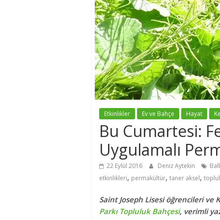
Etkinlikler
Ev ve Bahçe
Hayat
K
Bu Cumartesi: F
Uygulamalı Per
22 Eylül 2016
Deniz Aytekin
Bal
,
,
,
etkinlikleri
permakültür
taner aksel
toplu
Saint Joseph Lisesi öğrencileri ve 
Parkı Topluluk Bahçesi
, verimli y