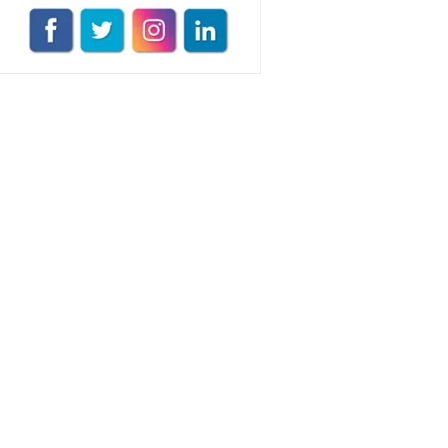
Müge Suyolcu
Tüm yazıları görüntüle
Naz Kural
Tüm yazıları görüntüle
Sezin İlbasmış
Tüm yazıları görüntüle
Esra Gürses
Tüm yazıları görüntüle