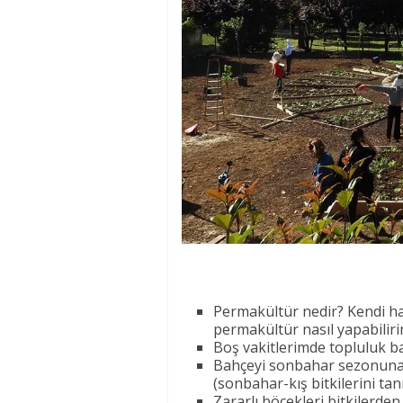
Permakültür nedir? Kendi 
permakültür nasıl yapabilir
Boş vakitlerimde topluluk b
Bahçeyi sonbahar sezonuna h
(sonbahar-kış bitkilerini ta
Zararlı böcekleri bitkilerden