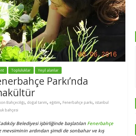
ent
Topluluklar
Yeşil alanlar
enerbahçe Parkı’nda
makültür
,
,
,
,
kon Bahçeciliği
doğal tarım
eğitim
Fenerbahçe parkı
istanbul
luk bahçesi
Kadıköy Belediyesi işbirliğinde başlatılan
Fenerbahçe
az mevsiminin ardından şimdi de sonbahar ve kış