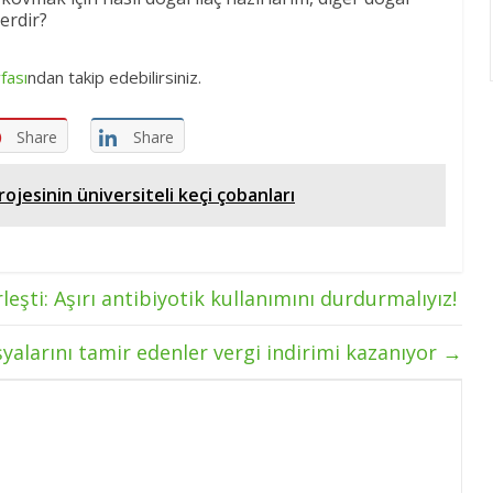
erdir?
fası
ndan takip edebilirsiniz.
Share
Share
rojesinin üniversiteli keçi çobanları
eşti: Aşırı antibiyotik kullanımını durdurmalıyız!
şyalarını tamir edenler vergi indirimi kazanıyor
→