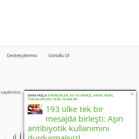
Türkü Altıok
Tüm yazıları görüntüle
Hannah Rajah
Tüm yazıları görüntüle
Destekçilerimiz
Gönüllü Ol
Şila Temizel
Tüm yazıları görüntüle
ayılırsınız.
DAHA FAZLA
ETKINLIKLER
,
EV VE BAHÇE
,
HAYAT
,
KENT
,
TOPLULUKLAR
,
YEŞIL ALANLAR
193 ülke tek bir
Jessica Sim
mesajda birleşti: Aşırı
Tüm yazıları görüntüle
antibiyotik kullanımını
durdurmalıyız!