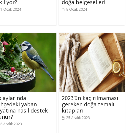
kiliyor?
doğa belgeselleri
21 Ocak 2024
9 Ocak 2024
ş aylarında
2023’ün kaçırılmaması
hçedeki yaban
gereken doğa temalı
yatına nasıl destek
kitapları
unur?
25 Aralık 2023
8 Aralık 2023