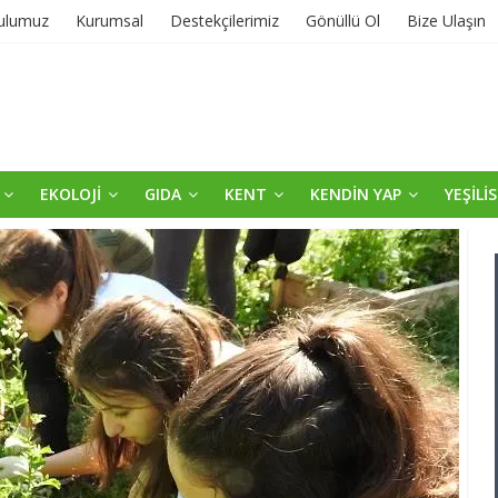
ulumuz
Kurumsal
Destekçilerimiz
Gönüllü Ol
Bize Ulaşın
EKOLOJİ
GIDA
KENT
KENDİN YAP
YEŞİLİ