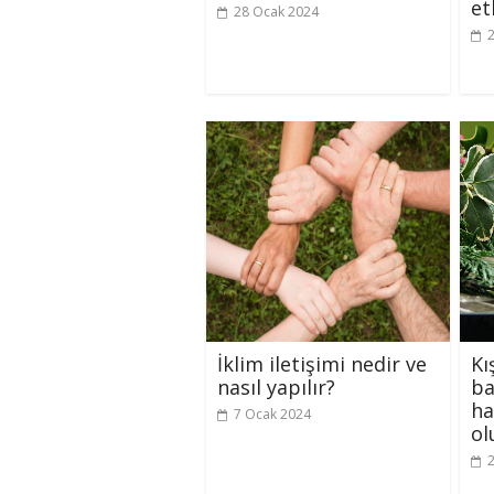
et
28 Ocak 2024
İklim iletişimi nedir ve
Kı
nasıl yapılır?
ba
ha
7 Ocak 2024
ol
2