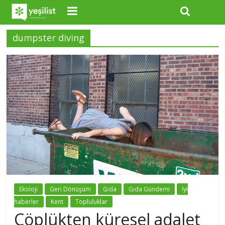
dumpster diving
Ekoloji
Geri Dönüşüm
Gıda
Gıda Gündemi
İyi
haberler
Kent
Topluluklar
Çöplükten küresel adalet