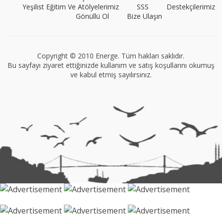
Yeşilist Eğitim Ve Atölyelerimiz
SSS
Destekçilerimiz
Gönüllü Ol
Bize Ulaşın
VEGG İstanbul
Tüm yazıları görüntüle
Copyright © 2010 Energe. Tüm hakları saklıdır.
Bu sayfayı ziyaret ettiğinizde kullanım ve satış koşullarını okumuş
ve kabul etmiş sayılırsınız.
Müge Suyolcu
Tüm yazıları görüntüle
Naz Kural
Tüm yazıları görüntüle