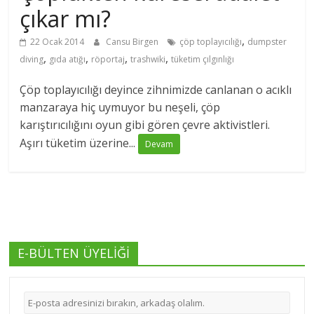
çıkar mı?
,
22 Ocak 2014
Cansu Birgen
çöp toplayıcılığı
dumpster
,
,
,
,
diving
gıda atığı
röportaj
trashwiki
tüketim çılgınlığı
Çöp toplayıcılığı deyince zihnimizde canlanan o acıklı
manzaraya hiç uymuyor bu neşeli, çöp
karıştırıcılığını oyun gibi gören çevre aktivistleri.
Aşırı tüketim üzerine...
Devam
E-BÜLTEN ÜYELİĞİ