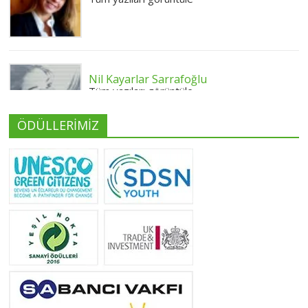
Nil Kayarlar Sarrafoğlu
Tüm yazıları görüntüle
ÖDÜLLERİMİZ
Yeliz Yılmaz
Tüm yazıları görüntüle
Neslihan Edeş
Tüm yazıları görüntüle