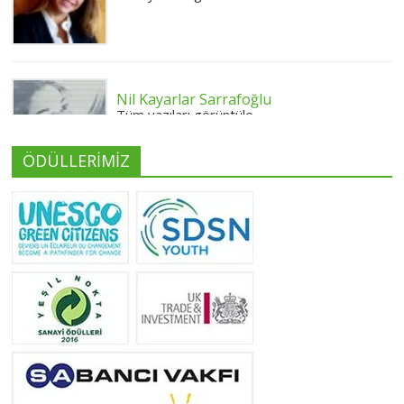
Nil Kayarlar Sarrafoğlu
Tüm yazıları görüntüle
ÖDÜLLERİMİZ
Yeliz Yılmaz
Tüm yazıları görüntüle
Neslihan Edeş
Tüm yazıları görüntüle