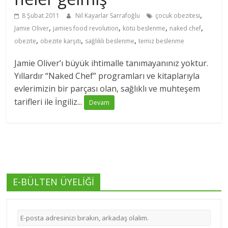
,
8 Şubat 2011
Nil Kayarlar Sarrafoğlu
çocuk obezitesi
,
,
,
,
Jamie Oliver
jamies food revolution
kötü beslenme
naked chef
,
,
,
obezite
obezite karşıtı
sağlıklı beslenme
temiz beslenme
Jamie Oliver’ı büyük ihtimalle tanımayanınız yoktur.
Yıllardır “Naked Chef” programları ve kitaplarıyla
evlerimizin bir parçası olan, sağlıklı ve muhteşem
tarifleri ile İngiliz...
Devam
E-BÜLTEN ÜYELİĞİ