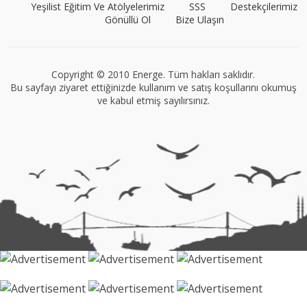
Yeşilist Eğitim Ve Atölyelerimiz
SSS
Destekçilerimiz
Gönüllü Ol
Bize Ulaşın
VEGG İstanbul
Tüm yazıları görüntüle
Copyright © 2010 Energe. Tüm hakları saklıdır.
Bu sayfayı ziyaret ettiğinizde kullanım ve satış koşullarını okumuş
ve kabul etmiş sayılırsınız.
Müge Suyolcu
Tüm yazıları görüntüle
Naz Kural
Tüm yazıları görüntüle