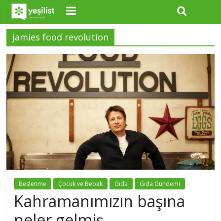
jamies food revolution
Beslenme
Çocuk ve Bebek
Gıda
Gıda Gündemi
Kahramanımızın başına
neler gelmiş