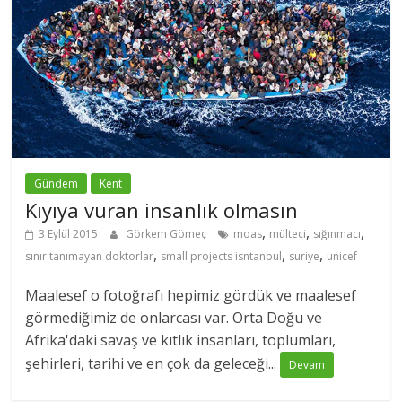
Gündem
Kent
Kıyıya vuran insanlık olmasın
,
,
,
3 Eylül 2015
Görkem Gömeç
moas
mülteci
sığınmacı
,
,
,
sınır tanımayan doktorlar
small projects isntanbul
suriye
unicef
Maalesef o fotoğrafı hepimiz gördük ve maalesef
görmediğimiz de onlarcası var. Orta Doğu ve
Afrika'daki savaş ve kıtlık insanları, toplumları,
şehirleri, tarihi ve en çok da geleceği...
Devam