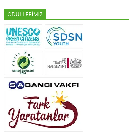
ÖDÜLLERİMİZ
Yeliz Yılmaz
Tüm yazıları görüntüle
Neslihan Edeş
Tüm yazıları görüntüle
Yeşilist
Tüm yazıları görüntüle