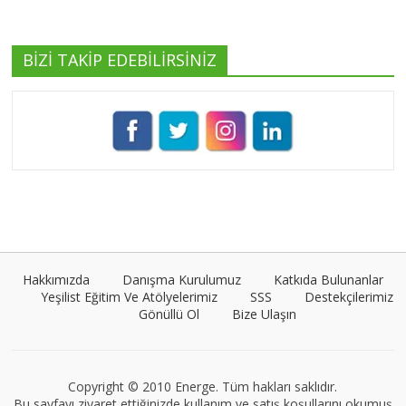
BİZİ TAKİP EDEBİLİRSİNİZ
Pınar Demirkan
Tüm yazıları görüntüle
Umut Cantörü
Tüm yazıları görüntüle
Hakkımızda
Danışma Kurulumuz
Katkıda Bulunanlar
Yeşilist Eğitim Ve Atölyelerimiz
SSS
Destekçilerimiz
Gönüllü Ol
Bize Ulaşın
Müge Suyolcu
Tüm yazıları görüntüle
Copyright © 2010 Energe. Tüm hakları saklıdır.
Bu sayfayı ziyaret ettiğinizde kullanım ve satış koşullarını okumuş