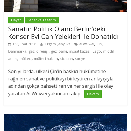
Hayat
Sanat ve Tasarım
Sanatın Politik Olanı: Berlin’deki
Konser Evi Can Yelekleri ile Donatıldı
,
,
15 Şubat 2016
Ergem Şenyuva
ai weiwei
Çin
,
,
,
,
,
Danimarka
gezi direnişi
gezi parkı
inşaat kazası
Lego
middili
,
,
,
,
adası
mülteci
mülteci hakları
sichuan
suriye
Son yıllarda, ülkesi Çin’in baskıcı hükümetine
rağmen sanat ve politikayı birleştiren anlayışıyla
adından çokça bahsettiren ve her sergisi ile olay
yaratan Ai Weiwei yakından takip...
Devam