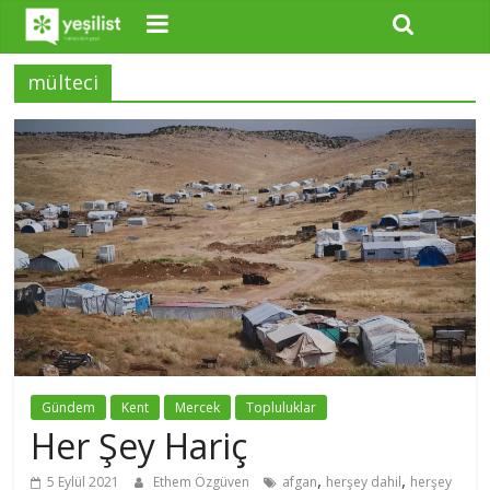
mülteci
Gündem
Kent
Mercek
Topluluklar
Her Şey Hariç
,
,
5 Eylül 2021
Ethem Özgüven
afgan
herşey dahil
herşey