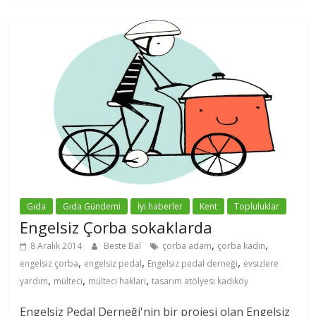
Gıda
Gıda Gündemi
İyi haberler
Kent
Topluluklar
Engelsiz Çorba sokaklarda
,
,
8 Aralık 2014
Beste Bal
çorba adam
çorba kadın
,
,
,
engelsiz çorba
engelsiz pedal
Engelsiz pedal derneği
evsizlere
,
,
,
yardım
mülteci
mülteci hakları
tasarım atölyesi kadıköy
Engelsiz Pedal Derneği'nin bir projesi olan Engelsiz