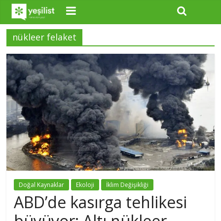
nükleer felaket
Doğal Kaynaklar
Ekoloji
İklim Değişikliği
ABD’de kasırga tehlikesi
büyüyor: Altı nükleer