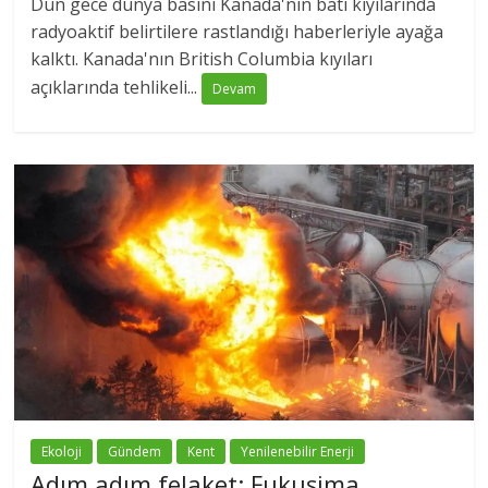
Dün gece dünya basını Kanada'nın batı kıyılarında
radyoaktif belirtilere rastlandığı haberleriyle ayağa
kalktı. Kanada'nın British Columbia kıyıları
açıklarında tehlikeli...
Devam
Ekoloji
Gündem
Kent
Yenilenebilir Enerji
Adım adım felaket: Fukuşima