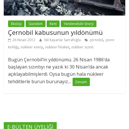
Ekoloji
Gündem
Kent
Yenilenebilir Enerji
Çernobil kabusunun yıldönümü
,
26 Nisan 2012
Nil Kayarlar Sarrafoğlu
çernobil
çevre
,
,
,
kirliliği
nükleer enerji
nükleer felaket
nükleer sızıntı
Bugün Çernobil’in yıldönümü. 26 Nisan 1986’da
başlayan sızıntıyı ne yazık ki 30 Nisan’da ancak
açıklayabilmişlerdi. Oysa bugün hala nükleer
tehditlerle burun burunayız....
Devam
E-BÜLTEN ÜYELİĞİ