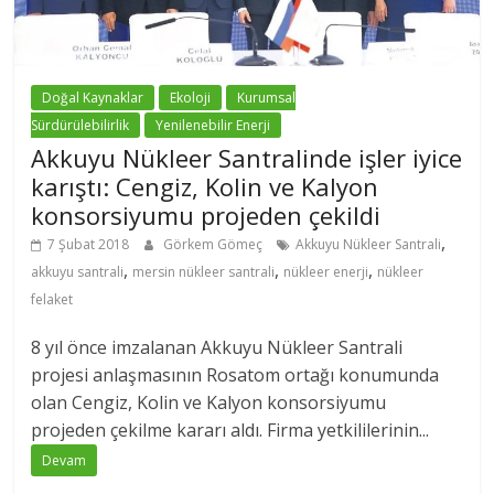
Doğal Kaynaklar
Ekoloji
Kurumsal
Sürdürülebilirlik
Yenilenebilir Enerji
Akkuyu Nükleer Santralinde işler iyice
karıştı: Cengiz, Kolin ve Kalyon
konsorsiyumu projeden çekildi
,
7 Şubat 2018
Görkem Gömeç
Akkuyu Nükleer Santrali
,
,
,
akkuyu santrali
mersin nükleer santrali
nükleer enerji
nükleer
felaket
8 yıl önce imzalanan Akkuyu Nükleer Santrali
projesi anlaşmasının Rosatom ortağı konumunda
olan Cengiz, Kolin ve Kalyon konsorsiyumu
projeden çekilme kararı aldı. Firma yetkililerinin...
Devam