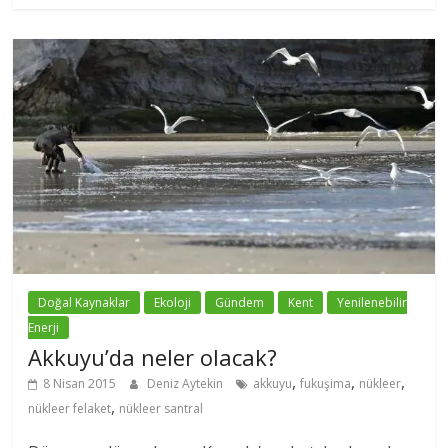
Doğal Kaynaklar
Ekoloji
Gündem
Kent
Yenilenebilir
Enerji
Akkuyu’da neler olacak?
,
,
,
8 Nisan 2015
Deniz Aytekin
akkuyu
fukuşima
nükleer
,
nükleer felaket
nükleer santral