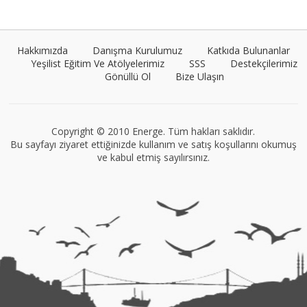
Umut Cantörü
Tüm yazıları görüntüle
Hakkımızda
Danışma Kurulumuz
Katkıda Bulunanlar
Yeşilist Eğitim Ve Atölyelerimiz
SSS
Destekçilerimiz
Gönüllü Ol
Bize Ulaşın
Müge Suyolcu
Tüm yazıları görüntüle
Copyright © 2010 Energe. Tüm hakları saklıdır.
Bu sayfayı ziyaret ettiğinizde kullanım ve satış koşullarını okumuş
ve kabul etmiş sayılırsınız.
VEGG İstanbul
Tüm yazıları görüntüle
Naz Kural
Tüm yazıları görüntüle