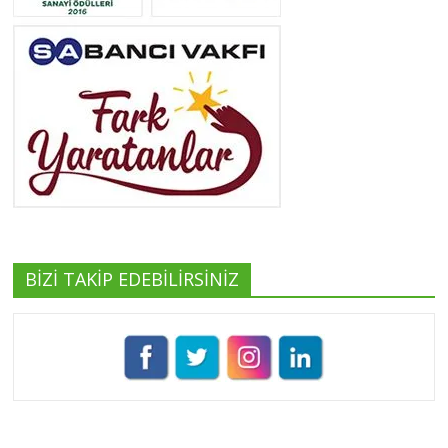
Neslihan Edeş
Tüm yazıları görüntüle
Yeşilist
Tüm yazıları görüntüle
BİZİ TAKİP EDEBİLİRSİNİZ
Pınar Demirkan
Tüm yazıları görüntüle