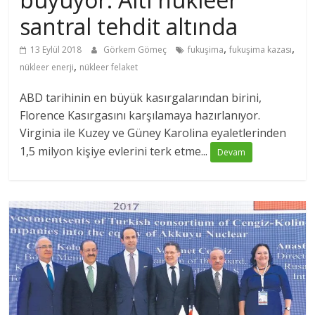
santral tehdit altında
,
,
13 Eylül 2018
Görkem Gömeç
fukuşima
fukuşima kazası
,
nükleer enerji
nükleer felaket
ABD tarihinin en büyük kasırgalarından birini,
Florence Kasırgasını karşılamaya hazırlanıyor.
Virginia ile Kuzey ve Güney Karolina eyaletlerinden
1,5 milyon kişiye evlerini terk etme...
Devam