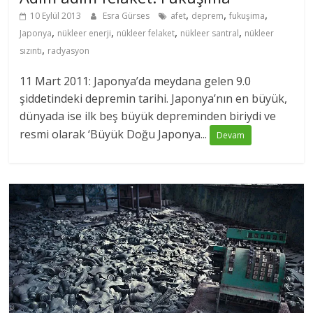
,
,
,
10 Eylül 2013
Esra Gürses
afet
deprem
fukuşima
,
,
,
,
Japonya
nükleer enerji
nükleer felaket
nükleer santral
nükleer
,
sızıntı
radyasyon
11 Mart 2011: Japonya’da meydana gelen 9.0
şiddetindeki depremin tarihi. Japonya’nın en büyük,
dünyada ise ilk beş büyük depreminden biriydi ve
resmi olarak ‘Büyük Doğu Japonya...
Devam