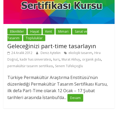
Etkinlikler
Hayat
Kent
Mimari
Sanat ve
Tasarım
Topluluklar
Geleceğinizi part-time tasarlayın
,
24 Aralık 2012
Deniz Aytekin
ekolojik tasarım
Hira
,
,
,
,
,
Doğrul
kadir has üniversitesi
kurs
Murat Akhuy
organik gıda
,
permakültür tasarım sertifikası
Senem Tüfekçioğlu
Türkiye Permakültür Araştırma Enstitüsü’nün
düzenlediği Permakültür Tasarım Sertifikası Kursu,
ilk defa Part-Time olarak 12 Ocak – 17 Şubat
tarihleri arasında İstanbul’da...
Devam