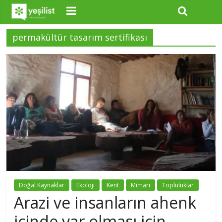
permakültür tasarım sertifikası
Doğal Kaynaklar
Ekoloji
Kent
Mimari
Topluluklar
Arazi ve insanların ahenk
içinde var olması için