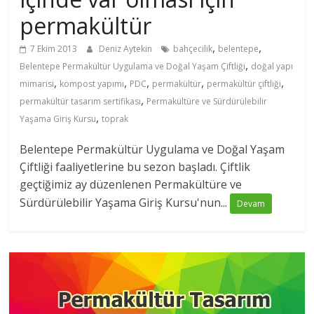
permakültür
,
,
7 Ekim 2013
Deniz Aytekin
bahçecilik
belentepe
,
Belentepe Permakültür Uygulama ve Doğal Yaşam Çiftliği
doğal yapı
,
,
,
,
,
mimarisi
kompost yapımı
PDC
permakültür
permakültür çiftliği
,
permakültür tasarım sertifikası
Permakültüre ve Sürdürülebilir
,
Yaşama Giriş Kursu
toprak
Belentepe Permakültür Uygulama ve Doğal Yaşam
Çiftliği faaliyetlerine bu sezon başladı. Çiftlik
geçtiğimiz ay düzenlenen Permakültüre ve
Sürdürülebilir Yaşama Giriş Kursu'nun...
Devam