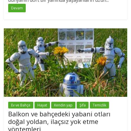
Devam
Ev ve Bahçe
Hayat
Kendin yap
Şifa
Temizlik
Balkon ve bahçedeki yabani otları
doğal yoldan, ilaçsız yok etme
yöntemleri