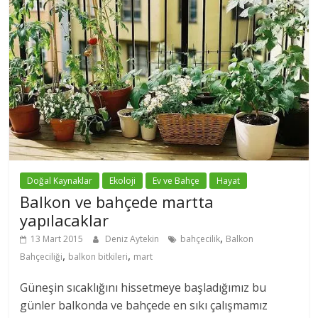
Doğal Kaynaklar
Ekoloji
Ev ve Bahçe
Hayat
Balkon ve bahçede martta
yapılacaklar
,
13 Mart 2015
Deniz Aytekin
bahçecilik
Balkon
,
,
Bahçeciliği
balkon bitkileri
mart
Güneşin sıcaklığını hissetmeye başladığımız bu
günler balkonda ve bahçede en sıkı çalışmamız