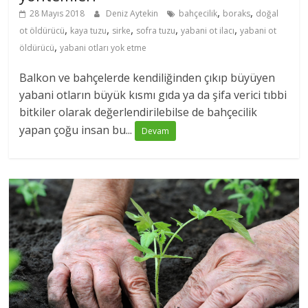
,
,
28 Mayıs 2018
Deniz Aytekin
bahçecilik
boraks
doğal
,
,
,
,
,
ot öldürücü
kaya tuzu
sirke
sofra tuzu
yabani ot ilacı
yabani ot
,
öldürücü
yabani otları yok etme
Balkon ve bahçelerde kendiliğinden çıkıp büyüyen
yabani otların büyük kısmı gıda ya da şifa verici tıbbi
bitkiler olarak değerlendirilebilse de bahçecilik
yapan çoğu insan bu...
Devam