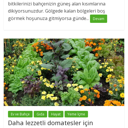
bitkilerinizi bahçenizin güneş alan kısımlarına
dikiyorsunuzdur. Gölgede kalan bölgeleri boş
görmek hoşunuza gitmiyorsa günde...
Devam
Ev ve Bahçe
Gıda
Hayat
Yeme İçme
Daha lezzetli domatesler için