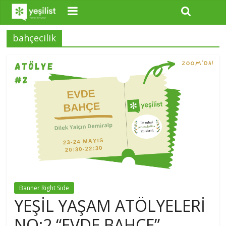
bahçecilik
Banner Right Side
YEŞİL YAŞAM ATÖLYELERİ
NO:2 “EVDE BAHÇE”