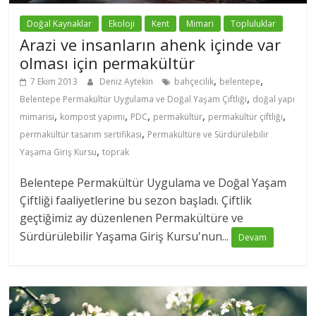
Doğal Kaynaklar
Ekoloji
Kent
Mimari
Topluluklar
Arazi ve insanların ahenk içinde var
olması için permakültür
,
,
7 Ekim 2013
Deniz Aytekin
bahçecilik
belentepe
,
Belentepe Permakültür Uygulama ve Doğal Yaşam Çiftliği
doğal yapı
,
,
,
,
,
mimarisi
kompost yapımı
PDC
permakültür
permakültür çiftliği
,
permakültür tasarım sertifikası
Permakültüre ve Sürdürülebilir
,
Yaşama Giriş Kursu
toprak
Belentepe Permakültür Uygulama ve Doğal Yaşam
Çiftliği faaliyetlerine bu sezon başladı. Çiftlik
geçtiğimiz ay düzenlenen Permakültüre ve
Sürdürülebilir Yaşama Giriş Kursu'nun...
Devam