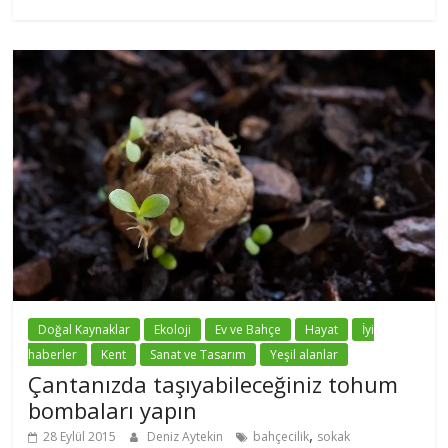
Doğal Kaynaklar
Ekoloji
Ev ve Bahçe
Hayat
İyi
haberler
Kent
Sanat ve Tasarım
Yeşil alanlar
Çantanızda taşıyabileceğiniz tohum
bombaları yapın
,
28 Eylül 2015
Deniz Aytekin
bahçecilik
sokak