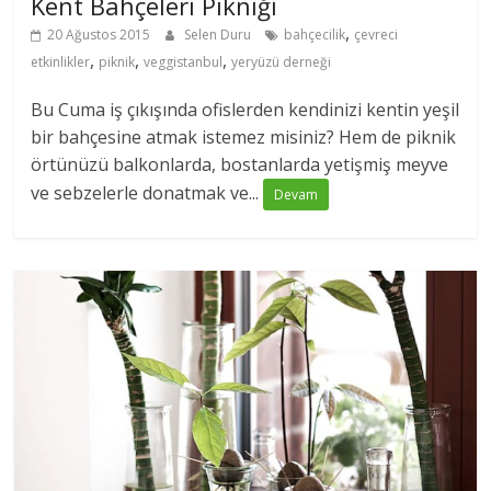
Kent Bahçeleri Pikniği
,
20 Ağustos 2015
Selen Duru
bahçecilik
çevreci
,
,
,
etkinlikler
piknik
veggistanbul
yeryüzü derneği
Bu Cuma iş çıkışında ofislerden kendinizi kentin yeşil
bir bahçesine atmak istemez misiniz? Hem de piknik
örtünüzü balkonlarda, bostanlarda yetişmiş meyve
ve sebzelerle donatmak ve...
Devam