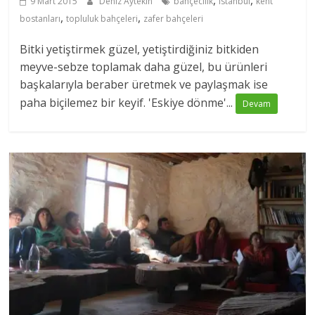
,
,
9 Mart 2015
Deniz Aytekin
bahçecilik
istanbul
kent
,
,
bostanları
topluluk bahçeleri
zafer bahçeleri
Bitki yetiştirmek güzel, yetiştirdiğiniz bitkiden
meyve-sebze toplamak daha güzel, bu ürünleri
başkalarıyla beraber üretmek ve paylaşmak ise
paha biçilemez bir keyif. 'Eskiye dönme'...
Devam