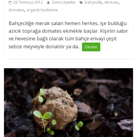
,
,
26 Temmuz 2012
Deniz Aytekin
bahçecilik
dereotu
,
domates
organik beslenme
Bahçeciliğe merak salan hemen herkes, işe bulduğu
azıcık toprağa domates ekmekle başlar. Kişinin sabır
ve hevesine bağlı olarak tüm bahçe envayi çeşit
sebze meyveyle donatılır ya da...
Devam