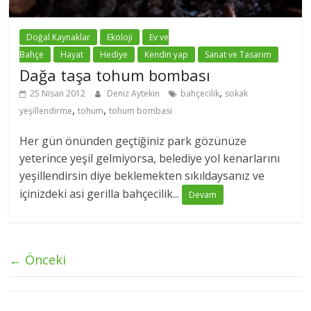
Doğal Kaynaklar
Ekoloji
Ev ve
Bahçe
Hayat
Hediye
Kendin yap
Sanat ve Tasarım
Dağa taşa tohum bombası
,
25 Nisan 2012
Deniz Aytekin
bahçecilik
sokak
,
,
yeşillendirme
tohum
tohum bombası
Her gün önünden geçtiğiniz park gözünüze
yeterince yeşil gelmiyorsa, belediye yol kenarlarını
yeşillendirsin diye beklemekten sıkıldaysanız ve
içinizdeki asi gerilla bahçecilik...
Devam
← Önceki