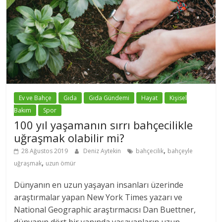
Ev ve Bahçe
Gıda
Gıda Gündemi
Hayat
Kişisel
Bakım
Spor
100 yıl yaşamanın sırrı bahçecilikle
uğraşmak olabilir mi?
,
28 Ağustos 2019
Deniz Aytekin
bahçecilik
bahçeyle
,
uğraşmak
uzun ömür
Dünyanın en uzun yaşayan insanları üzerinde
araştırmalar yapan New York Times yazarı ve
National Geographic araştırmacısı Dan Buettner,
dünyanın dört bir yanında yaşayanların uzun...