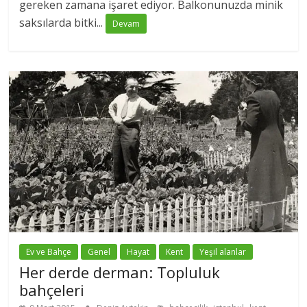
gereken zamana işaret ediyor. Balkonunuzda minik
saksılarda bitki...
Devam
Ev ve Bahçe
Genel
Hayat
Kent
Yeşil alanlar
Her derde derman: Topluluk
bahçeleri