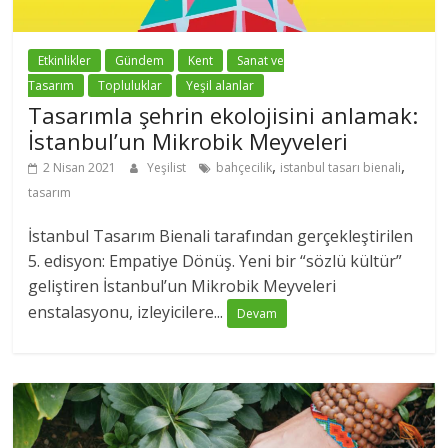
Etkinlikler
Gündem
Kent
Sanat ve
Tasarım
Topluluklar
Yeşil alanlar
Tasarımla şehrin ekolojisini anlamak:
İstanbul’un Mikrobik Meyveleri
,
,
2 Nisan 2021
Yeşilist
bahçecilik
istanbul tasarı bienali
tasarım
İstanbul Tasarım Bienali tarafından gerçekleştirilen
5. edisyon: Empatiye Dönüş. Yeni bir “sözlü kültür”
geliştiren İstanbul’un Mikrobik Meyveleri
enstalasyonu, izleyicilere...
Devam