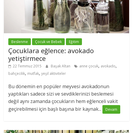
Beslenme
Çocuk ve Bebek
Eğitim
Çocuklara eğlence: avokado
yetiştirmece
,
,
22 Temmuz 2015
Başak Altan
anne çocuk
avokado
,
,
bahçecilik
mutfak
yeşil aktiviteler
Bu dönemin en popüler meyvesi avokadonun
yaptıkları sadece sizi ve sevdiklerinizi beslemesi
değil aynı zamanda çocukların hem eğlenceli vakit
geçirebilmesi için başlı başına bir kaynak...
Devam