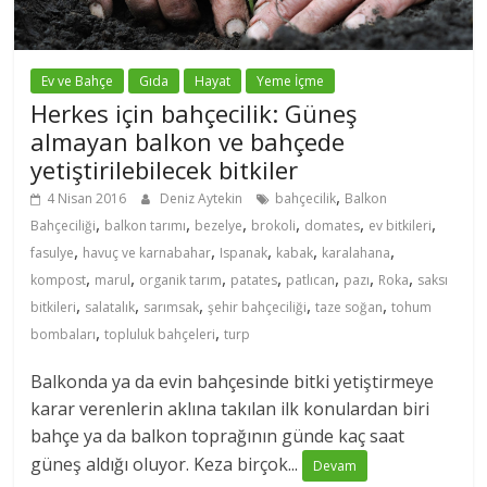
Ev ve Bahçe
Gıda
Hayat
Yeme İçme
Herkes için bahçecilik: Güneş
almayan balkon ve bahçede
yetiştirilebilecek bitkiler
,
4 Nisan 2016
Deniz Aytekin
bahçecilik
Balkon
,
,
,
,
,
,
Bahçeciliği
balkon tarımı
bezelye
brokoli
domates
ev bitkileri
,
,
,
,
,
fasulye
havuç ve karnabahar
Ispanak
kabak
karalahana
,
,
,
,
,
,
,
kompost
marul
organik tarım
patates
patlıcan
pazı
Roka
saksı
,
,
,
,
,
bitkileri
salatalık
sarımsak
şehir bahçeciliği
taze soğan
tohum
,
,
bombaları
topluluk bahçeleri
turp
Balkonda ya da evin bahçesinde bitki yetiştirmeye
karar verenlerin aklına takılan ilk konulardan biri
bahçe ya da balkon toprağının günde kaç saat
güneş aldığı oluyor. Keza birçok...
Devam