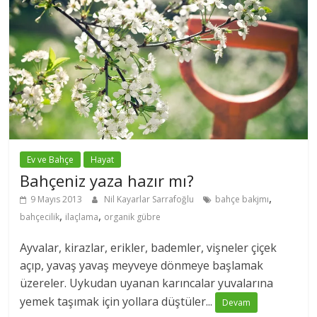
Ev ve Bahçe
Hayat
Bahçeniz yaza hazır mı?
,
9 Mayıs 2013
Nil Kayarlar Sarrafoğlu
bahçe bakjmı
,
,
bahçecilik
ilaçlama
organik gübre
Ayvalar, kirazlar, erikler, bademler, vişneler çiçek
açıp, yavaş yavaş meyveye dönmeye başlamak
üzereler. Uykudan uyanan karıncalar yuvalarına
yemek taşımak için yollara düştüler...
Devam