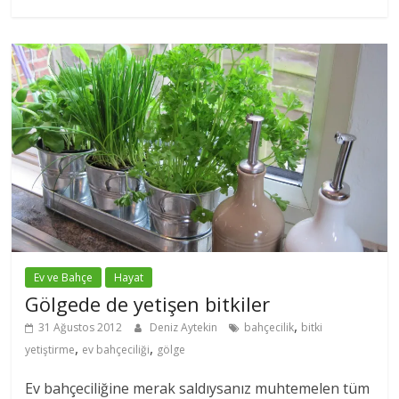
Ev ve Bahçe
Hayat
Gölgede de yetişen bitkiler
,
31 Ağustos 2012
Deniz Aytekin
bahçecilik
bitki
,
,
yetiştirme
ev bahçeciliği
gölge
Ev bahçeciliğine merak saldıysanız muhtemelen tüm