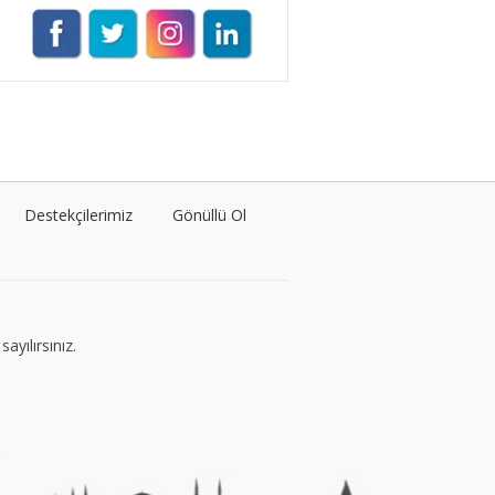
VEGG İstanbul
Tüm yazıları görüntüle
Naz Kural
Tüm yazıları görüntüle
Destekçilerimiz
Gönüllü Ol
Sezin İlbasmış
Tüm yazıları görüntüle
ayılırsınız.
Esra Gürses
Tüm yazıları görüntüle