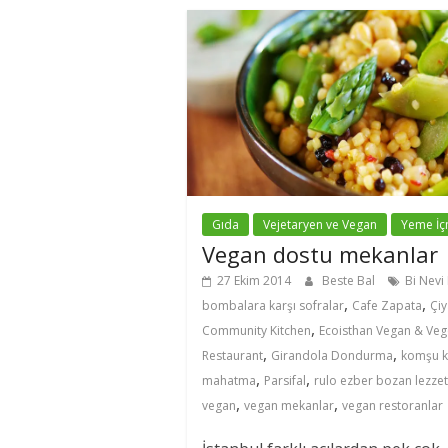
Gıda
Vejetaryen ve Vegan
Yeme İ
Vegan dostu mekanlar
27 Ekim 2014
Beste Bal
Bi Nevi
,
,
bombalara karşı sofralar
Cafe Zapata
Çiy
,
Community Kitchen
Ecoisthan Vegan & Veg
,
,
Restaurant
Girandola Dondurma
komşu k
,
,
mahatma
Parsifal
rulo ezber bozan lezzet
,
,
vegan
vegan mekanlar
vegan restoranlar