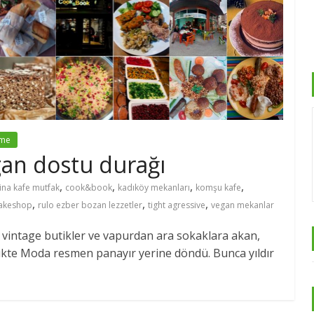
çme
gan dostu durağı
,
,
,
,
ina kafe mutfak
cook&book
kadıköy mekanları
komşu kafe
,
,
,
akeshop
rulo ezber bozan lezzetler
tight agressive
vegan mekanlar
, vintage butikler ve vapurdan ara sokaklara akan,
rlikte Moda resmen panayır yerine döndü. Bunca yıldır