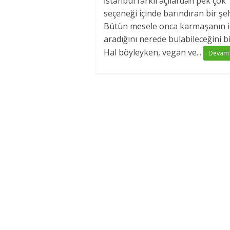
İstanbul farklı açılardan pek çok
seçeneği içinde barındıran bir şeh
Bütün mesele onca karmaşanın i
aradığını nerede bulabileceğini b
Hal böyleyken, vegan ve...
Devam