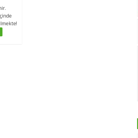
ir.
çinde
ilmekte!