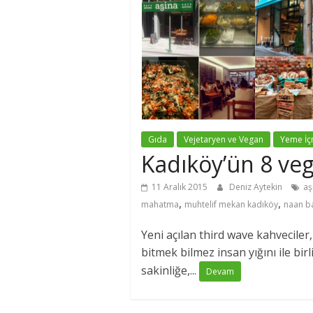
Gıda
Vejetaryen ve Vegan
Yeme İ
Kadıköy’ün 8 ve
11 Aralık 2015
Deniz Aytekin
aş
,
,
mahatma
muhtelif mekan kadıköy
naan b
Yeni açılan third wave kahveciler
bitmek bilmez insan yığını ile bi
sakinliğe,...
Devam