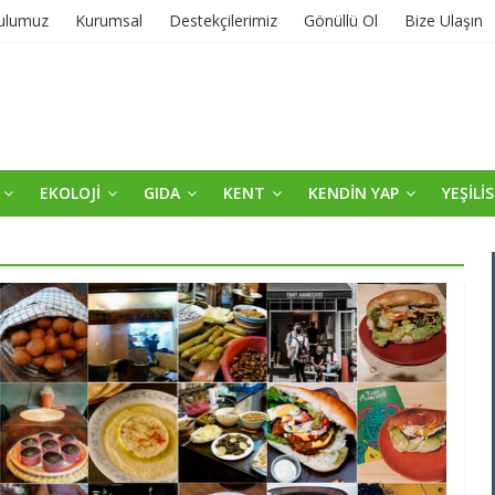
ulumuz
Kurumsal
Destekçilerimiz
Gönüllü Ol
Bize Ulaşın
EKOLOJİ
GIDA
KENT
KENDİN YAP
YEŞİLİ