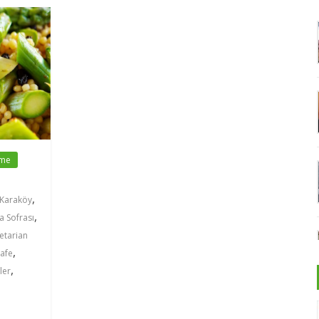
çme
,
 Karaköy
,
a Sofrası
etarian
,
afe
,
ler