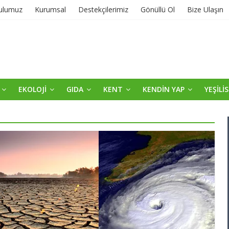
ulumuz
Kurumsal
Destekçilerimiz
Gönüllü Ol
Bize Ulaşın
EKOLOJİ
GIDA
KENT
KENDİN YAP
YEŞİLİ