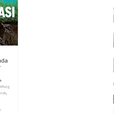
ında
r
tiftung
,
prak
r