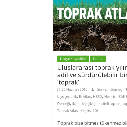
Doğal Kaynaklar
Ekoloji
Uluslararası toprak yıl
adil ve sürdürülebilir bi
‘toprak’
25 Haziran 2015
Görkem Gömeç
,
,
,
biyoçeşitlilik
Et Atlas
HBSD
Heinrich Böll S
,
,
,
Derneği
iklim değişikliği
kaliteli toprak
to
,
Toprak Atlası
Yeşilist 101
Toprak bize bitmez tükenmez bi