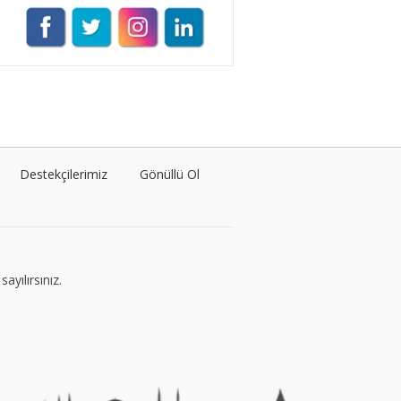
Müge Suyolcu
Tüm yazıları görüntüle
Naz Kural
Tüm yazıları görüntüle
Destekçilerimiz
Gönüllü Ol
Sezin İlbasmış
Tüm yazıları görüntüle
ayılırsınız.
Esra Gürses
Tüm yazıları görüntüle