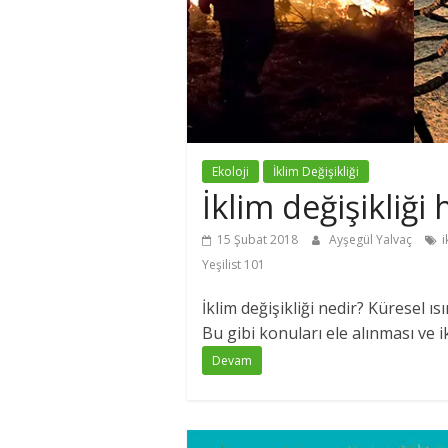
Ekoloji
İklim Değişikliği
İklim değişikliği
15 Şubat 2018
Ayşegül Yalvaç
i
Yeşilist 101
İklim değişikliği nedir? Küresel ı
Bu gibi konuları ele alınması ve i
Devam