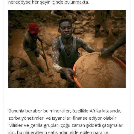
neredeyse her şeyin içinde bulunmakta.
Bununla beraber bu mineraller, özellikle Afrika kıtasında,
zorba yönetimleri ve isyancıları finanse ediyor olabilir.
Milisler ve gerilla gruplar, çoğu zaman şiddetli çatışmaları
için, bu minerallerin satışından elde edilen para ile