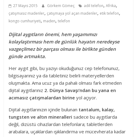
,
,
27 Mayıs 2015
Görkem Gömeç
adil telefon
Afrika
,
,
,
çatışmasız madenler
çatışmaya yol açan madenler
etik telefon
,
,
kongo cumhuriyeti
maden
telefon
Dijital aygıtların önemi, hem yaşamımızı
kolaylaştırması hem de günlük hayatın neredeyse
vazgeçilmez bir parçası olması ile birlikte günden
günde artmakta.
Her aygıt gibi, bu yazıyı okuduğunuz cep telefonunuz,
bilgisayarınız ya da tabletiniz belirli materyellerden
oluşmakta. Ama ucuz ya da pahalı olması fark etmeden
dijital aygıtlarınız
2. Dünya Savaşı’ndan bu yana
en
acımasız çatışmalardan birine
yol açıyor.
Dijital aygıtlarınızın içinde bulunan
tantalum, kalay,
tungsten ve altın mineralleri
sadece bu aygıtlarda
değil, dizüstü cihazlardan telefonlara; tabletlerden
arabalara, uçaklardan ışıklandırma ve mücevherata kadar