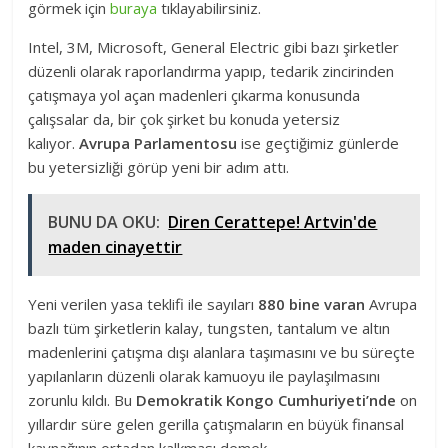
görmek için
buraya
tıklayabilirsiniz.
Intel, 3M, Microsoft, General Electric gibi bazı şirketler
düzenli olarak raporlandırma yapıp, tedarik zincirinden
çatışmaya yol açan madenleri çıkarma konusunda
çalışsalar da, bir çok şirket bu konuda yetersiz
kalıyor.
Avrupa Parlamentosu
ise geçtiğimiz günlerde
bu yetersizliği görüp yeni bir adım attı.
BUNU DA OKU:
Diren Cerattepe! Artvin'de
maden cinayettir
Yeni verilen yasa teklifi ile sayıları
880 bine varan
Avrupa
bazlı tüm şirketlerin kalay, tungsten, tantalum ve altın
madenlerini çatışma dışı alanlara taşımasını ve bu süreçte
yapılanların düzenli olarak kamuoyu ile paylaşılmasını
zorunlu kıldı. Bu
Demokratik Kongo Cumhuriyeti’nde
on
yıllardır süre gelen gerilla çatışmaların en büyük finansal
kaynağının ortadan kalkması demek.