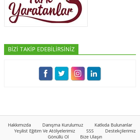
Yeşilist
Tüm yazıları görüntüle
BİZİ TAKİP EDEBİLİRSİNİZ
Pınar Demirkan
Tüm yazıları görüntüle
Umut Cantörü
Tüm yazıları görüntüle
Hakkımızda
Danışma Kurulumuz
Katkıda Bulunanlar
Yeşilist Eğitim Ve Atölyelerimiz
SSS
Destekçilerimiz
Gönüllü Ol
Bize Ulaşın