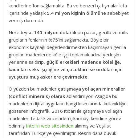
kendilerine fon sağlamakta. Bu ve benzeri çatışmalar kıta
içerisinde yaklaşık
5.4 milyon kişinin ölümüne
sebebiyet
vermiş durumda.
Neredeyse
140 milyon dolarlık
bu pazar, gerilla ve milis
grupların fonlarının %75’ini sağlamakta. Böyle bir
ekonomik kaynağı değerlendirmekten kaçınmayan gerilla
grupları madenlerde köle işçi toplamak adına yerleşim
yerlerine saldırıp,
güçlü erkekleri madende köleliğe,
kadınları seks işçiliğine ve çocukları ise orduları için
uyuşturulmuş askerlere çevirmekte.
O yüzden bu madenler
çatışmaya yol açan mineraller
(conflict minerals) olarak
adlandırılıyor. Aşağıda bu
madenlerin dijital aygıtların hangi kısımlarında kullanıldığını
gösteren infografik, 2016 itibari ile çatışmaya yol açan
madenleri tedarik zincirinden çıkarmayı kendine görev
edinmiş
Intel’in web sitesinden
alınmış ve Yeşilist
tarafından Türkçe’ye çevrilmiştir. Resmi daha büyük