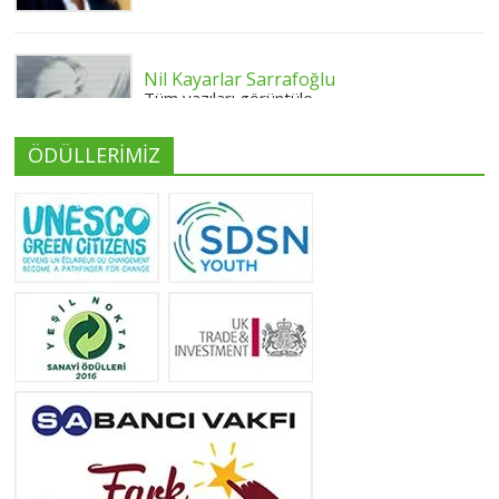
Nil Kayarlar Sarrafoğlu
Tüm yazıları görüntüle
ÖDÜLLERİMİZ
Yeliz Yılmaz
Tüm yazıları görüntüle
Neslihan Edeş
Tüm yazıları görüntüle