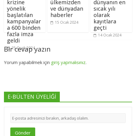
krizine
ülkemizden
dünyanın en
yönelik
ve dünyadan
sıcak yılı
başlatılan
haberler
olarak
kampanyalar
kayıtlara
15 Ocak 2024
a 600 binden
geçti
fazla imza
14 Ocak 2024
geldi
Bir cevap yazın
25 Ocak 2024
Yorum yapabilmek için
giriş yapmalısınız
.
E-BÜLTEN ÜYELİĞİ
Gönder