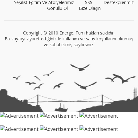
Yeşilist Eğitim Ve Atölyelerimiz
SSS
Destekçilerimiz
Gönüllü Ol
Bize Ulaşın
VEGG İstanbul
Tüm yazıları görüntüle
Copyright © 2010 Energe. Tüm hakları saklıdır.
Bu sayfayı ziyaret ettiğinizde kullanım ve satış koşullarını okumuş
ve kabul etmiş sayılırsınız.
Müge Suyolcu
Tüm yazıları görüntüle
Naz Kural
Tüm yazıları görüntüle