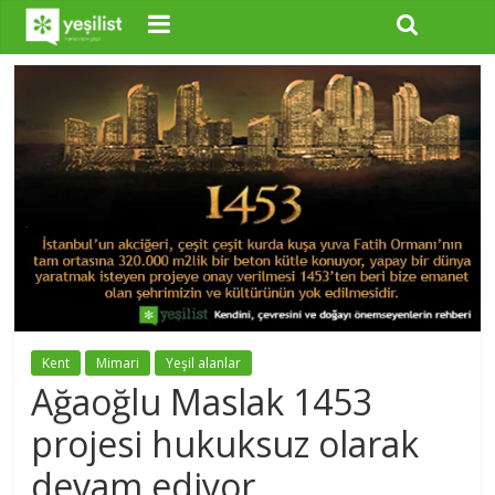
Kent
Mimari
Yeşil alanlar
Ağaoğlu Maslak 1453
projesi hukuksuz olarak
devam ediyor