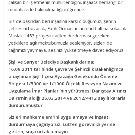
çalışan bir işletmenin mühürlendiğini, inşaata herhangi bir
müdahalede bulunulmadığını öğrendik.
Biz de başından beri inşasına karşı olduğumuz, şehrin
çehresini bozacak, Fatih Ormanları’nı tehdit altına sokacak
Maslak 1453 projesini acilen durdurması gereken
yetkililere açık mektubumuzla sesleniyor, sizleri de
çağrımızı yaymaya, sesinizi yükseltmeye davet ediyoruz.
Şişli ve Sarıyer Belediye Başkanlıklarına;
16.09.2011 tarihinde Çevre ve Şehircilik Bakanlığı’nca
onaylanan Şişli İlçesi Ayazağa Gecekondu Önleme
Bölgesi 1/5000 ve 1/1000 Ölçekli Revizyon Nazım ve
Uygulama İmar Planları’nın yürütmesi Danıştay Altıncı
Daire’nin aldığı 26.03.2014 ve 2012/4412 sayılı kararla
durdurulmuştur.
Sizleri mahkeme emrini uygulamaya ve inşaatı
durdurmaya çağırıyoruz. Lütfen görevinizi yerine
getirin, suça ortak olmayın.