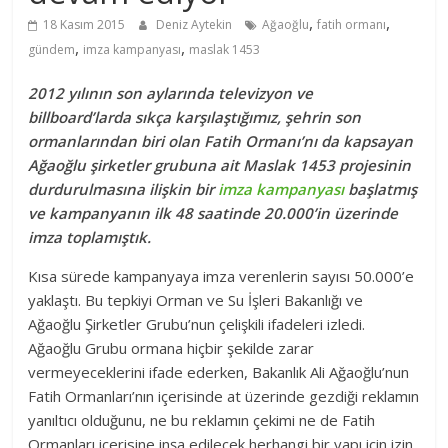
,
,
18 Kasım 2015
Deniz Aytekin
Ağaoğlu
fatih ormanı
,
,
gündem
imza kampanyası
maslak 1453
2012 yılının son aylarında televizyon ve
billboard’larda sıkça karşılaştığımız, şehrin son
ormanlarından biri olan Fatih Ormanı’nı da kapsayan
Ağaoğlu şirketler grubuna ait Maslak 1453 projesinin
durdurulmasına ilişkin bir
imza kampanyası
başlatmış
ve kampanyanın ilk 48 saatinde 20.000’in üzerinde
imza toplamıştık.
Kısa sürede kampanyaya imza verenlerin sayısı 50.000’e
yaklaştı. Bu tepkiyi Orman ve Su İşleri Bakanlığı ve
Ağaoğlu Şirketler Grubu’nun çelişkili ifadeleri izledi.
Ağaoğlu Grubu ormana hiçbir şekilde zarar
vermeyeceklerini ifade ederken, Bakanlık Ali Ağaoğlu’nun
Fatih Ormanları’nın içerisinde at üzerinde gezdiği reklamın
yanıltıcı olduğunu, ne bu reklamın çekimi ne de Fatih
Ormanları içerisine inşa edilecek herhangi bir yapı için izin