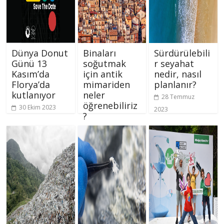
Dünya Donut
Binaları
Sürdürülebili
Günü 13
soğutmak
r seyahat
Kasım’da
için antik
nedir, nasıl
Florya’da
mimariden
planlanır?
kutlanıyor
neler
28 Temmuz
öğrenebiliriz
30 Ekim 2023
2023
?
28 Ağustos
2023