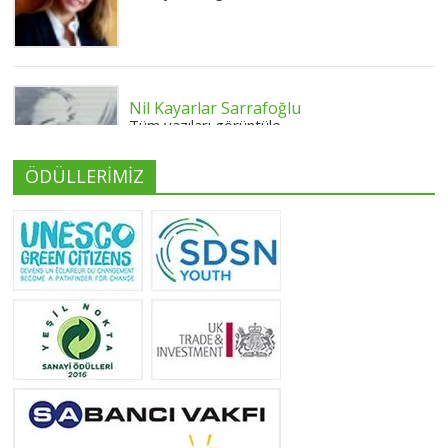
Nil Kayarlar Sarrafoğlu
Tüm yazıları görüntüle
ÖDÜLLERİMİZ
Yeliz Yılmaz
Tüm yazıları görüntüle
Neslihan Edeş
Tüm yazıları görüntüle