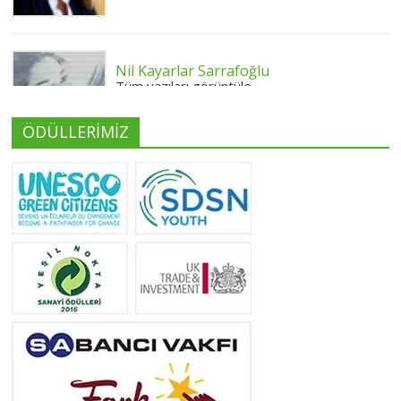
Nil Kayarlar Sarrafoğlu
Tüm yazıları görüntüle
ÖDÜLLERİMİZ
Yeliz Yılmaz
Tüm yazıları görüntüle
Neslihan Edeş
Tüm yazıları görüntüle