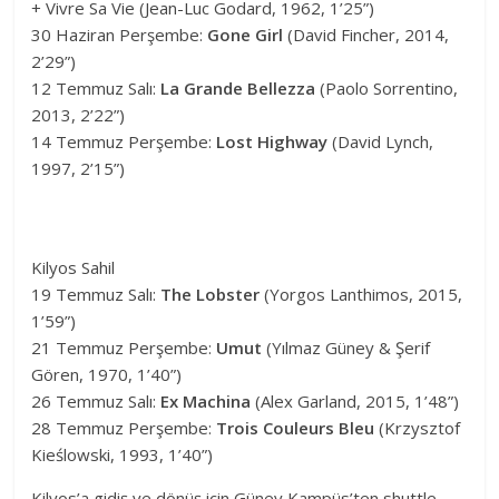
+ Vivre Sa Vie (Jean-Luc Godard, 1962, 1’25”)
30 Haziran Perşembe:
Gone Girl
(David Fincher, 2014,
2’29”)
12 Temmuz Salı:
La Grande Bellezza
(Paolo Sorrentino,
2013, 2’22”)
14 Temmuz Perşembe:
Lost Highway
(David Lynch,
1997, 2’15”)
Kilyos Sahil
19 Temmuz Salı:
The Lobster
(Yorgos Lanthimos, 2015,
1’59”)
21 Temmuz Perşembe:
Umut
(Yılmaz Güney & Şerif
Gören, 1970, 1’40”)
26 Temmuz Salı:
Ex Machina
(Alex Garland, 2015, 1’48”)
28 Temmuz Perşembe:
Trois Couleurs Bleu
(Krzysztof
Kieślowski, 1993, 1’40”)
Kilyos’a gidiş ve dönüş için Güney Kampüs’ten shuttle