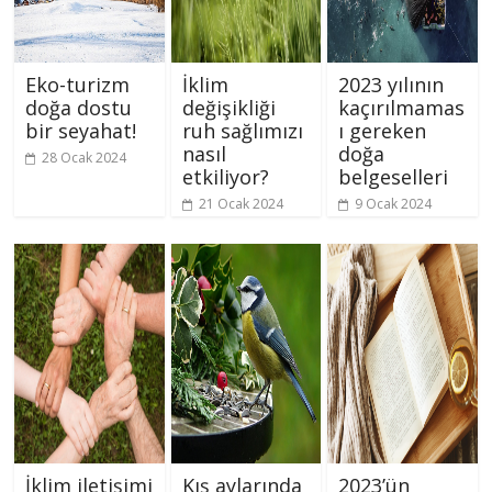
Eko-turizm
İklim
2023 yılının
doğa dostu
değişikliği
kaçırılmamas
bir seyahat!
ruh sağlımızı
ı gereken
nasıl
doğa
28 Ocak 2024
etkiliyor?
belgeselleri
21 Ocak 2024
9 Ocak 2024
İklim iletişimi
Kış aylarında
2023’ün