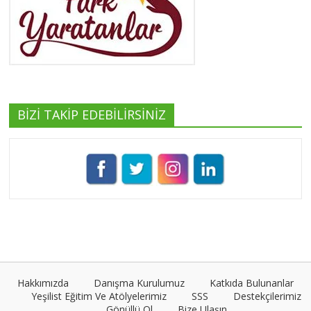
Yeşilist
Tüm yazıları görüntüle
BİZİ TAKİP EDEBİLİRSİNİZ
Pınar Demirkan
Tüm yazıları görüntüle
Umut Cantörü
Tüm yazıları görüntüle
Hakkımızda
Danışma Kurulumuz
Katkıda Bulunanlar
Yeşilist Eğitim Ve Atölyelerimiz
SSS
Destekçilerimiz
Gönüllü Ol
Bize Ulaşın