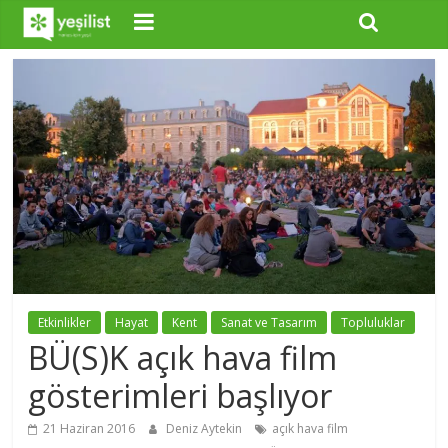
Etkinlikler
Hayat
Kent
Sanat ve Tasarım
Topluluklar
BÜ(S)K açık hava film
gösterimleri başlıyor
21 Haziran 2016
Deniz Aytekin
açık hava film