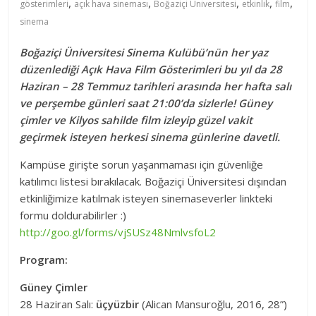
,
,
,
,
,
gösterimleri
açık hava sineması
Boğaziçi Üniversitesi
etkinlik
film
sinema
Boğaziçi Üniversitesi Sinema Kulübü’nün her yaz
düzenlediği Açık Hava Film Gösterimleri bu yıl da 28
Haziran – 28 Temmuz tarihleri arasında her hafta salı
ve perşembe günleri saat 21:00’da sizlerle! Güney
çimler ve Kilyos sahilde film izleyip güzel vakit
geçirmek isteyen herkesi sinema günlerine davetli.
Kampüse girişte sorun yaşanmaması için güvenliğe
katılımcı listesi bırakılacak. Boğaziçi Üniversitesi dışından
etkinliğimize katılmak isteyen sinemaseverler linkteki
formu doldurabilirler :)
http://goo.gl/forms/vjSUSz48NmlvsfoL2
Program:
Güney Çimler
28 Haziran Salı:
üçyüzbir
(Alican Mansuroğlu, 2016, 28”)