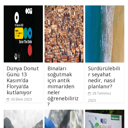
Dünya Donut
Binaları
Sürdürülebili
Günü 13
soğutmak
r seyahat
Kasım’da
için antik
nedir, nasıl
Florya’da
mimariden
planlanır?
kutlanıyor
neler
28 Temmuz
öğrenebiliriz
30 Ekim 2023
2023
?
28 Ağustos
2023