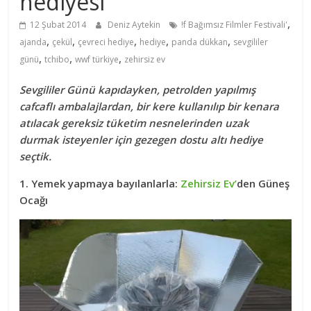
hediyesi
,
12 Şubat 2014
Deniz Aytekin
!f Bağımsız Filmler Festivali'
,
,
,
,
,
ajanda
çekül
çevreci hediye
hediye
panda dükkan
sevgililer
,
,
,
günü
tchibo
wwf türkiye
zehirsiz ev
Sevgililer Günü kapıdayken, petrolden yapılmış
cafcaflı ambalajlardan, bir kere kullanılıp bir kenara
atılacak gereksiz tüketim nesnelerinden uzak
durmak isteyenler için gezegen dostu altı hediye
seçtik.
1. Yemek yapmaya bayılanlarla:
Zehirsiz Ev’
den Güneş
Ocağı