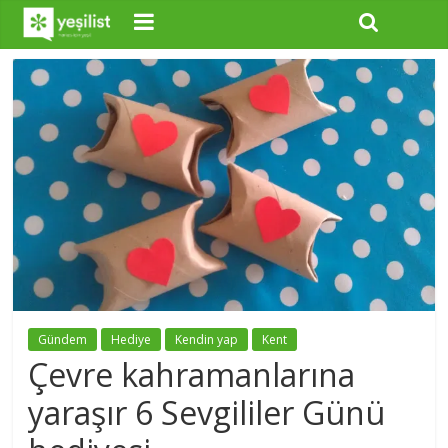
Gündem
Hediye
Kendin yap
Kent
Çevre kahramanlarına
yaraşır 6 Sevgililer Günü