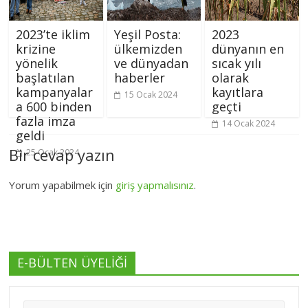
2023’te iklim
Yeşil Posta:
2023
krizine
ülkemizden
dünyanın en
yönelik
ve dünyadan
sıcak yılı
başlatılan
haberler
olarak
kampanyalar
kayıtlara
15 Ocak 2024
a 600 binden
geçti
fazla imza
14 Ocak 2024
geldi
Bir cevap yazın
25 Ocak 2024
Yorum yapabilmek için
giriş yapmalısınız
.
E-BÜLTEN ÜYELİĞİ