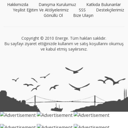
Hakkımızda
Danışma Kurulumuz
Katkıda Bulunanlar
Yeşilist Eğitim Ve Atölyelerimiz
SSS
Destekçilerimiz
Gönüllü Ol
Bize Ulaşın
VEGG İstanbul
Tüm yazıları görüntüle
Copyright © 2010 Energe. Tüm hakları saklıdır.
Bu sayfayı ziyaret ettiğinizde kullanım ve satış koşullarını okumuş
ve kabul etmiş sayılırsınız.
Müge Suyolcu
Tüm yazıları görüntüle
Naz Kural
Tüm yazıları görüntüle