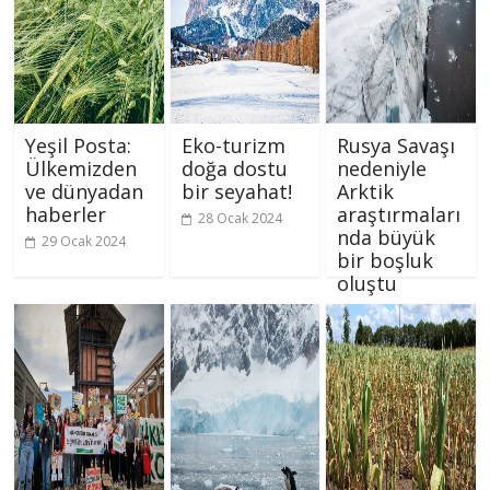
Yeşil Posta:
Eko-turizm
Rusya Savaşı
Ülkemizden
doğa dostu
nedeniyle
ve dünyadan
bir seyahat!
Arktik
haberler
araştırmaları
28 Ocak 2024
nda büyük
29 Ocak 2024
bir boşluk
oluştu
26 Ocak 2024