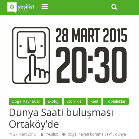
Doğal Kaynaklar
Ekoloji
Etkinlikler
Kent
Topluluklar
Dünya Saati buluşması
Ortaköy’de
,
27 Mart 2015
Yeşilist
doğal hayatı koruma vakfı
dünya