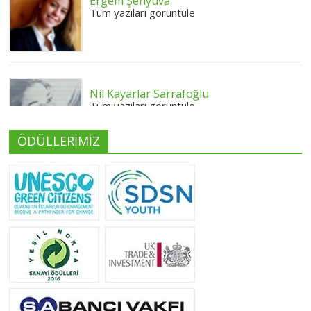
Ergem Şenyuva
Tüm yazıları görüntüle
Nil Kayarlar Sarrafoğlu
Tüm yazıları görüntüle
ÖDÜLLERİMİZ
Yeliz Yılmaz
Tüm yazıları görüntüle
Neslihan Edeş
Tüm yazıları görüntüle