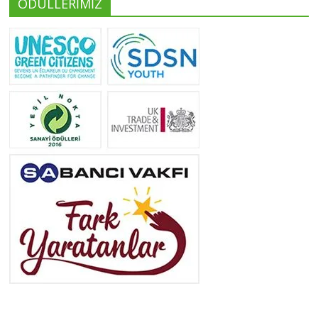
ÖDÜLLERİMİZ
Yeliz Yılmaz
Tüm yazıları görüntüle
Neslihan Edeş
Tüm yazıları görüntüle
Yeşilist
Tüm yazıları görüntüle