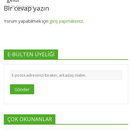
Bir cevap yazın
25 Ocak 2024
Yorum yapabilmek için
giriş yapmalısınız
.
E-BÜLTEN ÜYELİĞİ
Gönder
ÇOK OKUNANLAR