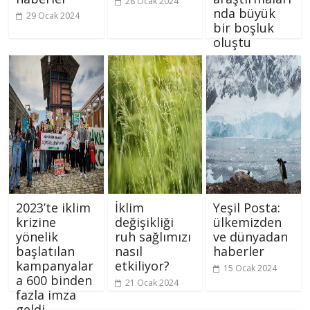
28 Ocak 2024
nda büyük
29 Ocak 2024
bir boşluk
oluştu
26 Ocak 2024
2023’te iklim
İklim
Yeşil Posta:
krizine
değişikliği
ülkemizden
yönelik
ruh sağlımızı
ve dünyadan
başlatılan
nasıl
haberler
kampanyalar
etkiliyor?
15 Ocak 2024
a 600 binden
21 Ocak 2024
fazla imza
geldi