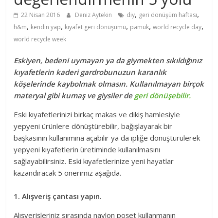
,
,
22 Nisan 2016
Deniz Aytekin
diy
geri dönüşüm haftası
,
,
,
,
,
h&m
kendin yap
kıyafet geri dönüşümü
pamuk
world recycle day
world recycle week
Eskiyen, bedeni uymayan ya da giymekten sıkıldığınız
kıyafetlerin kaderi gardrobunuzun karanlık
köşelerinde kaybolmak olmasın. Kullanılmayan birçok
materyal gibi kumaş ve giysiler de
geri dönüşebilir.
Eski kıyafetlerinizi birkaç makas ve dikiş hamlesiyle
yepyeni ürünlere dönüştürebilir, bağışlayarak bir
başkasının kullanımına açabilir ya da ipliğe dönüştürülerek
yepyeni kıyafetlerin üretiminde kullanılmasını
sağlayabilirsiniz. Eski kıyafetlerinize yeni hayatlar
kazandıracak 5 önerimiz aşağıda.
1. Alışveriş çantası yapın.
Alışverişleriniz sırasında naylon poşet kullanmanın