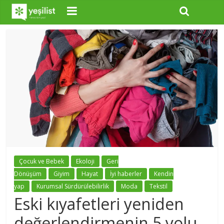
Çocuk ve Bebek
Ekoloji
Geri
Dönüşüm
Giyim
Hayat
İyi haberler
Kendin
yap
Kurumsal Sürdürülebilirlik
Moda
Tekstil
Eski kıyafetleri yeniden
değerlendirmenin 5 yolu