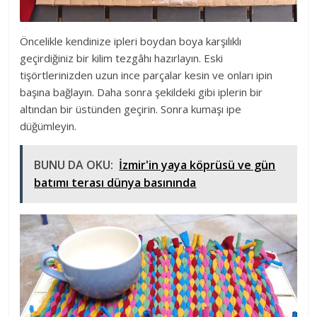
Öncelikle kendinize ipleri boydan boya karşılıklı
geçirdiğiniz bir kilim tezgâhı hazırlayın. Eski
tişörtlerinizden uzun ince parçalar kesin ve onları ipin
başına bağlayın. Daha sonra şekildeki gibi iplerin bir
altından bir üstünden geçirin. Sonra kumaşı ipe
düğümleyin.
BUNU DA OKU:
İzmir'in yaya köprüsü ve gün
batımı terası dünya basınında