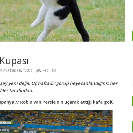
 Kupası
,
,
,
,
dünya kupası
futbol
gif
kedi
lol
ey yeni değil. Üç haftadır görüp heyecanlandığınız her
iler tarafından.
panya // Robin van Persie’nin uçarak attığı kafa golü