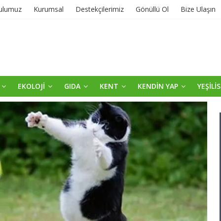
ulumuz
Kurumsal
Destekçilerimiz
Gönüllü Ol
Bize Ulaşın
EKOLOJİ
GIDA
KENT
KENDİN YAP
YEŞİLİ