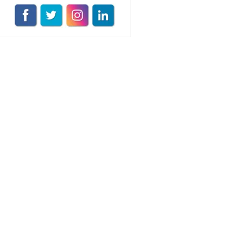
Müge Suyolcu
Tüm yazıları görüntüle
Naz Kural
Tüm yazıları görüntüle
Sezin İlbasmış
Tüm yazıları görüntüle
Esra Gürses
Tüm yazıları görüntüle