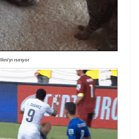
ini’yi ısırıyor