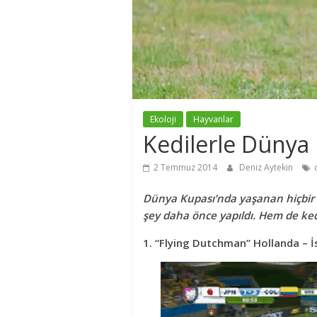
Ekoloji
Hayvanlar
Kedilerle Dünya
2 Temmuz 2014
Deniz Aytekin
Dünya Kupası’nda yaşanan hiçbir ş
şey daha önce yapıldı. Hem de ked
1. “Flying Dutchman” Hollanda – İs