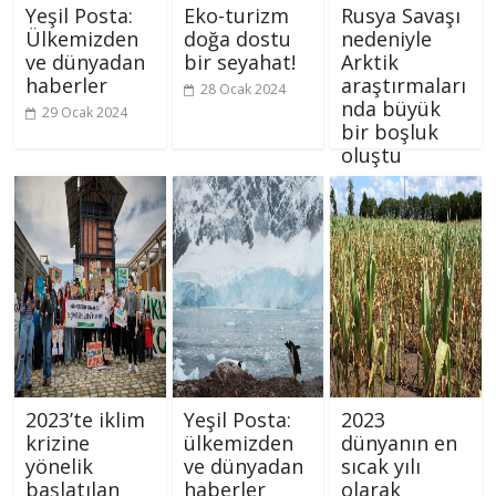
Yeşil Posta:
Eko-turizm
Rusya Savaşı
Ülkemizden
doğa dostu
nedeniyle
ve dünyadan
bir seyahat!
Arktik
haberler
araştırmaları
28 Ocak 2024
nda büyük
29 Ocak 2024
bir boşluk
oluştu
26 Ocak 2024
2023’te iklim
Yeşil Posta:
2023
krizine
ülkemizden
dünyanın en
yönelik
ve dünyadan
sıcak yılı
başlatılan
haberler
olarak