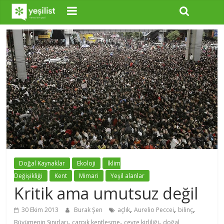
Doğal Kaynaklar
Ekoloji
İklim
Değişikliği
Kent
Mimari
Yeşil alanlar
Kritik ama umutsuz değil
,
,
,
30 Ekim 2013
Burak Şen
açlık
Aurelio Peccei
bilinç
,
,
,
Büyümenin Sınırları
çarpık kentleşme
çevre kirliliği
doğal