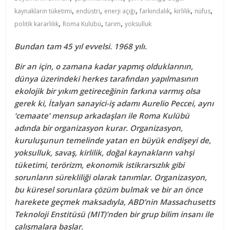
,
,
,
,
,
,
kaynakların tüketimi
endüstri
enerji açığı
farkındalık
kirlilik
nüfus
,
,
,
politik kararlılık
Roma Kulübü
tarım
yoksulluk
Bundan tam 45 yıl evvelsi. 1968 yılı.
Bir an için, o zamana kadar yapmış olduklarının,
dünya üzerindeki herkes tarafından yapılmasının
ekolojik bir yıkım getireceğinin farkına varmış olsa
gerek ki, İtalyan sanayici-iş adamı Aurelio Peccei, aynı
‘cemaate’ mensup arkadaşları ile Roma Kulübü
adında bir organizasyon kurar. Organizasyon,
kuruluşunun temelinde yatan en büyük endişeyi de,
yoksulluk, savaş, kirlilik, doğal kaynakların vahşi
tüketimi, terörizm, ekonomik istikrarsızlık gibi
sorunların sürekliliği olarak tanımlar. Organizasyon,
bu küresel sorunlara çözüm bulmak ve bir an önce
harekete geçmek maksadıyla, ABD’nin Massachusetts
Teknoloji Enstitüsü (MIT)’nden bir grup bilim insanı ile
çalışmalara başlar.