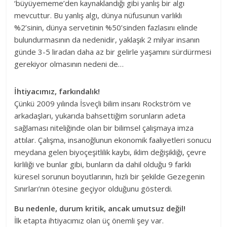
‘büyüyememe’den kaynaklandığı gibi yanlış bir algı
mevcuttur. Bu yanlış algı, dünya nüfusunun varlıklı
%2’sinin, dünya servetinin %50’sinden fazlasını elinde
bulundurmasının da nedenidir, yaklaşık 2 milyar insanın
günde 3-5 liradan daha az bir gelirle yaşamını sürdürmesi
gerekiyor olmasının nedeni de…
İhtiyacımız, farkındalık!
Çünkü 2009 yılında İsveçli bilim insanı Rockström ve
arkadaşları, yukarıda bahsettiğim sorunların adeta
sağlaması niteliğinde olan bir bilimsel çalışmaya imza
attılar. Çalışma, insanoğlunun ekonomik faaliyetleri sonucu
meydana gelen biyoçeşitlilik kaybı, iklim değişikliği, çevre
kirliliği ve bunlar gibi, bunların da dahil olduğu 9 farklı
küresel sorunun boyutlarının, hızlı bir şekilde Gezegenin
Sınırları’nın ötesine geçiyor olduğunu gösterdi.
Bu nedenle, durum kritik, ancak umutsuz değil!
İlk etapta ihtiyacımız olan üç önemli şey var.