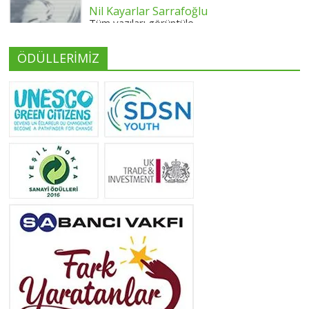
Nil Kayarlar Sarrafoğlu
Tüm yazıları görüntüle
ÖDÜLLERİMİZ
Yeliz Yılmaz
Tüm yazıları görüntüle
Neslihan Edeş
Tüm yazıları görüntüle
Yeşilist