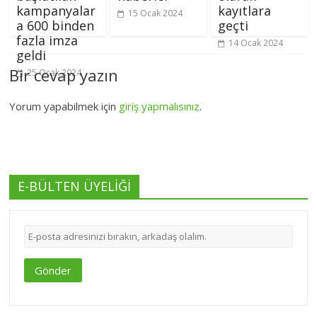
kampanyalar
kayıtlara
15 Ocak 2024
a 600 binden
geçti
fazla imza
14 Ocak 2024
geldi
Bir cevap yazın
25 Ocak 2024
Yorum yapabilmek için
giriş yapmalısınız
.
E-BÜLTEN ÜYELİĞİ
Gönder