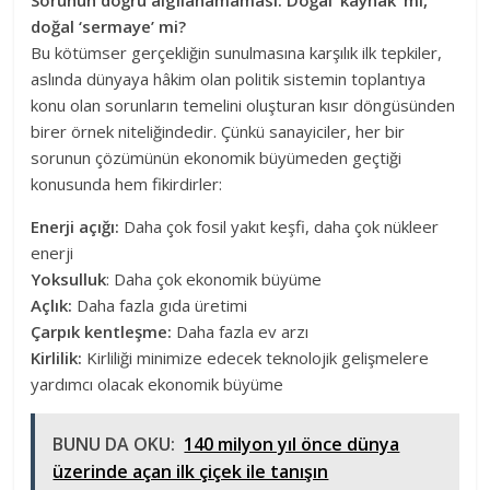
Sorunun doğru algılanamaması: Doğal ‘kaynak’ mı,
doğal ‘sermaye’ mi?
Bu kötümser gerçekliğin sunulmasına karşılık ilk tepkiler,
aslında dünyaya hâkim olan politik sistemin toplantıya
konu olan sorunların temelini oluşturan kısır döngüsünden
birer örnek niteliğindedir. Çünkü sanayiciler, her bir
sorunun çözümünün ekonomik büyümeden geçtiği
konusunda hem fikirdirler:
Enerji açığı:
Daha çok fosil yakıt keşfi, daha çok nükleer
enerji
Yoksulluk
: Daha çok ekonomik büyüme
Açlık:
Daha fazla gıda üretimi
Çarpık kentleşme:
Daha fazla ev arzı
Kirlilik:
Kirliliği minimize edecek teknolojik gelişmelere
yardımcı olacak ekonomik büyüme
BUNU DA OKU:
140 milyon yıl önce dünya
üzerinde açan ilk çiçek ile tanışın