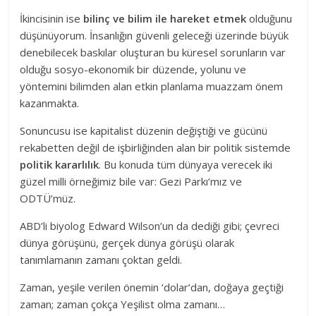
İkincisinin ise
bilinç ve bilim ile hareket etmek
olduğunu
düşünüyorum. İnsanlığın güvenli geleceği üzerinde büyük
denebilecek baskılar oluşturan bu küresel sorunların var
olduğu sosyo-ekonomik bir düzende, yolunu ve
yöntemini bilimden alan etkin planlama muazzam önem
kazanmakta.
Sonuncusu ise kapitalist düzenin değiştiği ve gücünü
rekabetten değil de işbirliğinden alan bir politik sistemde
politik kararlılık
. Bu konuda tüm dünyaya verecek iki
güzel milli örneğimiz bile var: Gezi Parkı’mız ve
ODTÜ’müz.
ABD’li biyolog Edward Wilson’un da dediği gibi; çevreci
dünya görüşünü, gerçek dünya görüşü olarak
tanımlamanın zamanı çoktan geldi.
Zaman, yeşile verilen önemin ‘dolar’dan, doğaya geçtiği
zaman; zaman çokça Yeşilist olma zamanı…