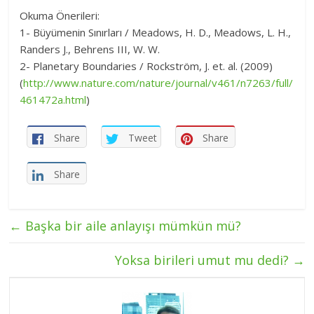
Okuma Önerileri:
1- Büyümenin Sınırları / Meadows, H. D., Meadows, L. H.,
Randers J., Behrens III, W. W.
2- Planetary Boundaries / Rockström, J. et. al. (2009)
(
http://www.nature.com/nature/journal/v461/n7263/full/
461472a.html
)
Share
Tweet
Share
Share
←
Başka bir aile anlayışı mümkün mü?
Yoksa birileri umut mu dedi?
→