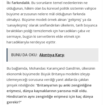
İlki
f
arkındalık
. Bu sorunların temel nedenlerinin ne
olduğunun, hâkim olan bu küresel politik sistemin vahşice
büyüme arzusunun nelere mâl olduğunun farkında
olmalıyız. Büyüme modeli örnek alınan ‘gelişmiş’ ya da
‘sanayileşmiş’ olarak sınıflandırılan ülkelerin, tarih boyunca
bıraktıkları pisliği temizlemek için harcadıkları çaba ve
sermaye, bugün ki servetlerini elde etmek için
harcadıklarıyla nerdeyse eşittir.
BUNU DA OKU:
Akıntıya Karşı
Bu bağlamda, Mohandas Karamçand Gandi’nin, ülkesinin
ekonomik büyümede Büyük Britanya modelini izleyip
izlemeyeceği sorusuna verdiği yanıt akıllarda çakılan
şimşek niteliğinde: “
Britanya’nın şu anki zenginliğine
erişmesi, dünya kaynaklarının yarısına mâl oldu.
Hindistan’ın aynı zenginliğe erişmesi için kaç dünya
gerekir?
”