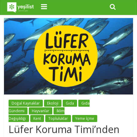
Doğal Kaynaklar
Ekoloji
Gıda
Gıda
Gündemi
Hayvanlar
İklim
Değişikliği
Kent
Topluluklar
Yeme İçme
Lüfer Koruma Timi’nden