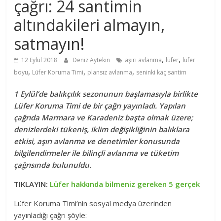
çağrı: 24 santimin
altındakileri almayın,
satmayın!
,
,
12 Eylül 2018
Deniz Aytekin
aşırı avlanma
lüfer
lüfer
,
,
,
boyu
Lüfer Koruma Timi
plansız avlanma
seninki kaç santim
1 Eylül’de balıkçılık sezonunun başlamasıyla birlikte
Lüfer Koruma Timi de bir çağrı yayınladı. Yapılan
çağrıda Marmara ve Karadeniz başta olmak üzere;
denizlerdeki tükeniş, iklim değişikliğinin balıklara
etkisi, aşırı avlanma ve denetimler konusunda
bilgilendirmeler ile bilinçli avlanma ve tüketim
çağrısında bulunuldu.
TIKLAYIN:
Lüfer hakkında bilmeniz gereken 5 gerçek
Lüfer Koruma Timi’nin sosyal medya üzerinden
yayınladığı çağrı şöyle: