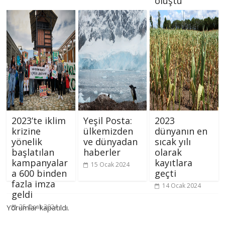
oluştu
26 Ocak 2024
2023’te iklim
Yeşil Posta:
2023
krizine
ülkemizden
dünyanın en
yönelik
ve dünyadan
sıcak yılı
başlatılan
haberler
olarak
kampanyalar
kayıtlara
15 Ocak 2024
a 600 binden
geçti
fazla imza
14 Ocak 2024
geldi
Yorumlar kapatıldı.
25 Ocak 2024