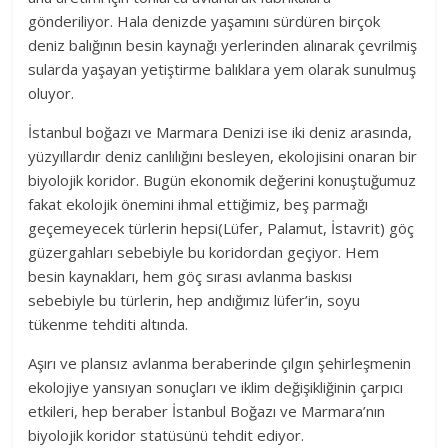
gönderiliyor. Hala denizde yaşamını sürdüren birçok
deniz balığının besin kaynağı yerlerinden alınarak çevrilmiş
sularda yaşayan yetiştirme balıklara yem olarak sunulmuş
oluyor.
İstanbul boğazı ve Marmara Denizi ise iki deniz arasında,
yüzyıllardır deniz canlılığını besleyen, ekolojisini onaran bir
biyolojik koridor. Bugün ekonomik değerini konuştuğumuz
fakat ekolojik önemini ihmal ettiğimiz, beş parmağı
geçemeyecek türlerin hepsi(Lüfer, Palamut, İstavrit) göç
güzergahları sebebiyle bu koridordan geçiyor. Hem
besin kaynakları, hem göç sırası avlanma baskısı
sebebiyle bu türlerin, hep andığımız lüfer’in, soyu
tükenme tehditi altında.
Aşırı ve plansız avlanma beraberinde çılgın şehirleşmenin
ekolojiye yansıyan sonuçları ve iklim değişikliğinin çarpıcı
etkileri, hep beraber İstanbul Boğazı ve Marmara’nın
biyolojik koridor statüsünü tehdit ediyor.