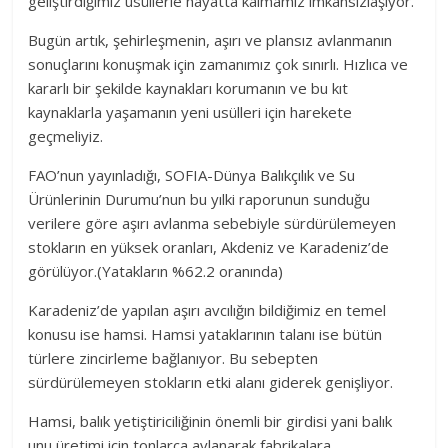
geliştirdiğimiz usüllerle hayatta kalmamız imkansızlaşıyor.
Bugün artık, şehirleşmenin, aşırı ve plansız avlanmanın
sonuçlarını konuşmak için zamanımız çok sınırlı. Hızlıca ve
kararlı bir şekilde kaynakları korumanın ve bu kıt
kaynaklarla yaşamanın yeni usülleri için harekete
geçmeliyiz.
FAO’nun yayınladığı, SOFIA-Dünya Balıkçılık ve Su
Ürünlerinin Durumu’nun bu yılki raporunun sunduğu
verilere göre aşırı avlanma sebebiyle sürdürülemeyen
stokların en yüksek oranları, Akdeniz ve Karadeniz’de
görülüyor.(Yatakların %62.2 oranında)
Karadeniz’de yapılan aşırı avcılığın bildiğimiz en temel
konusu ise hamsi. Hamsi yataklarının talanı ise bütün
türlere zincirleme bağlanıyor. Bu sebepten
sürdürülemeyen stokların etki alanı giderek genişliyor.
Hamsi, balık yetiştiriciliğinin önemli bir girdisi yani balık
unu üretimi için tonlarca avlanarak fabrikalara