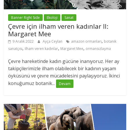
Banner Right Side
Ekoloji
Sanat
Çevre için ilham veren kadınlar II:
Margaret Mee
,
9 Aralık 2022
Ayça Ceylan
amazon ormanları
botanik
,
,
,
sanatçısı
ilham veren kadınlar
Margaret Mee
ormansızlaşma
Çevre hareketinde kadın gücüne inanıyoruz. Her ay
takipçilerimizle ilham olabilecek bir kadının yaşam
öyküsünü ve çevre mücadelesini paylaşıyoruz. İkinci
konuğumuz botanik...
Devam