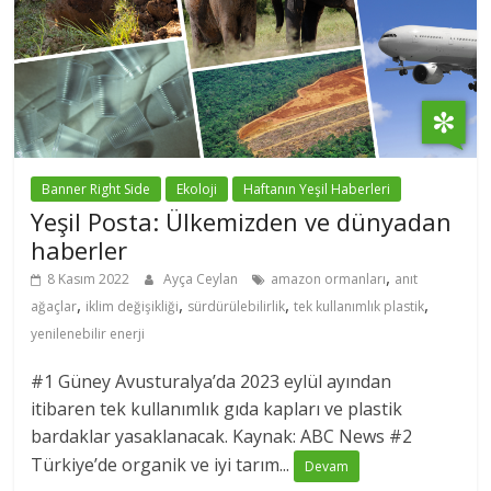
Banner Right Side
Ekoloji
Haftanın Yeşil Haberleri
Yeşil Posta: Ülkemizden ve dünyadan
haberler
,
8 Kasım 2022
Ayça Ceylan
amazon ormanları
anıt
,
,
,
,
ağaçlar
iklim değişikliği
sürdürülebilirlik
tek kullanımlık plastik
yenilenebilir enerji
#1 Güney Avusturalya’da 2023 eylül ayından
itibaren tek kullanımlık gıda kapları ve plastik
bardaklar yasaklanacak. Kaynak: ABC News #2
Türkiye’de organik ve iyi tarım...
Devam