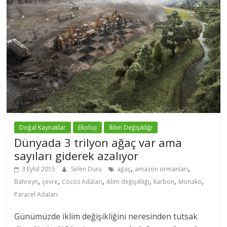
Doğal Kaynaklar
Ekoloji
İklim Değişikliği
Dünyada 3 trilyon ağaç var ama
sayıları giderek azalıyor
,
,
3 Eylül 2015
Selen Duru
ağaç
amazon ormanları
,
,
,
,
,
,
Bahreyn
çevre
Cocos Adaları
iklim değişikliği
karbon
Monako
Paracel Adaları
Günümüzde iklim değişikliğini neresinden tutsak