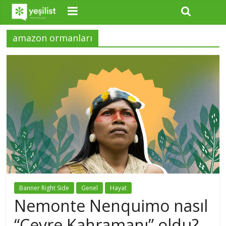
amazon ormanları
Banner Right Side
Genel
Hayat
Nemonte Nenquimo nasıl
“Çevre Kahramanı” oldu?