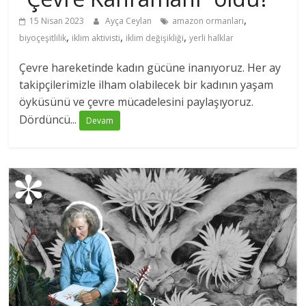
,
15 Nisan 2023
Ayça Ceylan
amazon ormanları
,
,
,
biyoçeşitlilik
iklim aktivisti
iklim değişikliği
yerli halklar
Çevre hareketinde kadın gücüne inanıyoruz. Her ay
takipçilerimizle ilham olabilecek bir kadının yaşam
öyküsünü ve çevre mücadelesini paylaşıyoruz.
Dördüncü...
Devam