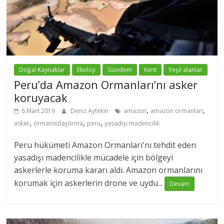
Doğal Kaynaklar
Ekoloji
Gündem
Kent
Yeşil alanlar
Peru’da Amazon Ormanları’nı asker
koruyacak
,
,
6 Mart 2019
Deniz Aytekin
amazon
amazon ormanları
,
,
,
asker
ormansızlaştırma
peru
yasadışı madencilik
Peru hükümeti Amazon Ormanları'nı tehdit eden
yasadışı madencilikle mücadele için bölgeyi
askerlerle koruma kararı aldı. Amazon ormanlarını
korumak için askerlerin drone ve uydu...
Devam