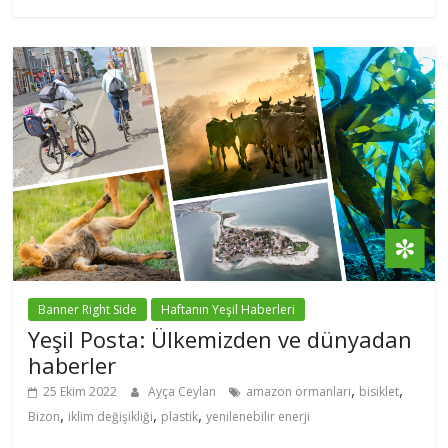
Banner Right Side
Haftanın Yeşil Haberleri
Yeşil Posta: Ülkemizden ve dünyadan
haberler
,
,
25 Ekim 2022
Ayça Ceylan
amazon ormanları
bisiklet
,
,
,
Bizon
iklim değişikliği
plastik
yenilenebilir enerji