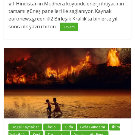
#1 Hindistan’ın Modhera köyünde enerji ihtiyacının
tamamı güneş panelleri ile sağlanıyor. Kaynak:
euronews.green #2 Birleşik Krallık’ta binlerce yıl
sonra ilk yavru bizon...
Devam
Doğal Kaynaklar
Ekoloji
Gıda
Gıda Gündemi
İklim
Değişikliği
Kent
Topluluklar
Yenilenebilir Enerji