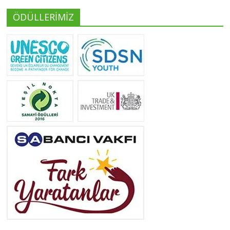
ÖDÜLLERİMİZ
Yeliz Yılmaz
Tüm yazıları görüntüle
Neslihan Edeş
Tüm yazıları görüntüle
Yeşilist
Tüm yazıları görüntüle