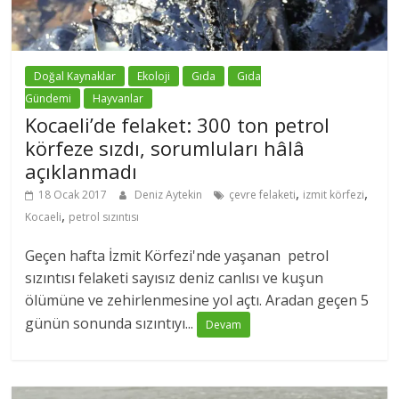
Doğal Kaynaklar
Ekoloji
Gıda
Gıda
Gündemi
Hayvanlar
Kocaeli’de felaket: 300 ton petrol
körfeze sızdı, sorumluları hâlâ
açıklanmadı
,
,
18 Ocak 2017
Deniz Aytekin
çevre felaketi
izmit körfezi
,
Kocaeli
petrol sızıntısı
Geçen hafta İzmit Körfezi'nde yaşanan petrol
sızıntısı felaketi sayısız deniz canlısı ve kuşun
ölümüne ve zehirlenmesine yol açtı. Aradan geçen 5
günün sonunda sızıntıyı...
Devam