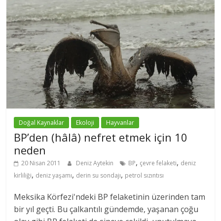
Doğal Kaynaklar
Ekoloji
Hayvanlar
BP’den (hâlâ) nefret etmek için 10
neden
,
,
20 Nisan 2011
Deniz Aytekin
BP
çevre felaketi
deniz
,
,
,
kirliliği
deniz yaşamı
derin su sondajı
petrol sızıntısı
Meksika Körfezi'ndeki BP felaketinin üzerinden tam
bir yıl geçti. Bu çalkantılı gündemde, yaşanan çoğu