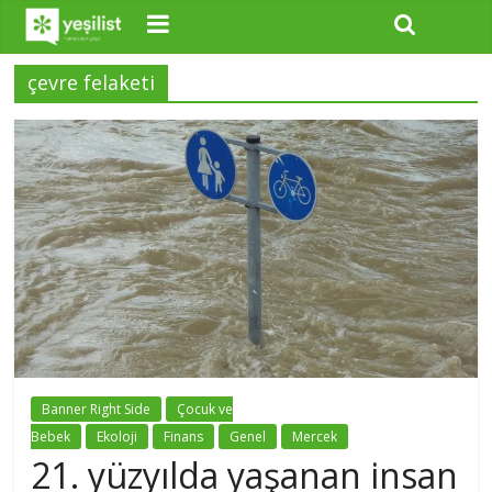
çevre felaketi
Banner Right Side
Çocuk ve
Bebek
Ekoloji
Finans
Genel
Mercek
21. yüzyılda yaşanan insan