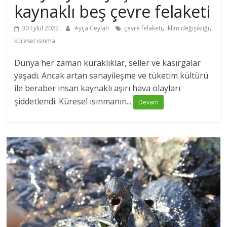
kaynaklı beş çevre felaketi
,
,
30 Eylül 2022
Ayça Ceylan
çevre felaketi
iklim değişikliği
küresel ısınma
Dünya her zaman kuraklıklar, seller ve kasırgalar
yaşadı. Ancak artan sanayileşme ve tüketim kültürü
ile beraber insan kaynaklı aşırı hava olayları
şiddetlendi. Küresel ısınmanın...
Devam