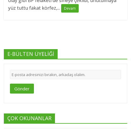
olay gibi BP felaketi de sineye çekildi, unutulmaya
yüz tuttu fakat körfez,...
Devam
E-BÜLTEN ÜYELİĞİ
Gönder
ÇOK OKUNANLAR