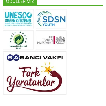
ÖDÜLLERİMİZ
Yeliz Yılmaz
Tüm yazıları görüntüle
Neslihan Edeş
Tüm yazıları görüntüle
Yeşilist
Tüm yazıları görüntüle