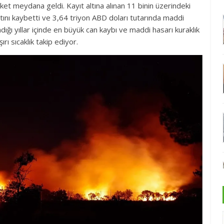
aket meydana geldi. Kayıt altına alınan 11 binin üzerindeki
atını kaybetti ve 3,64 triyon ABD doları tutarında maddi
ğı yıllar içinde en büyük can kaybı ve maddi hasarı kuraklık
ırı sıcaklık takip ediyor.