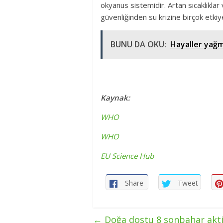
okyanus sistemidir. Artan sıcaklıkla
güvenliğinden su krizine birçok etkiye
BUNU DA OKU:
Hayaller yağm
Kaynak:
WHO
WHO
EU Science Hub
Share
Tweet
←
Doğa dostu 8 sonbahar akti