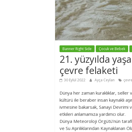
Banner Right Side
Çocuk ve Bebek
21. yüzyılda yaş
çevre felaketi
30 Eylül 2022
Ayça Ceylan
çevre
Dünya her zaman kuraklıklar, seller 
kültürü ile beraber insan kaynaklı aşı
ivmesine bakarsak, Sanayi Devrimi ve s
etkileri anlamamıza yardımcı olur.
Dünya Meteoroloji Örgütü’nün tarafı
ve Su Aşırılıklarından Kaynaklanan Ö