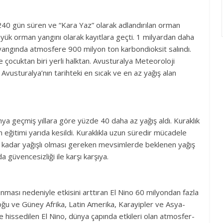
 240 gün süren ve “Kara Yaz” olarak adlandırılan orman
üyük orman yangını olarak kayıtlara geçti. 1 milyardan daha
angında atmosfere 900 milyon ton karbondioksit salındı.
çocuktan biri yerli halktan. Avusturalya Meteoroloji
vusturalya’nın tarihteki en sıcak ve en az yağış alan
ya geçmiş yıllara göre yüzde 40 daha az yağış aldı. Kuraklık
 eğitimi yarıda kesildi. Kuraklıkla uzun süredir mücadele
kadar yağışlı olması gereken mevsimlerde beklenen yağış
 güvencesizliği ile karşı karşıya.
ınması nedeniyle etkisini arttıran El Nino 60 milyondan fazla
oğu ve Güney Afrika, Latin Amerika, Karayipler ve Asya-
e hissedilen El Nino, dünya çapında etkileri olan atmosfer-