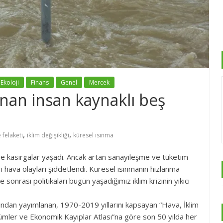
Ekoloji
Finans
Genel
Mercek
anan insan kaynaklı beş
,
,
 felaketi
iklim değişikliği
küresel ısınma
ve kasırgalar yaşadı. Ancak artan sanayileşme ve tüketim
rı hava olayları şiddetlendi. Küresel ısınmanın hızlanma
onrası politikaları bugün yaşadığımız iklim krizinin yıkıcı
ndan yayımlanan, 1970-2019 yıllarını kapsayan “Hava, İklim
lümler ve Ekonomik Kayıplar Atlası”na göre son 50 yılda her