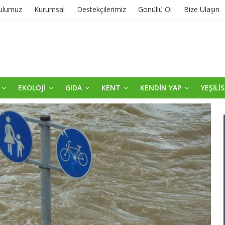
ulumuz
Kurumsal
Destekçilerimiz
Gönüllü Ol
Bize Ulaşın
EKOLOJİ
GIDA
KENT
KENDİN YAP
YEŞİLİ