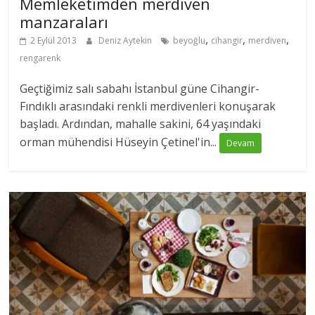
Memleketimden merdiven
manzaraları
,
,
,
2 Eylül 2013
Deniz Aytekin
beyoğlu
cihangir
merdiven
rengarenk
Geçtiğimiz salı sabahı İstanbul güne Cihangir-
Fındıklı arasındaki renkli merdivenleri konuşarak
başladı. Ardından, mahalle sakini, 64 yaşındaki
orman mühendisi Hüseyin Çetinel'in...
Devam