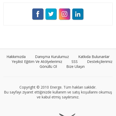
Pınar Demirkan
Tüm yazıları görüntüle
Umut Cantörü
Tüm yazıları görüntüle
Hakkımızda
Danışma Kurulumuz
Katkıda Bulunanlar
Yeşilist Eğitim Ve Atölyelerimiz
SSS
Destekçilerimiz
Gönüllü Ol
Bize Ulaşın
VEGG İstanbul
Tüm yazıları görüntüle
Copyright © 2010 Energe. Tüm hakları saklıdır.
Bu sayfayı ziyaret ettiğinizde kullanım ve satış koşullarını okumuş
ve kabul etmiş sayılırsınız.
Müge Suyolcu
Tüm yazıları görüntüle