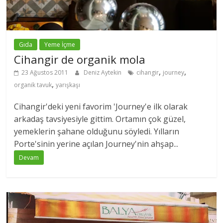
Gıda
Yeme İçme
Cihangir de organik mola
,
,
23 Ağustos 2011
Deniz Aytekin
cihangir
journey
,
organik tavuk
yarışkaşı
Cihangir'deki yeni favorim 'Journey'e ilk olarak
arkadaş tavsiyesiyle gittim. Ortamın çok güzel,
yemeklerin şahane olduğunu söyledi. Yılların
Porte'sinin yerine açılan Journey'nin ahşap...
Devam