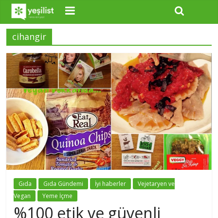
cihangir
Gıda
Gıda Gündemi
İyi haberler
Vejetaryen ve
Vegan
Yeme İçme
%100 etik ve güvenli