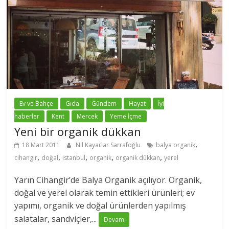
Ev ve Bahçe
Gıda
Gündem
Hayat
İyi
haberler
Kent
Mercek
Yeme İçme
Yeni bir organik dükkan
,
18 Mart 2011
Nil Kayarlar Sarrafoğlu
balya organik
,
,
,
,
,
cihangir
doğal
istanbul
organik
organik dükkan
yerel
Yarın Cihangir’de Balya Organik açılıyor. Organik,
doğal ve yerel olarak temin ettikleri ürünleri; ev
yapımı, organik ve doğal ürünlerden yapılmış
salatalar, sandviçler,...
Devam