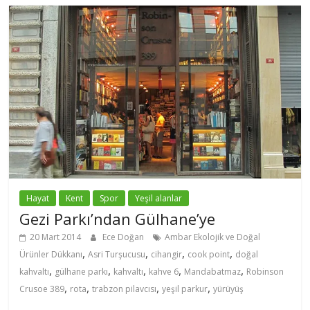
Hayat
Kent
Spor
Yeşil alanlar
Gezi Parkı’ndan Gülhane’ye
20 Mart 2014
Ece Doğan
Ambar Ekolojik ve Doğal
,
,
,
,
Ürünler Dükkanı
Asri Turşucusu
cihangir
cook point
doğal
,
,
,
,
,
kahvaltı
gülhane parkı
kahvaltı
kahve 6
Mandabatmaz
Robinson
,
,
,
,
Crusoe 389
rota
trabzon pilavcısı
yeşil parkur
yürüyüş