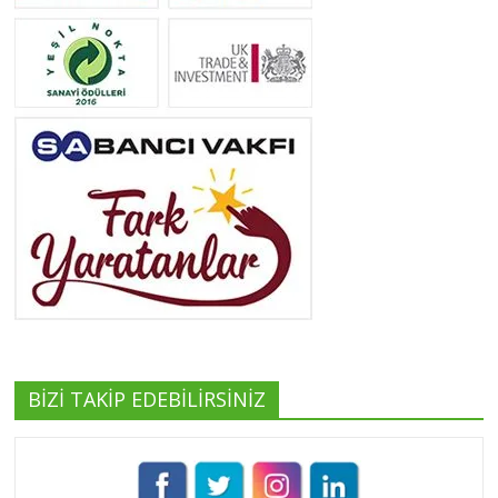
Neslihan Edeş
Tüm yazıları görüntüle
Yeşilist
Tüm yazıları görüntüle
BİZİ TAKİP EDEBİLİRSİNİZ
Pınar Demirkan
Tüm yazıları görüntüle