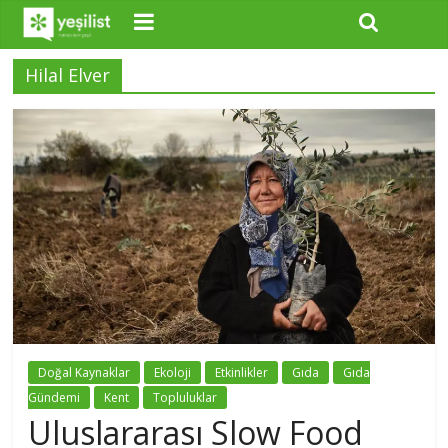
Hilal Elver
Doğal Kaynaklar
Ekoloji
Etkinlikler
Gıda
Gıda
Gündemi
Kent
Topluluklar
Uluslararası Slow Food