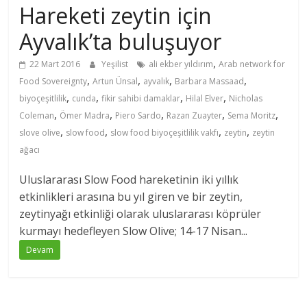
Hareketi zeytin için
Ayvalık’ta buluşuyor
,
22 Mart 2016
Yeşilist
ali ekber yıldırım
Arab network for
,
,
,
,
Food Sovereignty
Artun Ünsal
ayvalık
Barbara Massaad
,
,
,
,
biyoçeşitlilik
cunda
fikir sahibi damaklar
Hilal Elver
Nicholas
,
,
,
,
,
Coleman
Ömer Madra
Piero Sardo
Razan Zuayter
Sema Moritz
,
,
,
,
slove olive
slow food
slow food biyoçeşitlilik vakfı
zeytin
zeytin
ağacı
Uluslararası Slow Food hareketinin iki yıllık
etkinlikleri arasına bu yıl giren ve bir zeytin,
zeytinyağı etkinliği olarak uluslararası köprüler
kurmayı hedefleyen Slow Olive; 14-17 Nisan...
Devam