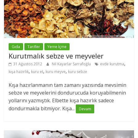
Gıda
Tarifler
Yeme İçme
Kurutmalık sebze ve meyveler
,
31 Ağustos 2012
Nil Kayarlar Sarrafoğlu
evde kurutma
,
,
,
kışa hazırlık
kuru et
kuru meyve
kuru sebze
Kışa hazırlanmanın tam zamanı yazısında mevsimin
sebze ve meyvelerini dondurucuda koruyabilmenin
yollarını yazmıştık. Elbette kışa hazırlık sadece
dondurmakla bitmiyor. Kışa...
Devam