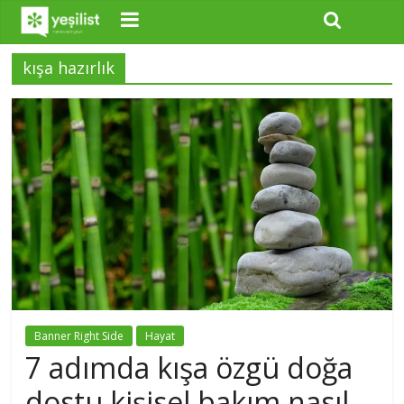
kışa hazırlık
Banner Right Side
Hayat
7 adımda kışa özgü doğa
dostu kişisel bakım nasıl