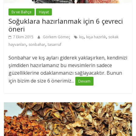
Ev ve Bahçe
Hayat
Soğuklara hazırlanmak için 6 çevreci
öneri
,
,
7 Ekim 2015
Görkem Gömeç
kış
kışa hazırlık
sokak
,
,
hayvanları
sonbahar
tasarruf
Sonbahar ve kış ayları giderek yaklaşırken, kendinizi
şimdiden hazırlamanız bu mevsimlerin sadece
güzelliklerine odaklanmanızı sağlayacaktır. Bunun
için bizim de size 6 önerimiz...
Devam