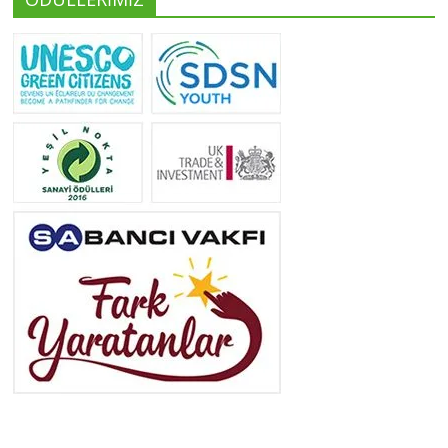
Yeliz Yılmaz
Tüm yazıları görüntüle
Neslihan Edeş
Tüm yazıları görüntüle
Yeşilist
Tüm yazıları görüntüle