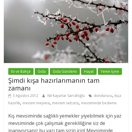
Ev ve Bahçe
Gıda
Gıda Gündemi
Hayat
Yeme İçme
Şimdi kışa hazırlanmanın tam
zamanı
,
3 Ağustos 2012
Nil Kayarlar Sarrafoğlu
dondurucu
kışa
,
,
,
hazırlık
mevsim meyvesi
mevsim sebzesi
mevsiminde besleme
Kış mevsiminde sağlıklı yemekler yiyebilmek için yaz
mevsiminde çok çalışmak gerekliliğine siz de
inanıyorsanız bu yazı tam sizin için! Mevsiminde