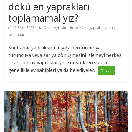
dökülen yaprakları
toplamamalıyız?
,
,
12 Ekim 2023
Deniz Aytekin
dökülen yapraklar
malç
sonbahar
Sonbahar yapraklarının yeşilden kırmızıya,
turuncuya veya sarıya dönüşmesini izlemeyi herkes
sever, ancak yapraklar yere düştükten sonra
genellikle ev sahipleri ya da belediyeler...
Devam