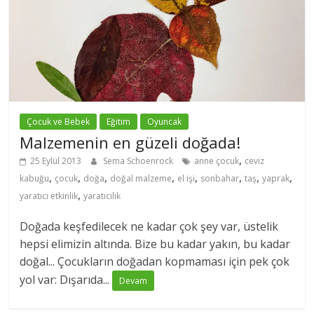
Çocuk ve Bebek
Eğitim
Oyuncak
Malzemenin en güzeli doğada!
,
25 Eylül 2013
Sema Schoenrock
anne çocuk
ceviz
,
,
,
,
,
,
,
,
kabuğu
çocuk
doğa
doğal malzeme
el işi
sonbahar
taş
yaprak
,
yaratıcı etkinlik
yaratıcılık
Doğada keşfedilecek ne kadar çok şey var, üstelik
hepsi elimizin altında. Bize bu kadar yakın, bu kadar
doğal... Çocukların doğadan kopmaması için pek çok
yol var: Dışarıda...
Devam