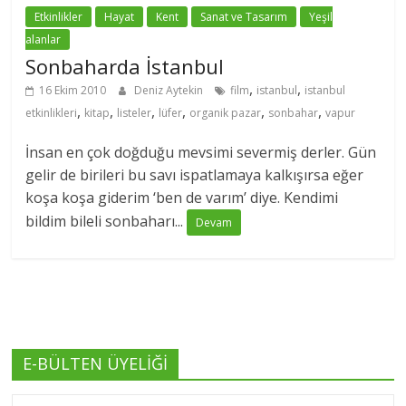
Etkinlikler
Hayat
Kent
Sanat ve Tasarım
Yeşil
alanlar
Sonbaharda İstanbul
,
,
16 Ekim 2010
Deniz Aytekin
film
istanbul
istanbul
,
,
,
,
,
,
etkinlikleri
kitap
listeler
lüfer
organik pazar
sonbahar
vapur
İnsan en çok doğduğu mevsimi severmiş derler. Gün
gelir de birileri bu savı ispatlamaya kalkışırsa eğer
koşa koşa giderim ‘ben de varım’ diye. Kendimi
bildim bileli sonbaharı...
Devam
E-BÜLTEN ÜYELİĞİ