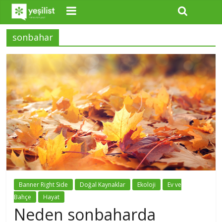
sonbahar
Banner Right Side
Doğal Kaynaklar
Ekoloji
Ev ve
Bahçe
Hayat
Neden sonbaharda