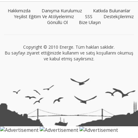
Hakkımızda
Danışma Kurulumuz
Katkıda Bulunanlar
Yeşilist Eğitim Ve Atölyelerimiz
SSS
Destekçilerimiz
Gönüllü Ol
Bize Ulaşın
Müge Suyolcu
Tüm yazıları görüntüle
Copyright © 2010 Energe. Tüm hakları saklıdır.
Bu sayfayı ziyaret ettiğinizde kullanım ve satış koşullarını okumuş
ve kabul etmiş sayılırsınız.
VEGG İstanbul
Tüm yazıları görüntüle
Naz Kural
Tüm yazıları görüntüle