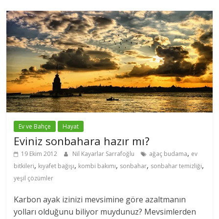
Ev ve Bahçe
Hayat
Eviniz sonbahara hazır mı?
,
19 Ekim 2012
Nil Kayarlar Sarrafoğlu
ağaç budama
ev
,
,
,
,
,
bitkileri
kıyafet bağışı
kombi bakımı
sonbahar
sonbahar temizliği
yeşil çözümler
Karbon ayak izinizi mevsimine göre azaltmanın
yolları olduğunu biliyor muydunuz? Mevsimlerden