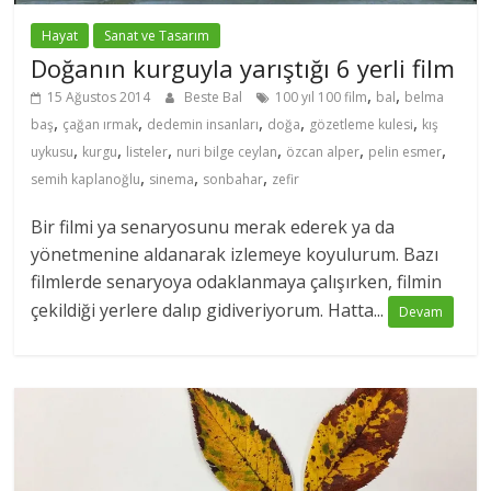
Hayat
Sanat ve Tasarım
Doğanın kurguyla yarıştığı 6 yerli film
,
,
15 Ağustos 2014
Beste Bal
100 yıl 100 film
bal
belma
,
,
,
,
,
baş
çağan ırmak
dedemin insanları
doğa
gözetleme kulesi
kış
,
,
,
,
,
,
uykusu
kurgu
listeler
nuri bilge ceylan
özcan alper
pelin esmer
,
,
,
semih kaplanoğlu
sinema
sonbahar
zefir
Bir filmi ya senaryosunu merak ederek ya da
yönetmenine aldanarak izlemeye koyulurum. Bazı
filmlerde senaryoya odaklanmaya çalışırken, filmin
çekildiği yerlere dalıp gidiveriyorum. Hatta...
Devam