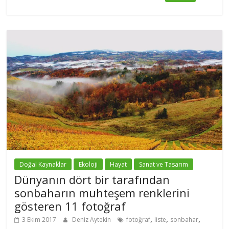
Doğal Kaynaklar
Ekoloji
Hayat
Sanat ve Tasarım
Dünyanın dört bir tarafından
sonbaharın muhteşem renklerini
gösteren 11 fotoğraf
,
,
,
3 Ekim 2017
Deniz Aytekin
fotoğraf
liste
sonbahar