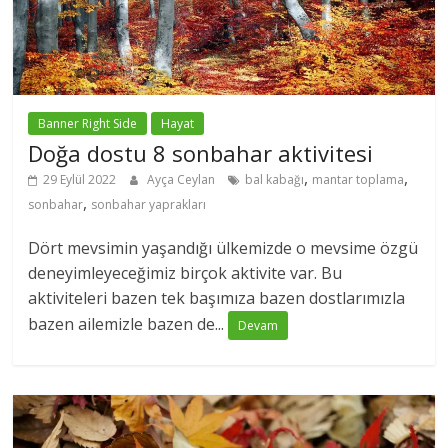
Banner Right Side
Hayat
Doğa dostu 8 sonbahar aktivitesi
,
,
29 Eylül 2022
Ayça Ceylan
bal kabağı
mantar toplama
,
sonbahar
sonbahar yaprakları
Dört mevsimin yaşandığı ülkemizde o mevsime özgü
deneyimleyeceğimiz birçok aktivite var. Bu
aktiviteleri bazen tek başımıza bazen dostlarımızla
bazen ailemizle bazen de...
Devam