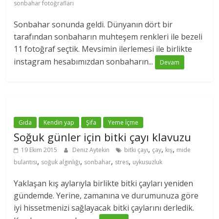
sonbahar fotoğrafları
Sonbahar sonunda geldi. Dünyanın dört bir
tarafından sonbaharın muhteşem renkleri ile bezeli
11 fotoğraf seçtik. Mevsimin ilerlemesi ile birlikte
instagram hesabımızdan sonbaharın...
Devam
Gıda
Kendin yap
Şifa
Yeme İçme
Soğuk günler için bitki çayı klavuzu
,
,
,
19 Ekim 2015
Deniz Aytekin
bitki çayı
çay
kış
mide
,
,
,
,
bulantısı
soğuk algınlığı
sonbahar
stres
uykusuzluk
Yaklaşan kış aylarıyla birlikte bitki çayları yeniden
gündemde. Yerine, zamanına ve durumunuza göre
iyi hissetmenizi sağlayacak bitki çaylarını derledik.