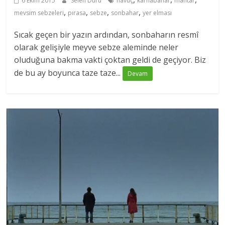
6 Ekim 2015
Selen Duru
havuç
karnabahar
mantar
,
,
,
,
mevsim sebzeleri
pırasa
sebze
sonbahar
yer elması
Sıcak geçen bir yazın ardından, sonbaharın resmî
olarak gelişiyle meyve sebze aleminde neler
oluduğuna bakma vakti çoktan geldi de geçiyor. Biz
de bu ay boyunca taze taze...
Devam