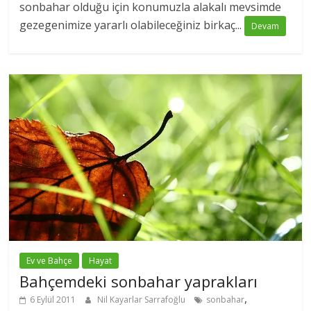
sonbahar olduğu için konumuzla alakalı mevsimde
gezegenimize yararlı olabileceğiniz birkaç...
Devam
Ev ve Bahçe
Hayat
Bahçemdeki sonbahar yaprakları
,
6 Eylül 2011
Nil Kayarlar Sarrafoğlu
sonbahar