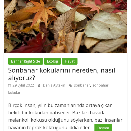
Banner Right Side
Ekoloji
Hayat
Sonbahar kokularını nereden, nasıl
alıyoruz?
,
29 Eylül 2022
Deniz Aytekin
sonbahar
sonbahar
kokuları
Birçok insan, yılın bu zamanlarında ortaya çıkan
belirli bir kokudan bahseder. Bazıları havada
melankoli kokusu olduğunu söylerken, bazı insanlar
havanın toprak koktuğunu iddia eder....
Devam