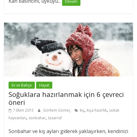
Kan basıncını, uykuyu...
Devam
Ev ve Bahçe
Hayat
Soğuklara hazırlanmak için 6 çevreci
öneri
,
,
7 Ekim 2015
Görkem Gömeç
kış
kışa hazırlık
sokak
,
,
hayvanları
sonbahar
tasarruf
Sonbahar ve kış ayları giderek yaklaşırken, kendinizi