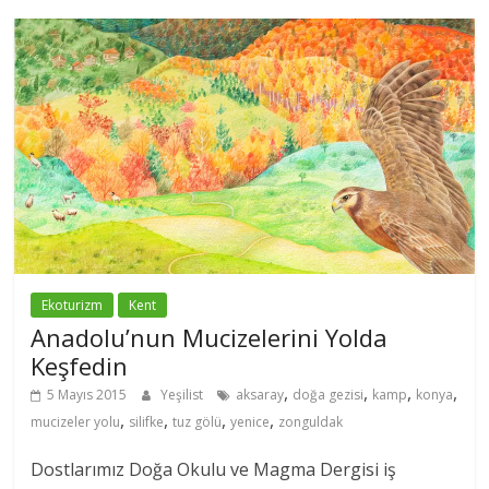
Ekoturizm
Kent
Anadolu’nun Mucizelerini Yolda
Keşfedin
,
,
,
,
5 Mayıs 2015
Yeşilist
aksaray
doğa gezisi
kamp
konya
,
,
,
,
mucizeler yolu
silifke
tuz gölü
yenice
zonguldak
Dostlarımız Doğa Okulu ve Magma Dergisi iş