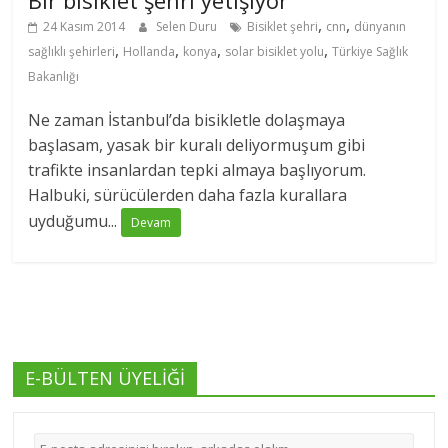
Bir bisiklet şehri yetişiyor
,
,
24 Kasım 2014
Selen Duru
Bisiklet şehri
cnn
dünyanın
,
,
,
,
sağlıklı şehirleri
Hollanda
konya
solar bisiklet yolu
Türkiye Sağlık
Bakanlığı
Ne zaman İstanbul’da bisikletle dolaşmaya
başlasam, yasak bir kuralı deliyormuşum gibi
trafikte insanlardan tepki almaya başlıyorum.
Halbuki, sürücülerden daha fazla kurallara
uyduğumu...
Devam
E-BÜLTEN ÜYELİĞİ