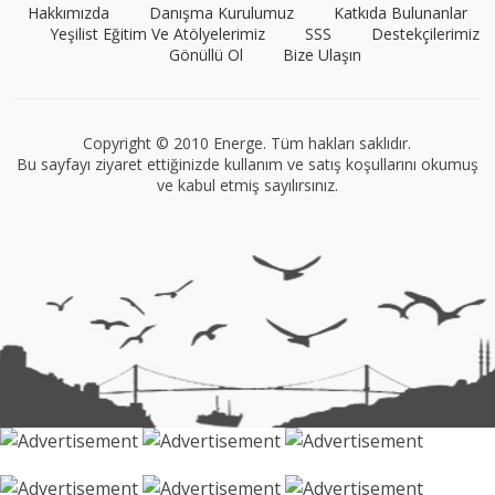
Hakkımızda
Danışma Kurulumuz
Katkıda Bulunanlar
Yeşilist Eğitim Ve Atölyelerimiz
SSS
Destekçilerimiz
Gönüllü Ol
Bize Ulaşın
VEGG İstanbul
Tüm yazıları görüntüle
Copyright © 2010 Energe. Tüm hakları saklıdır.
Bu sayfayı ziyaret ettiğinizde kullanım ve satış koşullarını okumuş
ve kabul etmiş sayılırsınız.
Müge Suyolcu
Tüm yazıları görüntüle
Naz Kural
Tüm yazıları görüntüle