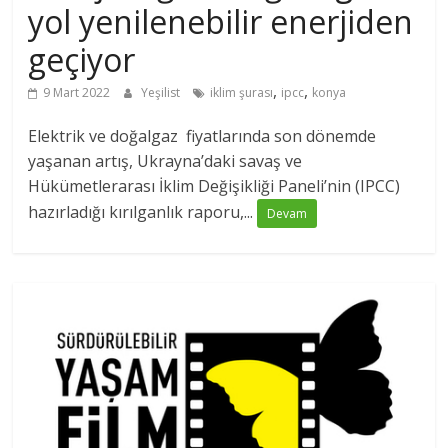
yol yenilenebilir enerjiden
geçiyor
,
,
9 Mart 2022
Yeşilist
iklim şurası
ipcc
konya
Elektrik ve doğalgaz fiyatlarında son dönemde
yaşanan artış, Ukrayna’daki savaş ve
Hükümetlerarası İklim Değişikliği Paneli’nin (IPCC)
hazırladığı kırılganlık raporu,...
Devam