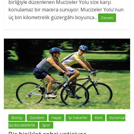
birliğiyle düzenlenen Mucizeler Yolu size karşı
konulamaz bir macera sunuyor. Mucizeler Yolu'nun
üç bin kilometrelik güzergâhı boyunca...
Devam
Ekoloji
Gündem
Hayat
İyi haberler
Kent
Kurumsal
Sürdürülebilirlik
Spor