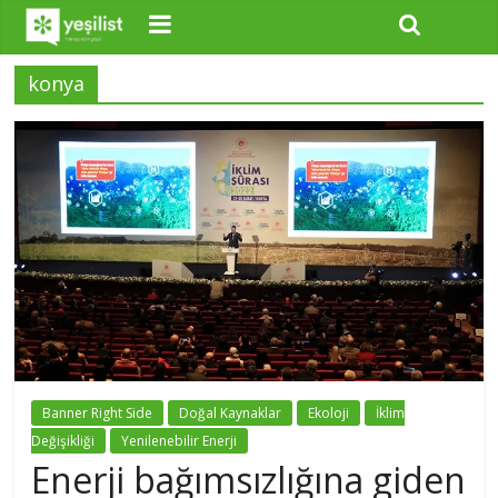
konya
Banner Right Side
Doğal Kaynaklar
Ekoloji
İklim
Değişikliği
Yenilenebilir Enerji
Enerji bağımsızlığına giden