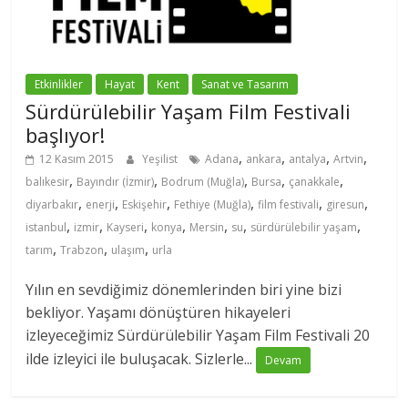
Etkinlikler
Hayat
Kent
Sanat ve Tasarım
Sürdürülebilir Yaşam Film Festivali
başlıyor!
,
,
,
,
12 Kasım 2015
Yeşilist
Adana
ankara
antalya
Artvin
,
,
,
,
,
balıkesir
Bayındır (İzmir)
Bodrum (Muğla)
Bursa
çanakkale
,
,
,
,
,
,
diyarbakır
enerji
Eskişehir
Fethiye (Muğla)
film festivali
giresun
,
,
,
,
,
,
,
istanbul
izmir
Kayseri
konya
Mersin
su
sürdürülebilir yaşam
,
,
,
tarım
Trabzon
ulaşım
urla
Yılın en sevdiğimiz dönemlerinden biri yine bizi
bekliyor. Yaşamı dönüştüren hikayeleri
izleyeceğimiz Sürdürülebilir Yaşam Film Festivali 20
ilde izleyici ile buluşacak. Sizlerle...
Devam