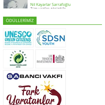
Nil Kayarlar Sarrafoğlu
Tüm yazıları görüntüle
ÖDÜLLERİMİZ
Yeliz Yılmaz
Tüm yazıları görüntüle
Neslihan Edeş
Tüm yazıları görüntüle
Yeşilist