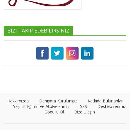
Tüm yazıları görüntüle
BİZİ TAKİP EDEBİLİRSİNİZ
Pınar Demirkan
Tüm yazıları görüntüle
Umut Cantörü
Tüm yazıları görüntüle
Hakkımızda
Danışma Kurulumuz
Katkıda Bulunanlar
Yeşilist Eğitim Ve Atölyelerimiz
SSS
Destekçilerimiz
Gönüllü Ol
Bize Ulaşın
VEGG İstanbul
Tüm yazıları görüntüle