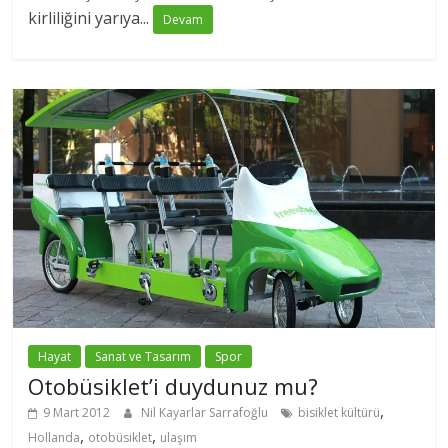
kirliliğini yarıya...
Devam
Hayat
Sanat ve Tasarım
Spor
Otobüsiklet’i duydunuz mu?
,
9 Mart 2012
Nil Kayarlar Sarrafoğlu
bisiklet kültürü
,
,
Hollanda
otobüsiklet
ulaşım