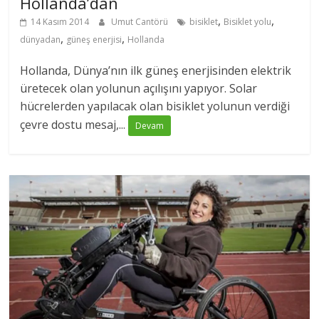
Hollanda’dan
,
,
14 Kasım 2014
Umut Cantörü
bisiklet
Bisiklet yolu
,
,
dünyadan
güneş enerjisi
Hollanda
Hollanda, Dünya’nın ilk güneş enerjisinden elektrik
üretecek olan yolunun açılışını yapıyor. Solar
hücrelerden yapılacak olan bisiklet yolunun verdiği
çevre dostu mesaj,...
Devam