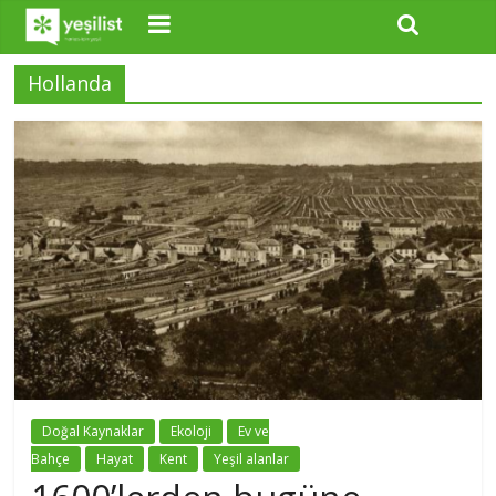
Hollanda
Doğal Kaynaklar
Ekoloji
Ev ve
Bahçe
Hayat
Kent
Yeşil alanlar