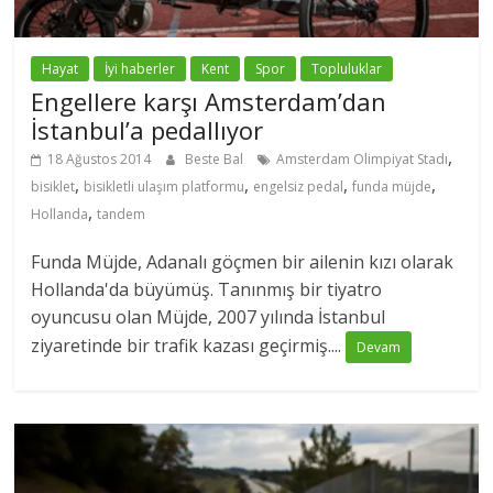
Hayat
İyi haberler
Kent
Spor
Topluluklar
Engellere karşı Amsterdam’dan
İstanbul’a pedallıyor
,
18 Ağustos 2014
Beste Bal
Amsterdam Olimpiyat Stadı
,
,
,
,
bisiklet
bisikletli ulaşım platformu
engelsiz pedal
funda müjde
,
Hollanda
tandem
Funda Müjde, Adanalı göçmen bir ailenin kızı olarak
Hollanda'da büyümüş. Tanınmış bir tiyatro
oyuncusu olan Müjde, 2007 yılında İstanbul
ziyaretinde bir trafik kazası geçirmiş....
Devam