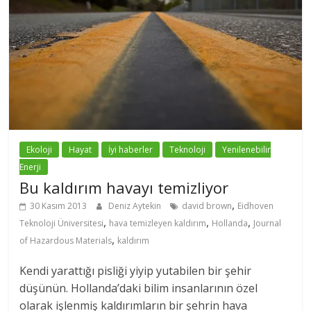
Ekoloji
Hayat
İyi haberler
Teknoloji
Yenilenebilir
Enerji
Bu kaldırım havayı temizliyor
,
30 Kasım 2013
Deniz Aytekin
david brown
Eidhoven
,
,
,
Teknoloji Üniversitesi
hava temizleyen kaldırım
Hollanda
Journal
,
of Hazardous Materials
kaldırım
Kendi yarattığı pisliği yiyip yutabilen bir şehir
düşünün. Hollanda’daki bilim insanlarının özel
olarak işlenmiş kaldırımların bir şehrin hava