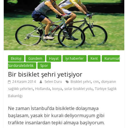
Ekoloji
Gündem
Hayat
İyi haberler
Kent
Kurumsal
Sürdürülebilirlik
Spor
Bir bisiklet şehri yetişiyor
,
,
24 Kasım 2014
Selen Duru
Bisiklet şehri
cnn
dünyanın
,
,
,
,
sağlıklı şehirleri
Hollanda
konya
solar bisiklet yolu
Türkiye Sağlık
Bakanlığı
Ne zaman İstanbul’da bisikletle dolaşmaya
başlasam, yasak bir kuralı deliyormuşum gibi
trafikte insanlardan tepki almaya başlıyorum.