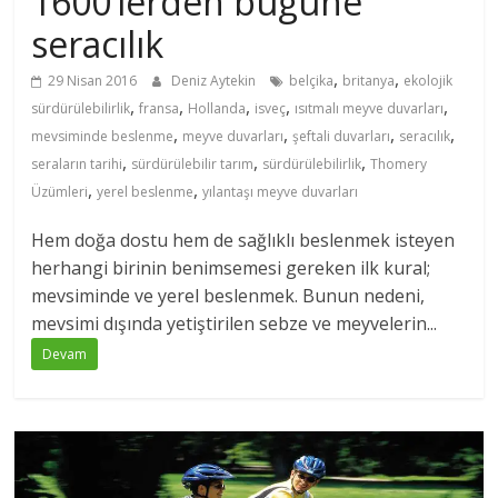
1600’lerden bugüne
seracılık
,
,
29 Nisan 2016
Deniz Aytekin
belçika
britanya
ekolojik
,
,
,
,
,
sürdürülebilirlik
fransa
Hollanda
isveç
ısıtmalı meyve duvarları
,
,
,
,
mevsiminde beslenme
meyve duvarları
şeftali duvarları
seracılık
,
,
,
seraların tarihi
sürdürülebilir tarım
sürdürülebilirlik
Thomery
,
,
Üzümleri
yerel beslenme
yılantaşı meyve duvarları
Hem doğa dostu hem de sağlıklı beslenmek isteyen
herhangi birinin benimsemesi gereken ilk kural;
mevsiminde ve yerel beslenmek. Bunun nedeni,
mevsimi dışında yetiştirilen sebze ve meyvelerin...
Devam