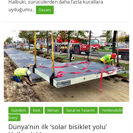
Halbuki, sürücülerden daha fazla kurallara
uyduğumu...
Devam
Gündem
Kent
Mimari
Sanat ve Tasarım
Yenilenebilir
Enerji
Dünya’nın ilk ‘solar bisiklet yolu’