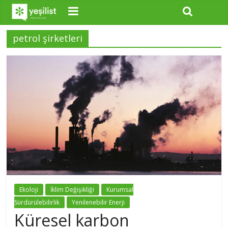
petrol şirketleri
Ekoloji
İklim Değişikliği
Kurumsal
Sürdürülebilirlik
Yenilenebilir Enerji
Küresel karbon