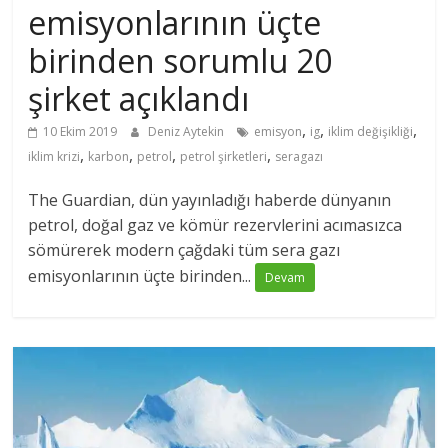
emisyonlarının üçte
birinden sorumlu 20
şirket açıklandı
,
,
,
10 Ekim 2019
Deniz Aytekin
emisyon
ig
iklim değişikliği
,
,
,
,
iklim krizi
karbon
petrol
petrol şirketleri
seragazı
The Guardian, dün yayınladığı haberde dünyanın
petrol, doğal gaz ve kömür rezervlerini acımasızca
sömürerek modern çağdaki tüm sera gazı
emisyonlarının üçte birinden...
Devam