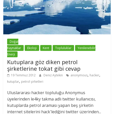
Doğal
Kaynaklar
Ekoloji
Kent
Topluluklar
Yenilenebilir
Enerji
Kutuplara göz diken petrol
şirketlerine tokat gibi cevap
,
,
19 Temmuz 2012
Deniz Aytekin
anonymous
hacker
,
kutuplar
petrol şirketleri
Uluslararası hacker topluluğu Anonymus
üyelerinden le4ky takma adlı twitter kullanıcısı,
kutuplarda petrol araması yapan beş şirketin
internet sitelerini hack'lediğini twitter üzerinden...