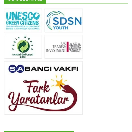
Yeliz Yılmaz
Tüm yazıları görüntüle
Neslihan Edeş
Tüm yazıları görüntüle
Yeşilist
Tüm yazıları görüntüle