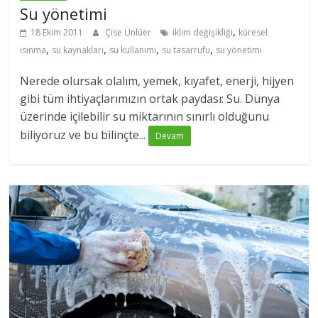
Su yönetimi
,
18 Ekim 2011
Çise Ünlüer
iklim değişikliği
küresel
,
,
,
,
ısınma
su kaynakları
su kullanımı
su tasarrufu
su yönetimi
Nerede olursak olalım, yemek, kıyafet, enerji, hijyen
gibi tüm ihtiyaçlarımızın ortak paydası: Su. Dünya
üzerinde içilebilir su miktarının sınırlı olduğunu
biliyoruz ve bu bilinçte...
Devam