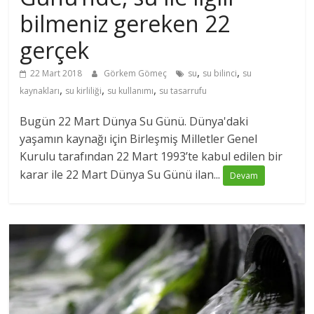
bilmeniz gereken 22
gerçek
,
,
22 Mart 2018
Görkem Gömeç
su
su bilinci
su
,
,
,
kaynakları
su kirliliği
su kullanımı
su tasarrufu
Bugün 22 Mart Dünya Su Günü. Dünya'daki
yaşamın kaynağı için Birleşmiş Milletler Genel
Kurulu tarafından 22 Mart 1993’te kabul edilen bir
karar ile 22 Mart Dünya Su Günü ilan...
Devam