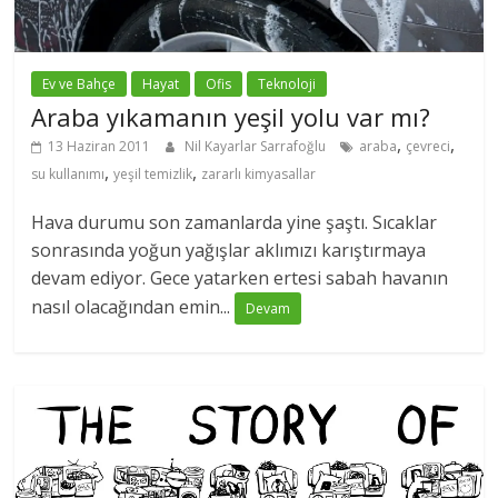
Ev ve Bahçe
Hayat
Ofis
Teknoloji
Araba yıkamanın yeşil yolu var mı?
,
,
13 Haziran 2011
Nil Kayarlar Sarrafoğlu
araba
çevreci
,
,
su kullanımı
yeşil temizlik
zararlı kimyasallar
Hava durumu son zamanlarda yine şaştı. Sıcaklar
sonrasında yoğun yağışlar aklımızı karıştırmaya
devam ediyor. Gece yatarken ertesi sabah havanın
nasıl olacağından emin...
Devam