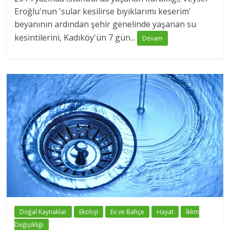
Eroğlu'nun 'sular kesilirse bıyıklarımı keserim'
beyanının ardından şehir genelinde yaşanan su
kesintilerini, Kadıköy'ün 7 gün...
Devam
Doğal Kaynaklar
Ekoloji
Ev ve Bahçe
Hayat
İklim
Değişikliği