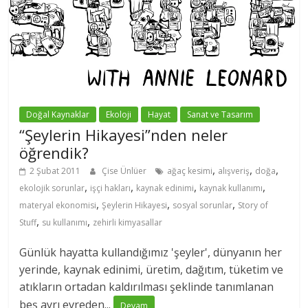
Doğal Kaynaklar
Ekoloji
Hayat
Sanat ve Tasarım
“Şeylerin Hikayesi”nden neler
öğrendik?
,
,
,
2 Şubat 2011
Çise Ünlüer
ağaç kesimi
alışveriş
doğa
,
,
,
,
ekolojik sorunlar
işçi hakları
kaynak edinimi
kaynak kullanımı
,
,
,
materyal ekonomisi
Şeylerin Hikayesi
sosyal sorunlar
Story of
,
,
Stuff
su kullanımı
zehirli kimyasallar
Günlük hayatta kullandığımız 'şeyler', dünyanın her
yerinde, kaynak edinimi, üretim, dağıtım, tüketim ve
atıkların ortadan kaldırılması şeklinde tanımlanan
beş ayrı evreden...
Devam