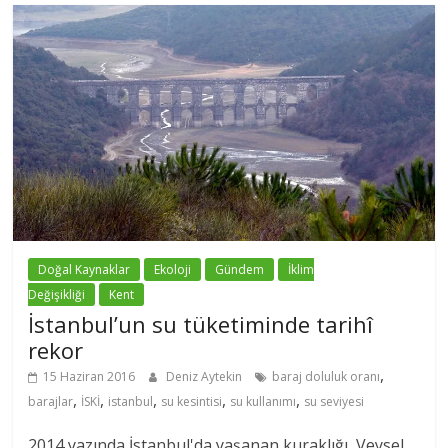
Doğal Kaynaklar
Ekoloji
Gündem
İklim
Değişikliği
Kent
İstanbul’un su tüketiminde tarihî
rekor
,
15 Haziran 2016
Deniz Aytekin
baraj doluluk oranı
,
,
,
,
,
barajlar
İSKİ
istanbul
su kesintisi
su kullanımı
su seviyesi
2014 yazında İstanbul'da yaşanan kuraklığı, Veysel