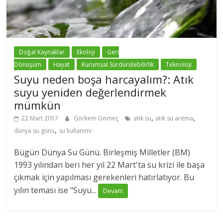
Doğal Kaynaklar
Ekoloji
Geri
Dönüşüm
Hayat
Kurumsal Sürdürülebilirlik
Teknoloji
Suyu neden boşa harcayalım?: Atık
suyu yeniden değerlendirmek
mümkün
,
,
22 Mart 2017
Görkem Gömeç
atık su
atık su arıtma
,
dünya su günü
su kullanımı
Bügün Dünya Su Günü. Birleşmiş Milletler (BM)
1993 yılından beri her yıl 22 Mart'ta su krizi ile başa
çıkmak için yapılması gerekenleri hatırlatıyor. Bu
yılın teması ise "Suyu...
Devam