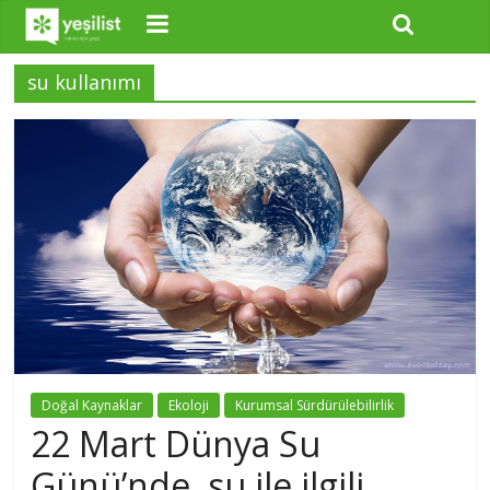
su kullanımı
Doğal Kaynaklar
Ekoloji
Kurumsal Sürdürülebilirlik
22 Mart Dünya Su
Günü’nde, su ile ilgili