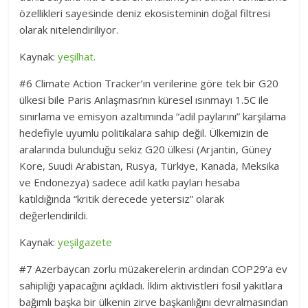
özellikleri sayesinde deniz ekosisteminin doğal filtresi
olarak nitelendiriliyor.
Kaynak:
yeşilhat.
#6 Climate Action Tracker’ın verilerine göre tek bir G20
ülkesi bile Paris Anlaşması‘nın küresel ısınmayı 1.5C ile
sınırlama ve emisyon azaltımında “adil paylarını” karşılama
hedefiyle uyumlu politikalara sahip değil. Ülkemizin de
aralarında bulunduğu sekiz G20 ülkesi (Arjantin, Güney
Kore, Suudi Arabistan, Rusya, Türkiye, Kanada, Meksika
ve Endonezya) sadece adil katkı payları hesaba
katıldığında “kritik derecede yetersiz” olarak
değerlendirildi.
Kaynak:
yeşilgazete
#7 Azerbaycan zorlu müzakerelerin ardından COP29’a ev
sahipliği yapacağını açıkladı. İklim aktivistleri fosil yakıtlara
bağımlı başka bir ülkenin zirve başkanlığını devralmasından