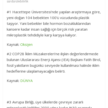
sürdürülebilirlik
#1 Hacettepe Üniversitesi’nde yapılan araştırmaya göre,
yeni doğan 104 bebekten 100’ü vücudunda plastik
taşıyor. Yani bebekler bile hormon bozukluklarından
kansere kadar insan sağlığı için birçok risk yaratan
mikroplastik tehdidiyle karşı karşıya kalıyor.
Kaynak:
Oksijen
#2 COP28 İklim Müzakereleri’ne ilişkin değerlendirmede
bulunan Uluslararası Enerji Ajansı (IEA) Başkanı Fatih Birol,
fosil yakıtların bugünkü seviyede kullanılması halinde iklim
hedeflerine ulaşılamayacağını belirti.
Kaynak:
DÜNYA
#3 Avrupa Birliği, üye ülkelerde çevreye zararlı
mikroplastik kirliliğini 2030 yılına kadar %30 oranında