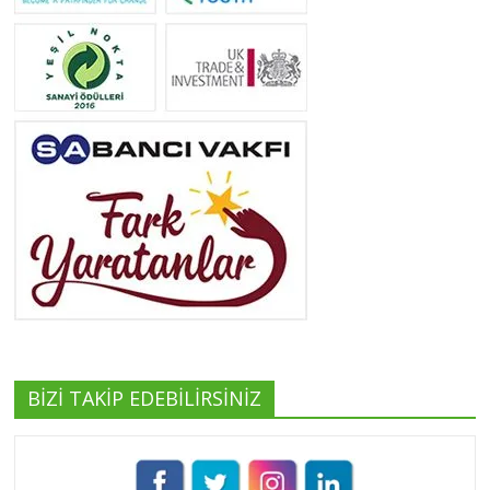
Neslihan Edeş
Tüm yazıları görüntüle
Yeşilist
Tüm yazıları görüntüle
BİZİ TAKİP EDEBİLİRSİNİZ
Pınar Demirkan
Tüm yazıları görüntüle