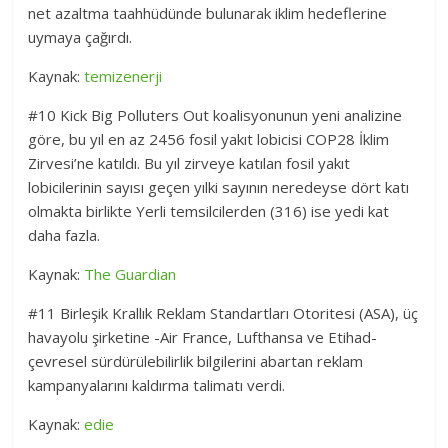
net azaltma taahhüdünde bulunarak iklim hedeflerine
uymaya çağırdı.
Kaynak:
temizenerji
#10 Kick Big Polluters Out koalisyonunun yeni analizine
göre, bu yıl en az 2456 fosil yakıt lobicisi COP28 İklim
Zirvesi’ne katıldı. Bu yıl zirveye katılan fosil yakıt
lobicilerinin sayısı geçen yılki sayının neredeyse dört katı
olmakta birlikte Yerli temsilcilerden (316) ise yedi kat
daha fazla.
Kaynak:
The Guardian
#11 Birleşik Krallık Reklam Standartları Otoritesi (ASA), üç
havayolu şirketine -Air France, Lufthansa ve Etihad-
çevresel sürdürülebilirlik bilgilerini abartan reklam
kampanyalarını kaldırma talimatı verdi.
Kaynak:
edie