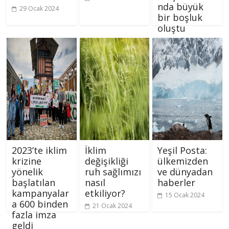
nda büyük
29 Ocak 2024
bir boşluk
oluştu
26 Ocak 2024
2023’te iklim
İklim
Yeşil Posta:
krizine
değişikliği
ülkemizden
yönelik
ruh sağlımızı
ve dünyadan
başlatılan
nasıl
haberler
kampanyalar
etkiliyor?
15 Ocak 2024
a 600 binden
21 Ocak 2024
fazla imza
geldi