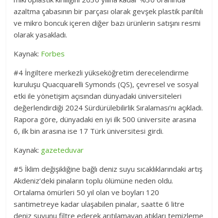
azaltma çabasının bir parçası olarak gevşek plastik parıltılı
ve mikro boncuk içeren diğer bazı ürünlerin satışını resmi
olarak yasakladı.
Kaynak:
Forbes
#4 İngiltere merkezli yükseköğretim derecelendirme
kuruluşu Quacquarelli Symonds (QS), çevresel ve sosyal
etki ile yönetişim açısından dünyadaki üniversiteleri
değerlendirdiği 2024 Sürdürülebilirlik Sıralaması’nı açıkladı.
Rapora göre, dünyadaki en iyi ilk 500 üniversite arasına
6, ilk bin arasına ise 17 Türk üniversitesi girdi.
Kaynak:
gazeteduvar
#5 İklim değişikliğine bağlı deniz suyu sıcaklıklarındaki artış
Akdeniz’deki pinaların toplu ölümüne neden oldu.
Ortalama ömürleri 50 yıl olan ve boyları 120
santimetreye kadar ulaşabilen pinalar, saatte 6 litre
deniz suyunu filtre ederek arıtılamayan atıkları temizleme