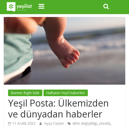
Banner Right Side
Haftanın Yeşil Haberleri
Yeşil Posta: Ülkemizden
ve dünyadan haberler
,
,
11 Aralık 2023
Ayça Ceylan
iklim değişikliği
plastik