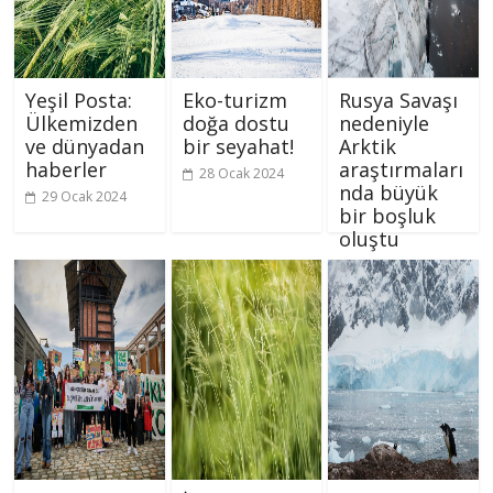
Yeşil Posta:
Eko-turizm
Rusya Savaşı
Ülkemizden
doğa dostu
nedeniyle
ve dünyadan
bir seyahat!
Arktik
haberler
araştırmaları
28 Ocak 2024
nda büyük
29 Ocak 2024
bir boşluk
oluştu
26 Ocak 2024