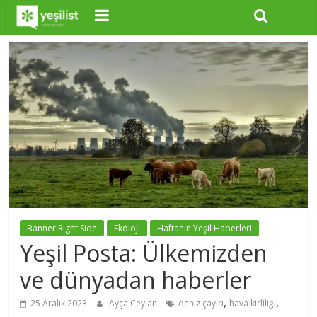
Banner Right Side
Ekoloji
Haftanın Yeşil Haberleri
Yeşil Posta: Ülkemizden
ve dünyadan haberler
,
,
25 Aralık 2023
Ayça Ceylan
deniz çayırı
hava kirliliği