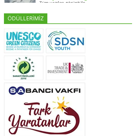
Tüm yazıları görüntüle
ÖDÜLLERİMİZ
Yeliz Yılmaz
Tüm yazıları görüntüle
Neslihan Edeş
Tüm yazıları görüntüle
Yeşilist
Tüm yazıları görüntüle